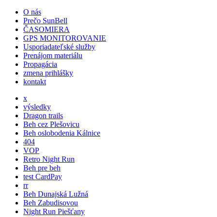
O nás
Prečo SunBell
ČASOMIERA
GPS MONITOROVANIE
Usporiadateľské služby
Prenájom materiálu
Propagácia
zmena prihlášky
kontakt
x
výsledky
Dragon trails
Beh cez Plešovicu
Beh oslobodenia Kálnice
404
VOP
Retro Night Run
Beh pre beh
test CardPay
rr
Beh Dunajská Lužná
Beh Zabudisovou
Night Run Piešťany