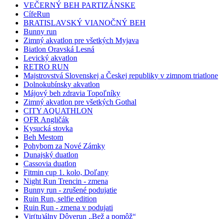
VEČERNÝ BEH PARTIZÁNSKE
CífeRun
BRATISLAVSKÝ VIANOČNÝ BEH
Bunny run
Zimný akvatlon pre všetkých Myjava
Biatlon Oravská Lesná
Levický akvatlon
RETRO RUN
Majstrovstvá Slovenskej a Českej republiky v zimnom triatlone
Dolnokubínsky akvatlon
Májový beh zdravia Topoľníky
Zimný akvatlon pre všetkých Gothal
CITY AQUATHLON
OFR Angličák
Kysucká stovka
Beh Mestom
Pohybom za Nové Zámky
Dunajský duatlon
Cassovia duatlon
Fitmin cup 1. kolo, Doľany
Night Run Trencin - zmena
Bunny run - zrušené podujatie
Ruin Run, selfie edition
Ruin Run - zmena v podujati
Vir(tu)álny Dôverun „Bež a pomôž“