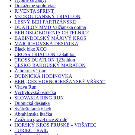
Hýbme sa Šahy!
Dokážeme spolu viac
IUVENTA SPRINT
VEĽKOÚĽANSKÝ TRIATLON
LESNÝ BEH PARTIZÁNSKE
DUATLON MMD Valčianska dolina
BEH OSLOBODENIA CHTELNICE
BABINDOLSKÝ MÁJOVÝ KROS
MAJCICHOVSKÁ DESIATKA
Black bike XCO
CROSS TRIATLON 123athlon
CROSS DUATLON 123athlon
ČESKO-RAKOUSKÝ MARATON
Žabokreky Tour
DUBNICKÁ HODINOVKA
BEH „CEZ HORNOOREŠANSKÉ VŔŠKY“
Vltava Run
Vychylovská osmička
SLOVAKIA RING RUN
Dubnická desiatka
Svätoštefanský beh
Abrahámska lítačka
Zvážnica gravel race & ride
HORSKÝ KROS PRUSKÉ – VRŠATEC
TURIEC TRAIL