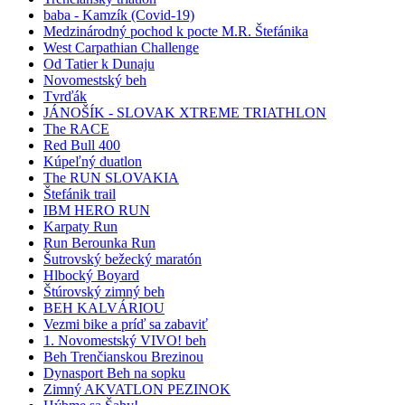
baba - Kamzík (Covid-19)
Medzinárodný pochod k pocte M.R. Štefánika
West Carpathian Challenge
Od Tatier k Dunaju
Novomestský beh
Tvrďák
JÁNOŠÍK - SLOVAK XTREME TRIATHLON
The RACE
Red Bull 400
Kúpeľný duatlon
The RUN SLOVAKIA
Štefánik trail
IBM HERO RUN
Karpaty Run
Run Berounka Run
Šutrovský bežecký maratón
Hlbocký Boyard
Štúrovský zimný beh
BEH KALVÁRIOU
Vezmi bike a príď sa zabaviť
1. Novomestský VIVO! beh
Beh Trenčianskou Brezinou
Dynasport Beh na sopku
Zimný AKVATLON PEZINOK