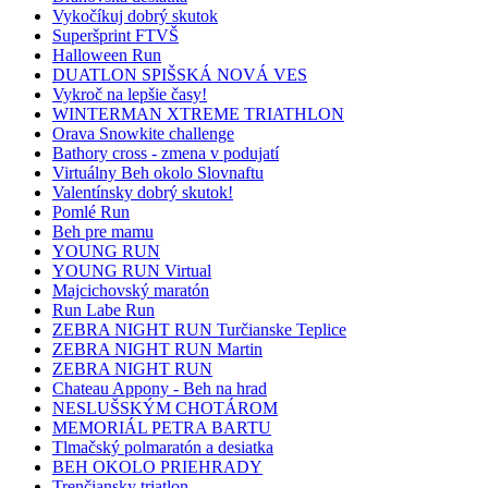
Vykočíkuj dobrý skutok
Superšprint FTVŠ
Halloween Run
DUATLON SPIŠSKÁ NOVÁ VES
Vykroč na lepšie časy!
WINTERMAN XTREME TRIATHLON
Orava Snowkite challenge
Bathory cross - zmena v podujatí
Virtuálny Beh okolo Slovnaftu
Valentínsky dobrý skutok!
Pomlé Run
Beh pre mamu
YOUNG RUN
YOUNG RUN Virtual
Majcichovský maratón
Run Labe Run
ZEBRA NIGHT RUN Turčianske Teplice
ZEBRA NIGHT RUN Martin
ZEBRA NIGHT RUN
Chateau Appony - Beh na hrad
NESLUŠSKÝM CHOTÁROM
MEMORIÁL PETRA BARTU
Tlmačský polmaratón a desiatka
BEH OKOLO PRIEHRADY
Trenčiansky triatlon