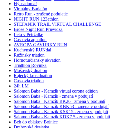
Hýbsadoma!
Virtuálny Barlatón
Retro Run - zrušené podujatie
NIGHT RUN 123athlon
STEFANIK TRAIL VIRTUAL CHALLENGE
Brose Night Run Prievidza
Leto v Petržalke
Cassovia aquatlon
AVROPA GAVURKY RUN
Kuchynský RUNdal
Ružínsky triatlon
Hornoturčiansky akvatlon
Triathlon Rovinka
Mošovský duatlon
Rajecký kros duatlon
Cassovia triatlon
24h LM
Salomon Baba - Kamzík virtual corona edition
Salomon Baba - Kamzík - zmena v podujatí
Salomon Baba - Kamzík BK26 - zmena v podujatí
Salomon Baba - Kamzík KBK53 - zmena v podujatí
Salomon Baba - Kamzík KSK15 - zmena v podujatí
Salomon Baba - Kamzík KDK7,5 - zmena v podujatí
Beh do oblakov Bojnice
Drahovská desiatka