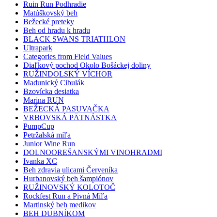
Ruin Run Podhradie
Matúškovský beh
Bežecké preteky
Beh od hradu k hradu
BLACK SWANS TRIATHLON
Ultrapark
Categories from Field Values
Diaľkový pochod Okolo Bošáckej doliny
RUŽINDOLSKÝ VÍCHOR
Madunický Cibulák
Bzovícka desiatka
Marina RUN
BEŽECKÁ PASUVAČKA
VRBOVSKÁ PÄTNÁSTKA
PumpCup
Petržalská míľa
Junior Wine Run
DOLNOOREŠANSKÝMI VINOHRADMI
Ivanka XC
Beh zdravia ulicami Červeníka
Hurbanovský beh šampiónov
RUŽINOVSKÝ KOLOTOČ
Rockfest Run a Pivná Míľa
Martinský beh medikov
BEH DUBNÍKOM