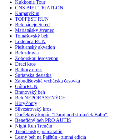
Kukkonia Tour
CNS BIEL TRIATLON
KarpatyRun
TOPFEST RUN
Beh nádeje Sereď
Mariatálsky štvanec
Tomášovský beh
Lodenica RUN
Piešťanský akvatlon
Beh zdravia
Zoborskou lesostepou
Draci kros
Bathory cross
Šurianska desiatka
Zabudišovská vrchárska časovka
GútorRUN
Branovský beh
Beh NEPORAZENÝCH
HoryZonty
Silvestrovský kros
Darčekový kupón "Daruj pod stromček Babu".
Benefičný beh PRO AUTIS
Night Run Trenčín
Trenčiansky polmaratón
Lesný beh na Pajštún - zimná edícia