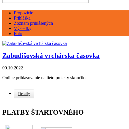
Propozície
Prihláška
Zoznam prihlásených
Výsledky
Foto
Zabudišovská vrchárska časovka
09.10.2022
Online prihlasovanie na tieto preteky skončilo.
Detaily
PLATBY ŠTARTOVNÉHO