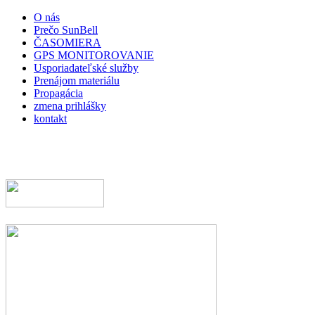
O nás
Prečo SunBell
ČASOMIERA
GPS MONITOROVANIE
Usporiadateľské služby
Prenájom materiálu
Propagácia
zmena prihlášky
kontakt