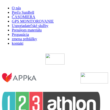
O nás
Prečo SunBell
ČASOMIERA
GPS MONITOROVANIE
Usporiadateľské služby
Prenájom materiálu
Propagácia
zmena prihlášky
kontakt