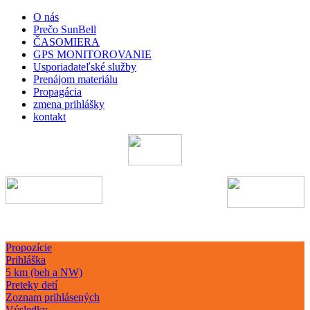
O nás
Prečo SunBell
ČASOMIERA
GPS MONITOROVANIE
Usporiadateľské služby
Prenájom materiálu
Propagácia
zmena prihlášky
kontakt
Propozície
Prihláška
5 km (beh a NW)
Preteky detí
Zoznam prihlásených
Výsledky