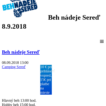
Beh nádeje Sereď
8.9.2018
≡
Beh nádeje Sereď
08.09.2018
13:00
Camping Sereď
10 € pri
prihlásení
vopred,
15€ pri
platbe
na
mieste
Hlavný beh 13:00 hod.
Hobby beh 15:00 hod.