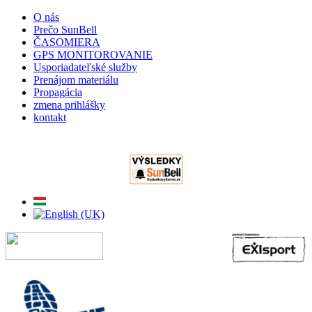
O nás
Prečo SunBell
ČASOMIERA
GPS MONITOROVANIE
Usporiadateľské služby
Prenájom materiálu
Propagácia
zmena prihlášky
kontakt