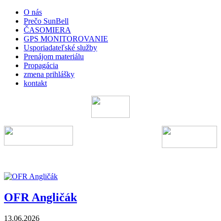
O nás
Prečo SunBell
ČASOMIERA
GPS MONITOROVANIE
Usporiadateľské služby
Prenájom materiálu
Propagácia
zmena prihlášky
kontakt
OFR Angličák
13.06.2026