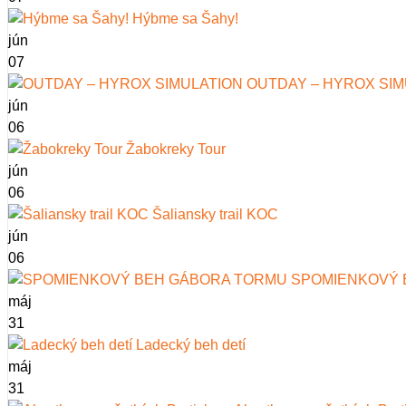
Hýbme sa Šahy!
jún
07
OUTDAY – HYROX SIM
jún
06
Žabokreky Tour
jún
06
Šaliansky trail KOC
jún
06
SPOMIENKOVÝ 
máj
31
Ladecký beh detí
máj
31