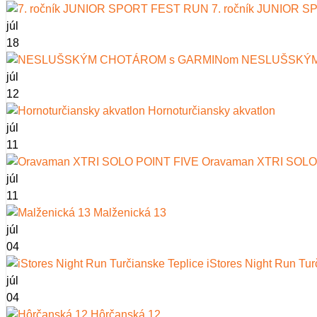
7. ročník JUNIOR 
júl
18
NESLUŠSKÝM
júl
12
Hornoturčiansky akvatlon
júl
11
Oravaman XTRI SOLO
júl
11
Malženická 13
júl
04
iStores Night Run Tur
júl
04
Hôrčanská 12