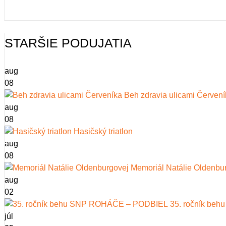
STARŠIE PODUJATIA
aug
08
Beh zdravia ulicami Červení
aug
08
Hasičský triatlon
aug
08
Memoriál Natálie Oldenbu
aug
02
35. ročník be
júl