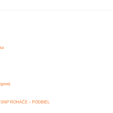
ka
rgovej
hu SNP ROHÁČE – PODBIEL