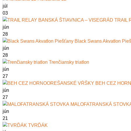
júl
03
TRAIL 
jún
28
Black Swans Akvatlon Pie
jún
28
Trenčiansky triatlon
jún
27
BEH CEZ HOR
jún
27
MALOFATRANSKÁ STOVK
jún
21
TVRĎÁK