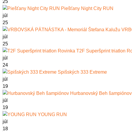
25
Piešťany Night City RUN
júl
25
VRBO
júl
25
T2F Superšprint triatlon R
júl
24
Spišských 333 Extreme
júl
19
Hurbanovský Beh šampiónov
júl
19
YOUNG RUN
júl
18