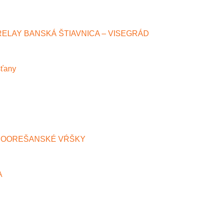
RELAY BANSKÁ ŠTIAVNICA – VISEGRÁD
šťany
NOOREŠANSKÉ VŔŠKY
A