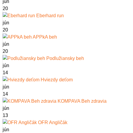
jún
20
Eberhard run
jún
20
APPkA beh
jún
20
Podlužiansky beh
jún
14
Hviezdy deťom
jún
14
KOMPAVA Beh zdravia
jún
13
OFR Angličák
jún