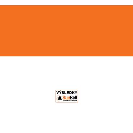
ITOROVANIE
USPORIADATEĽSKÉ SLUŽBY
PRENÁJOM