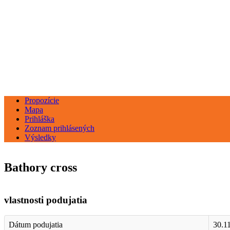
Propozície
Mapa
Prihláška
Zoznam prihlásených
Výsledky
Bathory cross
vlastnosti podujatia
Dátum podujatia
30.1