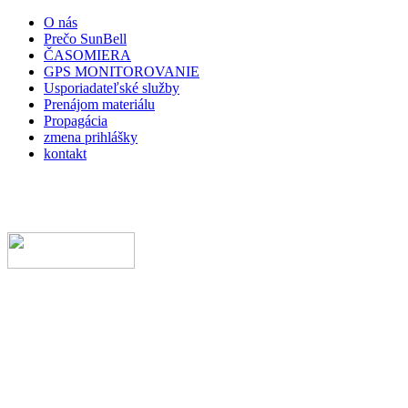
O nás
Prečo SunBell
ČASOMIERA
GPS MONITOROVANIE
Usporiadateľské služby
Prenájom materiálu
Propagácia
zmena prihlášky
kontakt