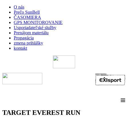
O nás
Prečo SunBell
ČASOMIERA
GPS MONITOROVANIE
Usporiadateľské služby
Prenájom materiálu
Propagácia
zmena prihlášky
kontakt
≡
TARGET EVEREST RUN