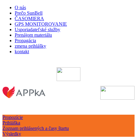
O nás
Prečo SunBell
ČASOMIERA
GPS MONITOROVANIE
Usporiadateľské služby
Prenájom materiálu
Propagácia
zmena prihlášky
kontakt
Propozície
Prihláška
Zoznam prihlásených a časy štartu
Výsledky