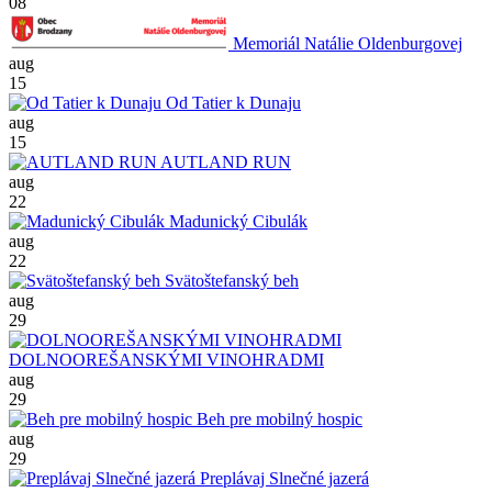
08
Memoriál Natálie Oldenburgovej
aug
15
Od Tatier k Dunaju
aug
15
AUTLAND RUN
aug
22
Madunický Cibulák
aug
22
Svätoštefanský beh
aug
29
DOLNOOREŠANSKÝMI VINOHRADMI
aug
29
Beh pre mobilný hospic
aug
29
Preplávaj Slnečné jazerá