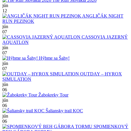
The Run Slovakia 2026
jún
12
ANGLIČÁK NIGHT
RUN PEZINOK
jún
07
CASSOVIA JAZERNÝ
AQUATLON
jún
07
Hýbme sa Šahy!
jún
07
OUTDAY – HYROX
SIMULATION
jún
06
Žabokreky Tour
jún
06
Šaliansky trail KOC
jún
06
SPOMIENKOVÝ