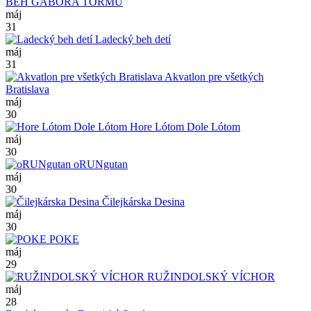
BEH GÁBORA TORMU
máj
31
Ladecký beh detí
máj
31
Akvatlon pre všetkých
Bratislava
máj
30
Hore Lótom Dole Lótom
máj
30
oRUNgutan
máj
30
Čilejkárska Desina
máj
30
POKE
máj
29
RUŽINDOLSKÝ VÍCHOR
máj
28