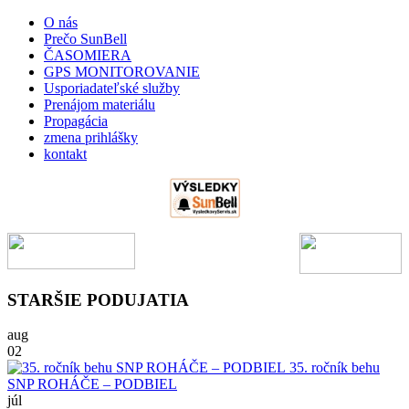
O nás
Prečo SunBell
ČASOMIERA
GPS MONITOROVANIE
Usporiadateľské služby
Prenájom materiálu
Propagácia
zmena prihlášky
kontakt
STARŠIE PODUJATIA
aug
02
35. ročník behu
SNP ROHÁČE – PODBIEL
júl