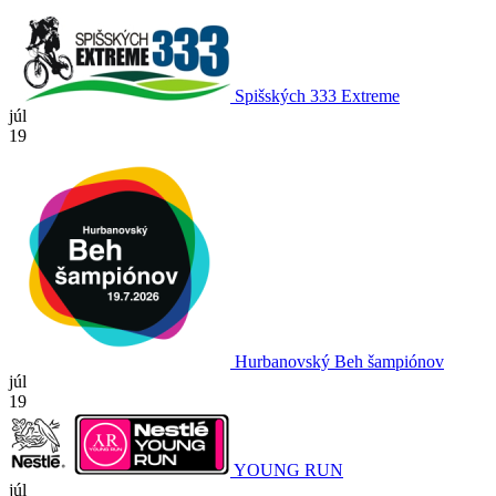
Spišských 333 Extreme
júl
19
Hurbanovský Beh šampiónov
júl
19
YOUNG RUN
júl