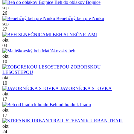
Beh do oblakov Bojnice
sep
26
Benefičný beh pre Ninku
sep
27
BEH SLNEČNICAMI
okt
03
Matúškovský beh
okt
10
ZOBORSKOU
LESOSTEPOU
okt
10
JAVORNÍCKA STOVKA
okt
17
Beh od hradu k hradu
okt
17
STEFANIK URBAN TRAIL
okt
24