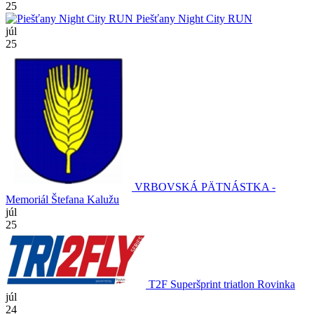
25
Piešťany Night City RUN
júl
25
VRBOVSKÁ PÄTNÁSTKA -
Memoriál Štefana Kalužu
júl
25
T2F Superšprint triatlon Rovinka
júl
24