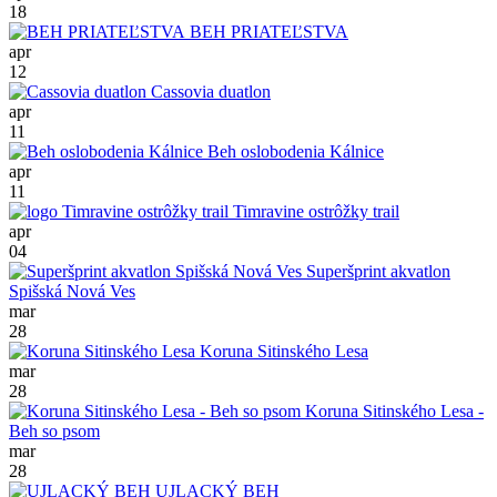
18
BEH PRIATEĽSTVA
apr
12
Cassovia duatlon
apr
11
Beh oslobodenia Kálnice
apr
11
Timravine ostrôžky trail
apr
04
Superšprint akvatlon
Spišská Nová Ves
mar
28
Koruna Sitinského Lesa
mar
28
Koruna Sitinského Lesa -
Beh so psom
mar
28
UJLACKÝ BEH