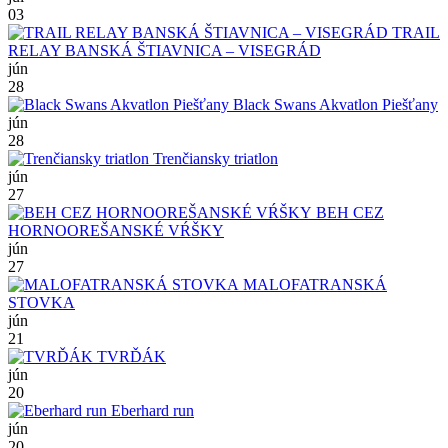
03
TRAIL
RELAY BANSKÁ ŠTIAVNICA – VISEGRÁD
jún
28
Black Swans Akvatlon Piešťany
jún
28
Trenčiansky triatlon
jún
27
BEH CEZ
HORNOOREŠANSKÉ VŔŠKY
jún
27
MALOFATRANSKÁ
STOVKA
jún
21
TVRĎÁK
jún
20
Eberhard run
jún
20