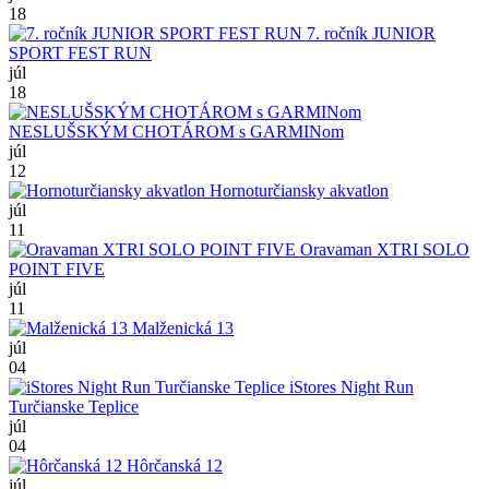
18
7. ročník JUNIOR
SPORT FEST RUN
júl
18
NESLUŠSKÝM CHOTÁROM s GARMINom
júl
12
Hornoturčiansky akvatlon
júl
11
Oravaman XTRI SOLO
POINT FIVE
júl
11
Malženická 13
júl
04
iStores Night Run
Turčianske Teplice
júl
04
Hôrčanská 12
júl