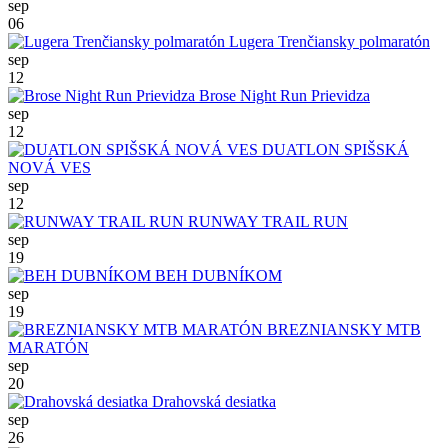
sep
06
Lugera Trenčiansky polmaratón
sep
12
Brose Night Run Prievidza
sep
12
DUATLON SPIŠSKÁ
NOVÁ VES
sep
12
RUNWAY TRAIL RUN
sep
19
BEH DUBNÍKOM
sep
19
BREZNIANSKY MTB
MARATÓN
sep
20
Drahovská desiatka
sep
26