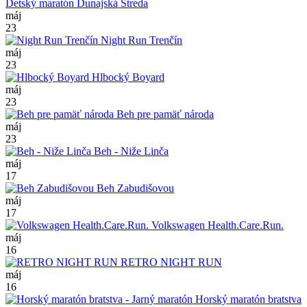
Detský maratón Dunajská Streda
máj
23
Night Run Trenčín
máj
23
Hlbocký Boyard
máj
23
Beh pre pamäť národa
máj
23
Beh - Niže Linča
máj
17
Beh Zabudišovou
máj
17
Volkswagen Health.Care.Run.
máj
16
RETRO NIGHT RUN
máj
16
Horský maratón bratstva