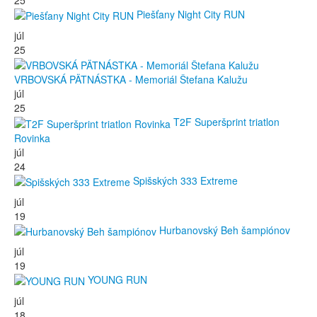
Piešťany Night City RUN
júl
25
VRBOVSKÁ PÄTNÁSTKA - Memoriál Štefana Kalužu
júl
25
T2F Superšprint triatlon
Rovinka
júl
24
Spišských 333 Extreme
júl
19
Hurbanovský Beh šampiónov
júl
19
YOUNG RUN
júl
18