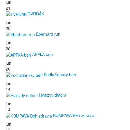
jún
21
TVRĎÁK
jún
20
Eberhard run
jún
20
APPkA beh
jún
20
Podlužiansky beh
jún
14
Hviezdy deťom
jún
14
KOMPAVA Beh zdravia
jún
13