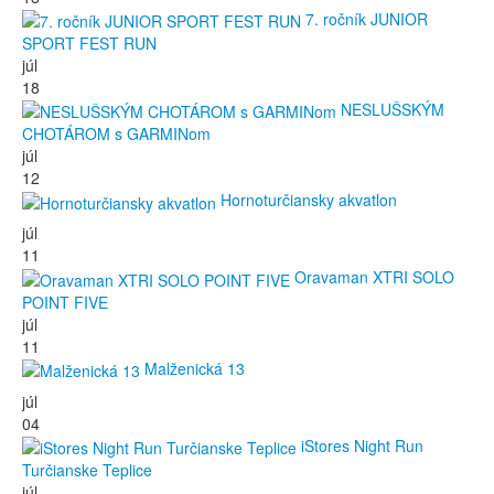
7. ročník JUNIOR
SPORT FEST RUN
júl
18
NESLUŠSKÝM
CHOTÁROM s GARMINom
júl
12
Hornoturčiansky akvatlon
júl
11
Oravaman XTRI SOLO
POINT FIVE
júl
11
Malženická 13
júl
04
iStores Night Run
Turčianske Teplice
júl