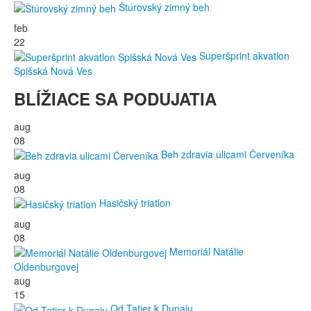
Štúrovský zimný beh
feb
22
Superšprint akvatlon
Spišská Nová Ves
BLÍŽIACE SA PODUJATIA
aug
08
Beh zdravia ulicami Červeníka
aug
08
Hasičský triatlon
aug
08
Memoriál Natálie
Oldenburgovej
aug
15
Od Tatier k Dunaju