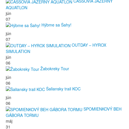
CASSOVIA JAZERNÝ
AQUATLON
jún
07
Hýbme sa Šahy!
jún
07
OUTDAY – HYROX
SIMULATION
jún
06
Žabokreky Tour
jún
06
Šaliansky trail KOC
jún
06
SPOMIENKOVÝ BEH
GÁBORA TORMU
máj
31