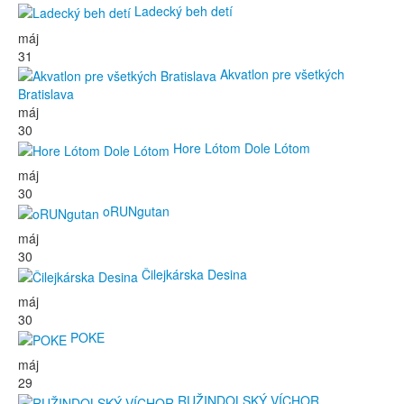
Ladecký beh detí
máj
31
Akvatlon pre všetkých
Bratislava
máj
30
Hore Lótom Dole Lótom
máj
30
oRUNgutan
máj
30
Čilejkárska Desina
máj
30
POKE
máj
29
RUŽINDOLSKÝ VÍCHOR