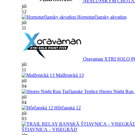
NESLUŠSKÝM CHOTÁ
júl
12
Hornoturčiansky akvatlon
júl
11
Oravaman XTRI SOLO P
júl
11
Malženická 13
júl
04
iStores Night Run 
júl
04
Hôrčanská 12
júl
03
ŠTIAVNICA – VISEGRÁD
jún