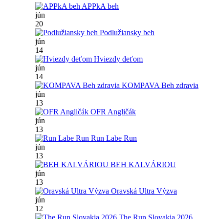
APPkA beh
jún
20
Podlužiansky beh
jún
14
Hviezdy deťom
jún
14
KOMPAVA Beh zdravia
jún
13
OFR Angličák
jún
13
Run Labe Run
jún
13
BEH KALVÁRIOU
jún
13
Oravská Ultra Výzva
jún
12
The Run Slovakia 2026