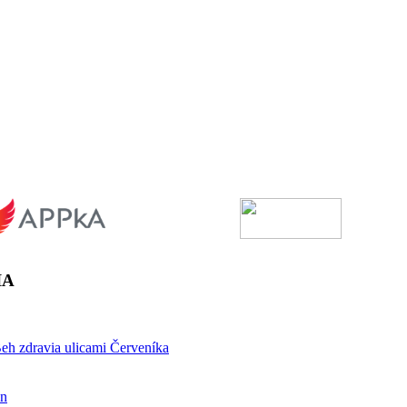
IA
eh zdravia ulicami Červeníka
on