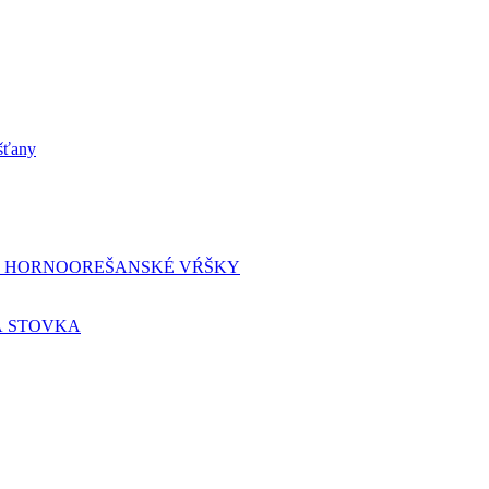
šťany
Z HORNOOREŠANSKÉ VŔŠKY
 STOVKA