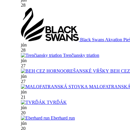
28
Black Swans Akvatlon Pie
jún
28
Trenčiansky triatlon
jún
27
BEH CE
jún
27
MALOFATRANSKÁ
jún
21
TVRĎÁK
jún
20
Eberhard run
jún
20