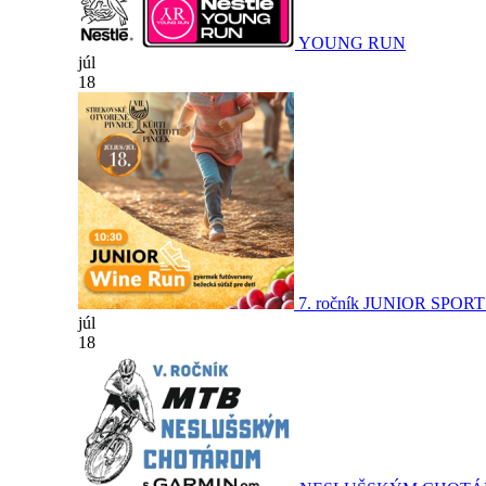
YOUNG RUN
júl
18
7. ročník JUNIOR SPOR
júl
18