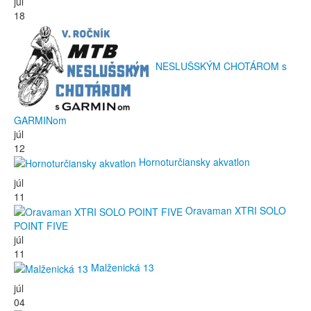
júl
18
NESLUŠSKÝM CHOTÁROM s
GARMINom
júl
12
Hornoturčiansky akvatlon
júl
11
Oravaman XTRI SOLO
POINT FIVE
júl
11
Malženická 13
júl
04