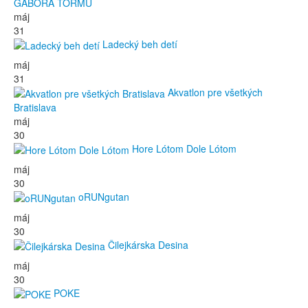
GÁBORA TORMU
máj
31
Ladecký beh detí
máj
31
Akvatlon pre všetkých
Bratislava
máj
30
Hore Lótom Dole Lótom
máj
30
oRUNgutan
máj
30
Čilejkárska Desina
máj
30
POKE