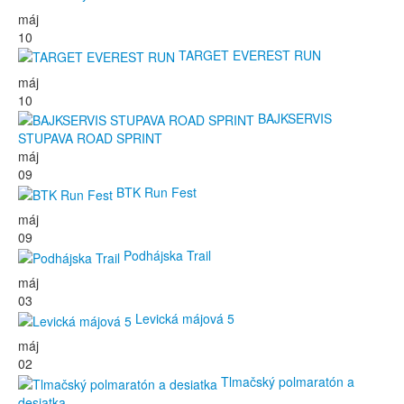
máj
10
TARGET EVEREST RUN
máj
10
BAJKSERVIS
STUPAVA ROAD SPRINT
máj
09
BTK Run Fest
máj
09
Podhájska Trail
máj
03
Levická májová 5
máj
02
Tlmačský polmaratón a
desiatka