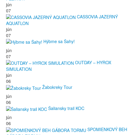
jún
07
CASSOVIA JAZERNÝ
AQUATLON
jún
07
Hýbme sa Šahy!
jún
07
OUTDAY – HYROX
SIMULATION
jún
06
Žabokreky Tour
jún
06
Šaliansky trail KOC
jún
06
SPOMIENKOVÝ BEH