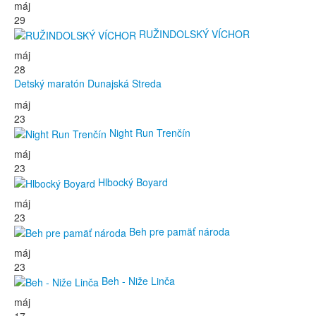
máj
29
RUŽINDOLSKÝ VÍCHOR
máj
28
Detský maratón Dunajská Streda
máj
23
Night Run Trenčín
máj
23
Hlbocký Boyard
máj
23
Beh pre pamäť národa
máj
23
Beh - Niže Linča
máj
17