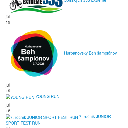
Spišských 333 Extreme
júl
19
Hurbanovský Beh šampiónov
júl
19
YOUNG RUN
júl
18
7. ročník JUNIOR
SPORT FEST RUN