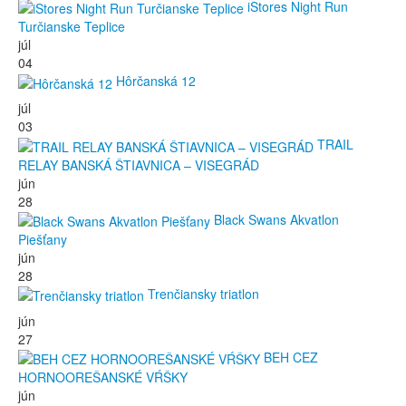
iStores Night Run
Turčianske Teplice
júl
04
Hôrčanská 12
júl
03
TRAIL
RELAY BANSKÁ ŠTIAVNICA – VISEGRÁD
jún
28
Black Swans Akvatlon
Piešťany
jún
28
Trenčiansky triatlon
jún
27
BEH CEZ
HORNOOREŠANSKÉ VŔŠKY
jún