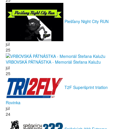
Piešťany Night City RUN
júl
25
VRBOVSKÁ PÄTNÁSTKA - Memoriál Štefana Kalužu
júl
25
T2F Superšprint triatlon
Rovinka
júl
24