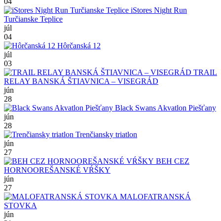
04
iStores Night Run
Turčianske Teplice
júl
04
Hôrčanská 12
júl
03
TRAIL
RELAY BANSKÁ ŠTIAVNICA – VISEGRÁD
jún
28
Black Swans Akvatlon Piešťany
jún
28
Trenčiansky triatlon
jún
27
BEH CEZ
HORNOOREŠANSKÉ VŔŠKY
jún
27
MALOFATRANSKÁ
STOVKA
jún