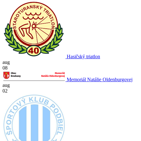
Hasičský triatlon
aug
08
Memoriál Natálie Oldenburgovej
aug
02