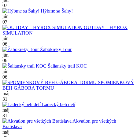
07
Hýbme sa Šahy!
jún
07
OUTDAY – HYROX
SIMULATION
jún
06
Žabokreky Tour
jún
06
Šaliansky trail KOC
jún
06
SPOMIENKOVÝ
BEH GÁBORA TORMU
máj
31
Ladecký beh detí
máj
31
Akvatlon pre všetkých
Bratislava
máj