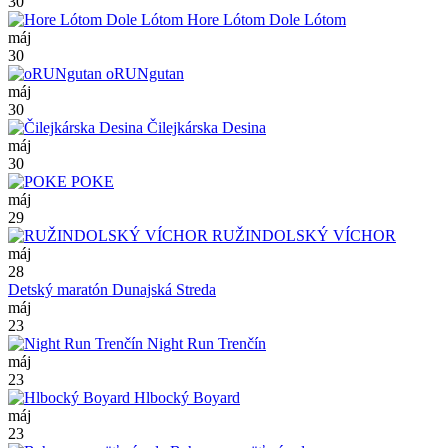
30
Hore Lótom Dole Lótom
máj
30
oRUNgutan
máj
30
Čilejkárska Desina
máj
30
POKE
máj
29
RUŽINDOLSKÝ VÍCHOR
máj
28
Detský maratón Dunajská Streda
máj
23
Night Run Trenčín
máj
23
Hlbocký Boyard
máj
23