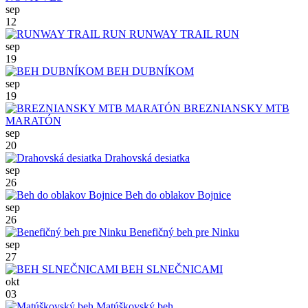
sep
12
RUNWAY TRAIL RUN
sep
19
BEH DUBNÍKOM
sep
19
BREZNIANSKY MTB
MARATÓN
sep
20
Drahovská desiatka
sep
26
Beh do oblakov Bojnice
sep
26
Benefičný beh pre Ninku
sep
27
BEH SLNEČNICAMI
okt
03
Matúškovský beh