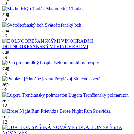
22
Madunický Cibulák
aug
22
Svätoštefanský beh
aug
29
DOLNOOREŠANSKÝMI VINOHRADMI
aug
29
Beh pre mobilný hospic
aug
29
Preplávaj Slnečné jazerá
sep
06
Lugera Trenčiansky polmaratón
sep
12
Brose Night Run Prievidza
sep
12
DUATLON SPIŠSKÁ
NOVÁ VES