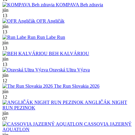
KOMPAVA Beh zdravia
jún
13
OFR Angličák
jún
13
Run Labe Run
jún
13
BEH KALVÁRIOU
jún
13
Oravská Ultra Výzva
jún
12
The Run Slovakia 2026
jún
12
ANGLIČÁK NIGHT
RUN PEZINOK
jún
07
CASSOVIA JAZERNÝ
AQUATLON
jún