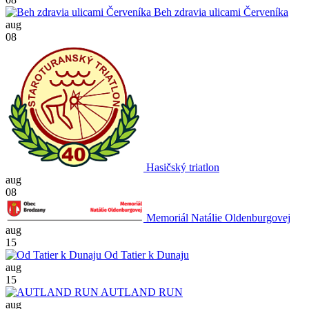
Beh zdravia ulicami Červeníka
aug
08
Hasičský triatlon
aug
08
Memoriál Natálie Oldenburgovej
aug
15
Od Tatier k Dunaju
aug
15
AUTLAND RUN
aug