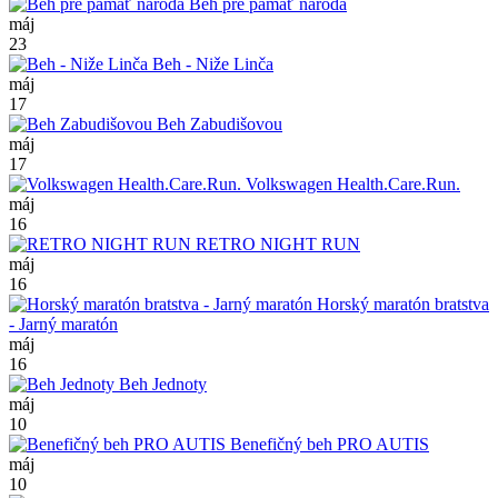
Beh pre pamäť národa
máj
23
Beh - Niže Linča
máj
17
Beh Zabudišovou
máj
17
Volkswagen Health.Care.Run.
máj
16
RETRO NIGHT RUN
máj
16
Horský maratón bratstva
- Jarný maratón
máj
16
Beh Jednoty
máj
10
Benefičný beh PRO AUTIS
máj
10