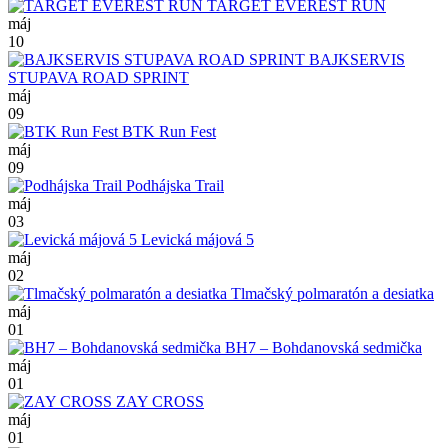
TARGET EVEREST RUN
máj
10
BAJKSERVIS
STUPAVA ROAD SPRINT
máj
09
BTK Run Fest
máj
09
Podhájska Trail
máj
03
Levická májová 5
máj
02
Tlmačský polmaratón a desiatka
máj
01
BH7 – Bohdanovská sedmička
máj
01
ZAY CROSS
máj
01