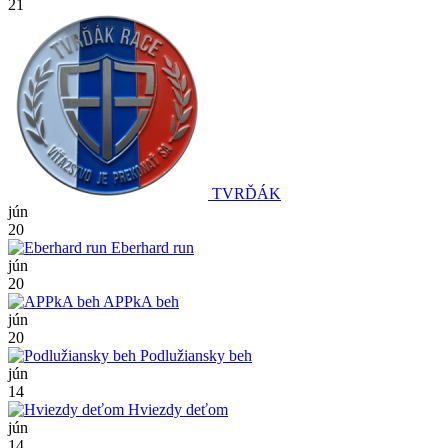
21
TVRĎÁK
jún
20
Eberhard run
jún
20
APPkA beh
jún
20
Podlužiansky beh
jún
14
Hviezdy deťom
jún
14