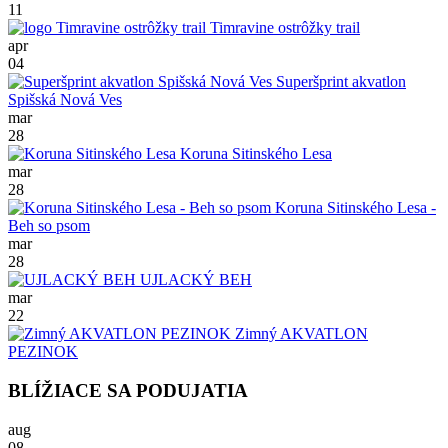
11
Timravine ostrôžky trail
apr
04
Superšprint akvatlon
Spišská Nová Ves
mar
28
Koruna Sitinského Lesa
mar
28
Koruna Sitinského Lesa -
Beh so psom
mar
28
UJLACKÝ BEH
mar
22
Zimný AKVATLON
PEZINOK
BLÍŽIACE SA PODUJATIA
aug
08