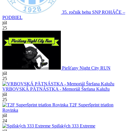
35. ročník behu SNP ROHÁČE –
PODBIEL
júl
25
Piešťany Night City RUN
júl
25
VRBOVSKÁ PÄTNÁSTKA - Memoriál Štefana Kalužu
júl
25
T2F Superšprint triatlon
Rovinka
júl
24
Spišských 333 Extreme