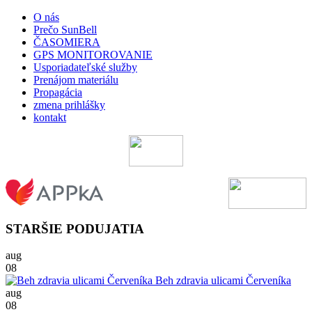
O nás
Prečo SunBell
ČASOMIERA
GPS MONITOROVANIE
Usporiadateľské služby
Prenájom materiálu
Propagácia
zmena prihlášky
kontakt
STARŠIE PODUJATIA
aug
08
Beh zdravia ulicami Červeníka
aug
08