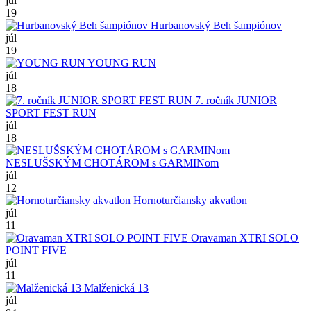
júl
19
Hurbanovský Beh šampiónov
júl
19
YOUNG RUN
júl
18
7. ročník JUNIOR
SPORT FEST RUN
júl
18
NESLUŠSKÝM CHOTÁROM s GARMINom
júl
12
Hornoturčiansky akvatlon
júl
11
Oravaman XTRI SOLO
POINT FIVE
júl
11
Malženická 13
júl