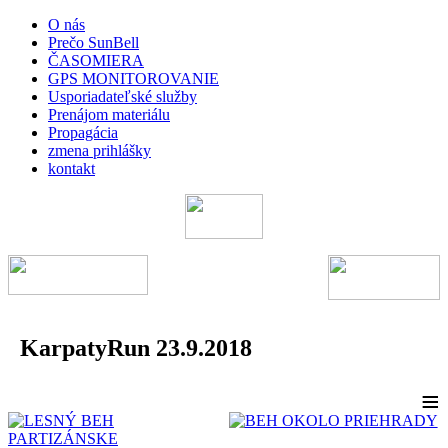
O nás
Prečo SunBell
ČASOMIERA
GPS MONITOROVANIE
Usporiadateľské služby
Prenájom materiálu
Propagácia
zmena prihlášky
kontakt
KarpatyRun 23.9.2018
≡