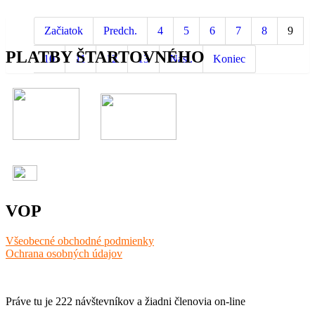
Začiatok
Predch.
4
5
6
7
8
9
PLATBY ŠTARTOVNÉHO
10
11
12
13
Nasl.
Koniec
VOP
Všeobecné obchodné podmienky
Ochrana osobných údajov
Práve tu je 222 návštevníkov a žiadni členovia on-line