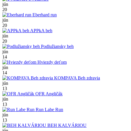
jún
20
Eberhard run
jún
20
APPkA beh
jún
20
Podlužiansky beh
jún
14
Hviezdy deťom
jún
14
KOMPAVA Beh zdravia
jún
13
OFR Angličák
jún
13
Run Labe Run
jún
13
BEH KALVÁRIOU
jún