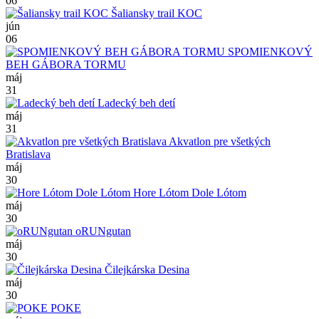
06
Šaliansky trail KOC
jún
06
SPOMIENKOVÝ
BEH GÁBORA TORMU
máj
31
Ladecký beh detí
máj
31
Akvatlon pre všetkých
Bratislava
máj
30
Hore Lótom Dole Lótom
máj
30
oRUNgutan
máj
30
Čilejkárska Desina
máj
30
POKE