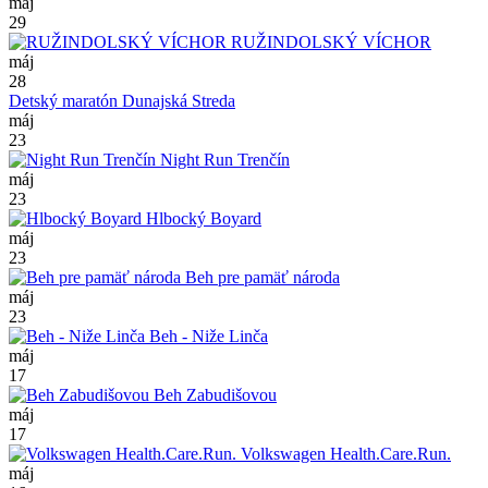
máj
29
RUŽINDOLSKÝ VÍCHOR
máj
28
Detský maratón Dunajská Streda
máj
23
Night Run Trenčín
máj
23
Hlbocký Boyard
máj
23
Beh pre pamäť národa
máj
23
Beh - Niže Linča
máj
17
Beh Zabudišovou
máj
17
Volkswagen Health.Care.Run.
máj