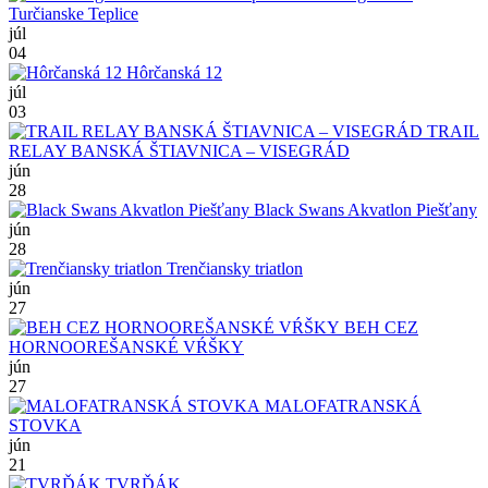
Turčianske Teplice
júl
04
Hôrčanská 12
júl
03
TRAIL
RELAY BANSKÁ ŠTIAVNICA – VISEGRÁD
jún
28
Black Swans Akvatlon Piešťany
jún
28
Trenčiansky triatlon
jún
27
BEH CEZ
HORNOOREŠANSKÉ VŔŠKY
jún
27
MALOFATRANSKÁ
STOVKA
jún
21
TVRĎÁK