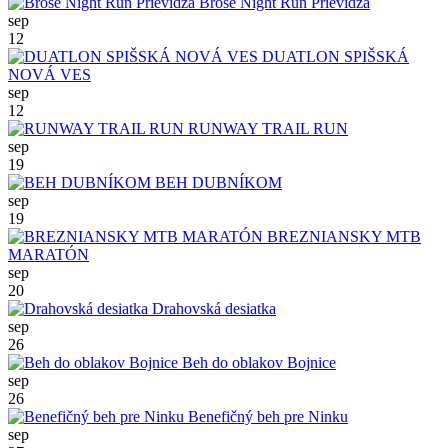
Brose Night Run Prievidza
sep
12
DUATLON SPIŠSKÁ
NOVÁ VES
sep
12
RUNWAY TRAIL RUN
sep
19
BEH DUBNÍKOM
sep
19
BREZNIANSKY MTB
MARATÓN
sep
20
Drahovská desiatka
sep
26
Beh do oblakov Bojnice
sep
26
Benefičný beh pre Ninku
sep