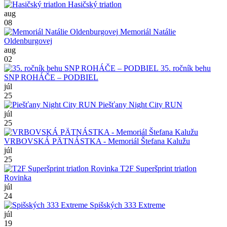
Hasičský triatlon
aug
08
Memoriál Natálie
Oldenburgovej
aug
02
35. ročník behu
SNP ROHÁČE – PODBIEL
júl
25
Piešťany Night City RUN
júl
25
VRBOVSKÁ PÄTNÁSTKA - Memoriál Štefana Kalužu
júl
25
T2F Superšprint triatlon
Rovinka
júl
24
Spišských 333 Extreme
júl
19