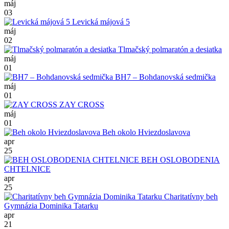
máj
03
Levická májová 5
máj
02
Tlmačský polmaratón a desiatka
máj
01
BH7 – Bohdanovská sedmička
máj
01
ZAY CROSS
máj
01
Beh okolo Hviezdoslavova
apr
25
BEH OSLOBODENIA
CHTELNICE
apr
25
Charitatívny beh
Gymnázia Dominika Tatarku
apr
21