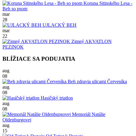
Koruna Sitinského Lesa -
Beh so psom
mar
28
UJLACKÝ BEH
mar
22
Zimný AKVATLON
PEZINOK
BLÍŽIACE SA PODUJATIA
aug
08
Beh zdravia ulicami Červeníka
aug
08
Hasičský triatlon
aug
08
Memoriál Natálie
Oldenburgovej
aug
15