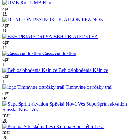
UMB Run
apr
19
DUATLON PEZINOK
apr
18
BEH PRIATEĽSTVA
apr
12
Cassovia duatlon
apr
11
Beh oslobodenia Kálnice
apr
11
Timravine ostrôžky trail
apr
04
Superšprint akvatlon
Spišská Nová Ves
mar
28
Koruna Sitinského Lesa
mar
28