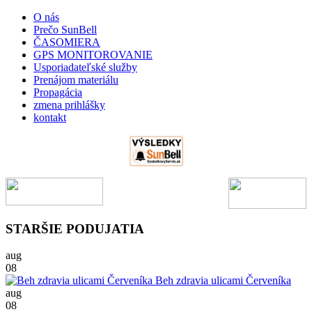
O nás
Prečo SunBell
ČASOMIERA
GPS MONITOROVANIE
Usporiadateľské služby
Prenájom materiálu
Propagácia
zmena prihlášky
kontakt
STARŠIE PODUJATIA
aug
08
Beh zdravia ulicami Červeníka
aug
08