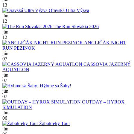
13
Oravská Ultra Výzva
jún
12
The Run Slovakia 2026
jún
12
ANGLIČÁK NIGHT
RUN PEZINOK
jún
07
CASSOVIA JAZERNÝ
AQUATLON
jún
07
Hýbme sa Šahy!
jún
07
OUTDAY – HYROX
SIMULATION
jún
06
Žabokreky Tour
jún