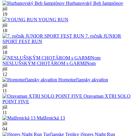
Hurbanovský Beh šampiónov
júl
19
YOUNG RUN
júl
18
7. ročník JUNIOR
SPORT FEST RUN
júl
18
NESLUŠSKÝM CHOTÁROM s GARMINom
júl
12
Hornoturčiansky akvatlon
júl
11
Oravaman XTRI SOLO
POINT FIVE
júl
11
Malženická 13
júl
04
iStores Night Run