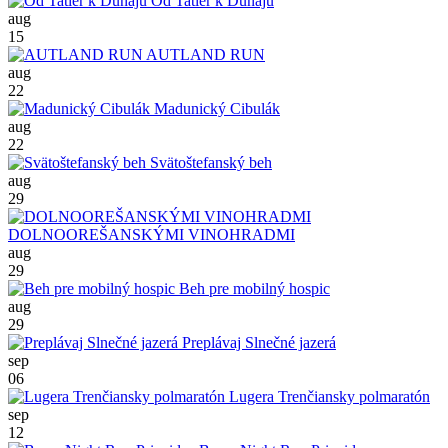
Od Tatier k Dunaju
aug
15
AUTLAND RUN
aug
22
Madunický Cibulák
aug
22
Svätoštefanský beh
aug
29
DOLNOOREŠANSKÝMI VINOHRADMI
aug
29
Beh pre mobilný hospic
aug
29
Preplávaj Slnečné jazerá
sep
06
Lugera Trenčiansky polmaratón
sep
12