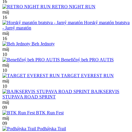
16
RETRO NIGHT RUN
máj
16
Horský maratón bratstva
- Jarný maratón
máj
16
Beh Jednoty
máj
10
Benefičný beh PRO AUTIS
máj
10
TARGET EVEREST RUN
máj
10
BAJKSERVIS
STUPAVA ROAD SPRINT
máj
09
BTK Run Fest
máj
09
Podhájska Trail