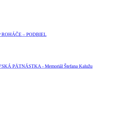
SNP ROHÁČE – PODBIEL
KÁ PÄTNÁSTKA - Memoriál Štefana Kalužu