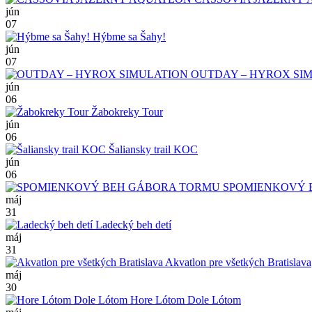
jún
07
Hýbme sa Šahy!
jún
07
OUTDAY – HYROX SI
jún
06
Žabokreky Tour
jún
06
Šaliansky trail KOC
jún
06
SPOMIENKOVÝ 
máj
31
Ladecký beh detí
máj
31
Akvatlon pre všetkých Bratislava
máj
30
Hore Lótom Dole Lótom