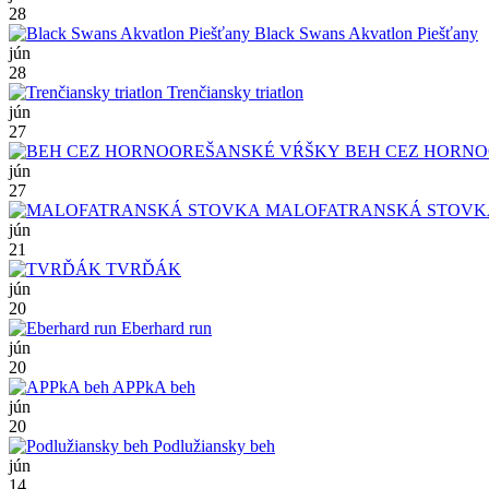
28
Black Swans Akvatlon Piešťany
jún
28
Trenčiansky triatlon
jún
27
BEH CEZ HORNO
jún
27
MALOFATRANSKÁ STOVK
jún
21
TVRĎÁK
jún
20
Eberhard run
jún
20
APPkA beh
jún
20
Podlužiansky beh
jún
14