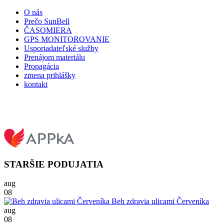
O nás
Prečo SunBell
ČASOMIERA
GPS MONITOROVANIE
Usporiadateľské služby
Prenájom materiálu
Propagácia
zmena prihlášky
kontakt
STARŠIE PODUJATIA
aug
08
Beh zdravia ulicami Červeníka
aug
08