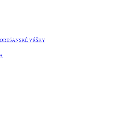
OREŠANSKÉ VŔŠKY
A