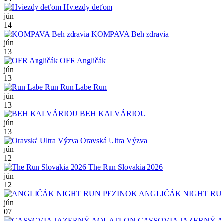
Hviezdy deťom
jún
14
KOMPAVA Beh zdravia
jún
13
OFR Angličák
jún
13
Run Labe Run
jún
13
BEH KALVÁRIOU
jún
13
Oravská Ultra Výzva
jún
12
The Run Slovakia 2026
jún
12
ANGLIČÁK NIGHT RU
jún
07
CASSOVIA JAZERNÝ