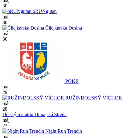
máj
30
oRUNgutan
máj
30
Čilejkárska Desina
máj
30
POKE
máj
29
RUŽINDOLSKÝ VÍCHOR
máj
28
Detský maratón Dunajská Streda
máj
23
Night Run Trenčín
máj