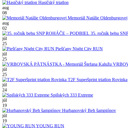
Hasičský triatlon
aug
08
Memoriál Natálie Oldenburgovej
aug
02
35. ročník behu 
júl
25
Piešťany Night City RUN
júl
25
VRBOVS
júl
25
T2F Superšprint triatlon Rovinka
júl
24
Spišských 333 Extreme
júl
19
Hurbanovský Beh šampiónov
júl
19
YOUNG RUN