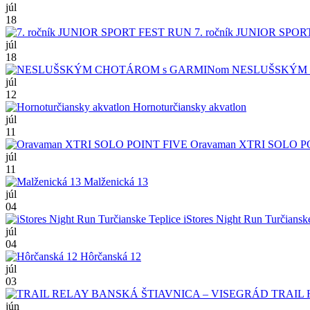
júl
18
7. ročník JUNIOR SPO
júl
18
NESLUŠSKÝM 
júl
12
Hornoturčiansky akvatlon
júl
11
Oravaman XTRI SOLO P
júl
11
Malženická 13
júl
04
iStores Night Run Turčiansk
júl
04
Hôrčanská 12
júl
03
TRAIL 
jún