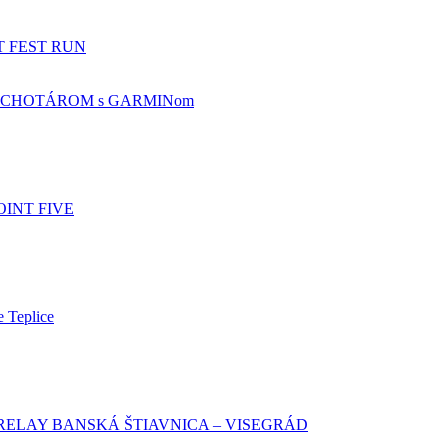
RT FEST RUN
CHOTÁROM s GARMINom
OINT FIVE
e Teplice
RELAY BANSKÁ ŠTIAVNICA – VISEGRÁD