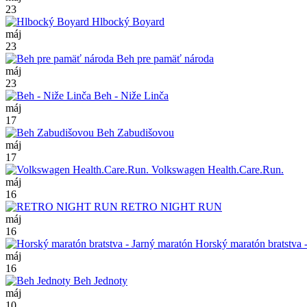
23
Hlbocký Boyard
máj
23
Beh pre pamäť národa
máj
23
Beh - Niže Linča
máj
17
Beh Zabudišovou
máj
17
Volkswagen Health.Care.Run.
máj
16
RETRO NIGHT RUN
máj
16
Horský maratón bratstva 
máj
16
Beh Jednoty
máj
10