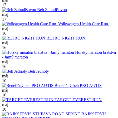
máj
17
Beh Zabudišovou
máj
17
Volkswagen Health.Care.Run.
máj
16
RETRO NIGHT RUN
máj
16
Horský maratón bratstva
- Jarný maratón
máj
16
Beh Jednoty
máj
10
Benefičný beh PRO AUTIS
máj
10
TARGET EVEREST RUN
máj
10
BAJKSERVIS