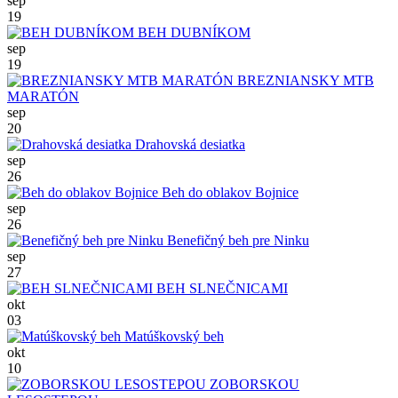
sep
19
BEH DUBNÍKOM
sep
19
BREZNIANSKY MTB
MARATÓN
sep
20
Drahovská desiatka
sep
26
Beh do oblakov Bojnice
sep
26
Benefičný beh pre Ninku
sep
27
BEH SLNEČNICAMI
okt
03
Matúškovský beh
okt
10
ZOBORSKOU