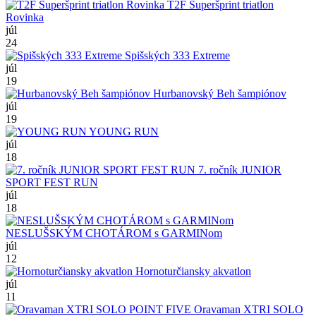
T2F Superšprint triatlon
Rovinka
júl
24
Spišských 333 Extreme
júl
19
Hurbanovský Beh šampiónov
júl
19
YOUNG RUN
júl
18
7. ročník JUNIOR
SPORT FEST RUN
júl
18
NESLUŠSKÝM CHOTÁROM s GARMINom
júl
12
Hornoturčiansky akvatlon
júl
11
Oravaman XTRI SOLO