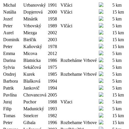
Michal
Urbanovský
1991
Vlčáci
5 km
Natália
Dopjerová
2000
Vlčáci
15 km
Jozef
Minárik
1958
5 km
Peter
Vrbovský
1989
Vlčáci
5 km
Aurel
Miezga
2002
15 km
Dominik
Bielčik
2003
15 km
Peter
Kaňovský
1978
15 km
Emma
Micova
2012
5 km
Darina
Blatnicka
1986
Rozbeháme Vrbové
5 km
Sylvia
Sekáčová
1975
5 km
Ondrej
Kurek
1985
Rozbehame Vrbové
5 km
Barbora
Blašková
1994
5 km
Patrik
Jankovič
1994
5 km
Pavlína
Chovancová
2005
15 km
Juraj
Puchor
1988
Vlčaci
5 km
Filip
Madunický
1993
5 km
Tomas
Smelcer
1982
15 km
Peter
Gibala
1996
Rozbehame Vrbove
15 km