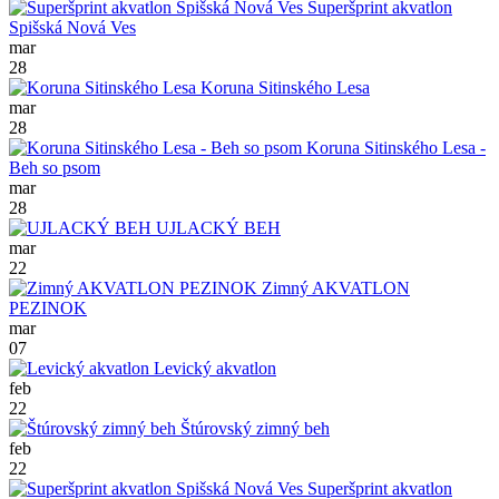
Superšprint akvatlon
Spišská Nová Ves
mar
28
Koruna Sitinského Lesa
mar
28
Koruna Sitinského Lesa -
Beh so psom
mar
28
UJLACKÝ BEH
mar
22
Zimný AKVATLON
PEZINOK
mar
07
Levický akvatlon
feb
22
Štúrovský zimný beh
feb
22
Superšprint akvatlon