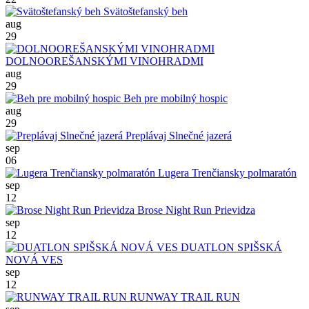
Svätoštefanský beh
aug
29
DOLNOOREŠANSKÝMI VINOHRADMI
aug
29
Beh pre mobilný hospic
aug
29
Preplávaj Slnečné jazerá
sep
06
Lugera Trenčiansky polmaratón
sep
12
Brose Night Run Prievidza
sep
12
DUATLON SPIŠSKÁ
NOVÁ VES
sep
12
RUNWAY TRAIL RUN