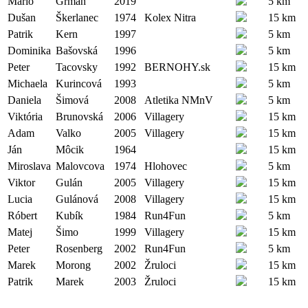
Mario
Grman
2019
5 km
Dušan
Škerlanec
1974
Kolex Nitra
15 km
Patrik
Kern
1997
5 km
Dominika
Bašovská
1996
5 km
Peter
Tacovsky
1992
BERNOHY.sk
15 km
Michaela
Kurincová
1993
5 km
Daniela
Šimová
2008
Atletika NMnV
5 km
Viktória
Brunovská
2006
Villagery
15 km
Adam
Valko
2005
Villagery
15 km
Ján
Môcik
1964
15 km
Miroslava
Malovcova
1974
Hlohovec
5 km
Viktor
Gulán
2005
Villagery
15 km
Lucia
Gulánová
2008
Villagery
15 km
Róbert
Kubík
1984
Run4Fun
5 km
Matej
Šimo
1999
Villagery
15 km
Peter
Rosenberg
2002
Run4Fun
5 km
Marek
Morong
2002
Žruloci
15 km
Patrik
Marek
2003
Žruloci
15 km