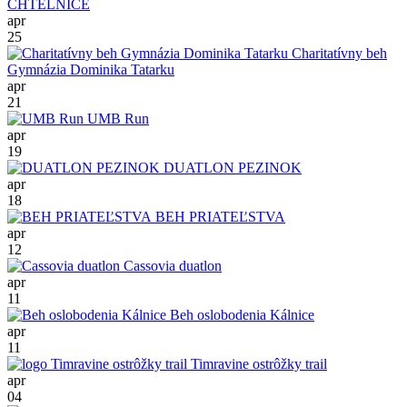
CHTELNICE
apr
25
Charitatívny beh
Gymnázia Dominika Tatarku
apr
21
UMB Run
apr
19
DUATLON PEZINOK
apr
18
BEH PRIATEĽSTVA
apr
12
Cassovia duatlon
apr
11
Beh oslobodenia Kálnice
apr
11
Timravine ostrôžky trail
apr
04