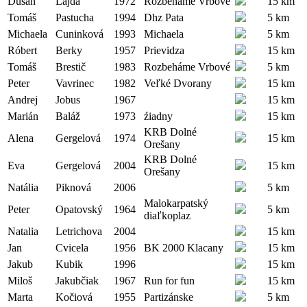
Dušan
Lajda
1972
Rozbeháme Vrbové
15 km
Tomáš
Pastucha
1994
Dhz Pata
5 km
Michaela
Cuninková
1993
Michaela
5 km
Róbert
Berky
1957
Prievidza
15 km
Tomáš
Brestič
1983
Rozbeháme Vrbové
5 km
Peter
Vavrinec
1982
Veľké Dvorany
15 km
Andrej
Jobus
1967
15 km
Marián
Baláž
1973
źiadny
15 km
KRB Dolné
Alena
Gergelová
1974
15 km
Orešany
KRB Dolné
Eva
Gergelová
2004
15 km
Orešany
Natália
Piknová
2006
5 km
Malokarpatský
Peter
Opatovský
1964
5 km
diaľkoplaz
Natalia
Letrichova
2004
15 km
Jan
Cvicela
1956
BK 2000 Klacany
15 km
Jakub
Kubik
1996
15 km
Miloš
Jakubčiak
1967
Run for fun
15 km
Marta
Kočiová
1955
Partizánske
5 km