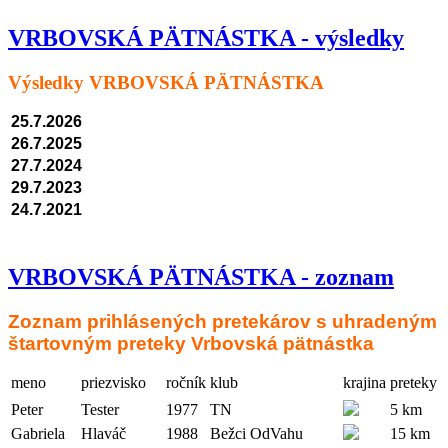
VRBOVSKÁ PÄTNÁSTKA - výsledky
Výsledky VRBOVSKÁ PÄTNÁSTKA
25.7.2026
26.7.2025
27.7.2024
29.7.2023
24.7.2021
VRBOVSKÁ PÄTNÁSTKA - zoznam
Zoznam prihlásených pretekárov s uhradeným
štartovným preteky Vrbovská pätnástka
meno
priezvisko
ročník
klub
krajina
preteky
Peter
Tester
1977
TN
5 km
Gabriela
Hlaváč
1988
Bežci OdVahu
15 km