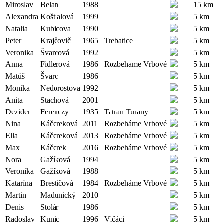
Miroslav
Belan
1988
15 km
Alexandra
Koštialová
1999
5 km
Natalia
Kubicova
1990
5 km
Peter
Krajčovič
1965
Trebatice
5 km
Veronika
Švarcová
1992
5 km
Anna
Fidlerová
1986
Rozbehame Vrbové
5 km
Matúš
Švarc
1986
5 km
Monika
Nedorostova
1992
5 km
Anita
Stachová
2001
5 km
Dezider
Ferenczy
1935
Tatran Turany
5 km
Nina
Káčereková
2011
Rozbeháme Vrbové
5 km
Ella
Káčereková
2013
Rozbeháme Vrbové
5 km
Max
Káčerek
2016
Rozbeháme Vrbové
5 km
Nora
Gažíková
1994
5 km
Veronika
Gažíková
1988
5 km
Katarína
Brestičová
1984
Rozbeháme Vrbové
5 km
Martin
Madunický
2010
5 km
Denis
Stolár
1986
5 km
Radoslav
Kunic
1996
Vlčáci
5 km