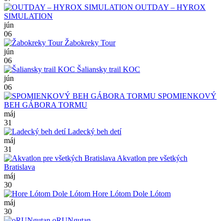
OUTDAY – HYROX
SIMULATION
jún
06
Žabokreky Tour
jún
06
Šaliansky trail KOC
jún
06
SPOMIENKOVÝ
BEH GÁBORA TORMU
máj
31
Ladecký beh detí
máj
31
Akvatlon pre všetkých
Bratislava
máj
30
Hore Lótom Dole Lótom
máj
30
oRUNgutan