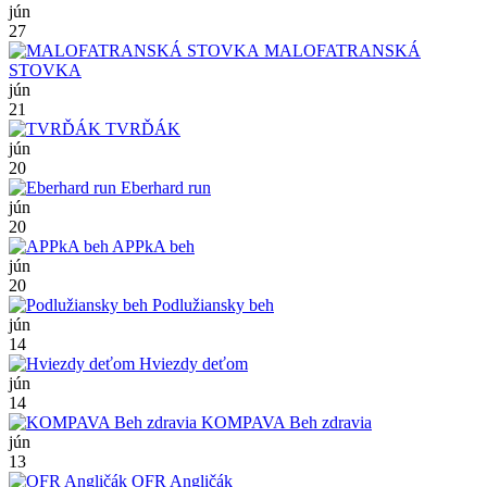
jún
27
MALOFATRANSKÁ
STOVKA
jún
21
TVRĎÁK
jún
20
Eberhard run
jún
20
APPkA beh
jún
20
Podlužiansky beh
jún
14
Hviezdy deťom
jún
14
KOMPAVA Beh zdravia
jún
13
OFR Angličák