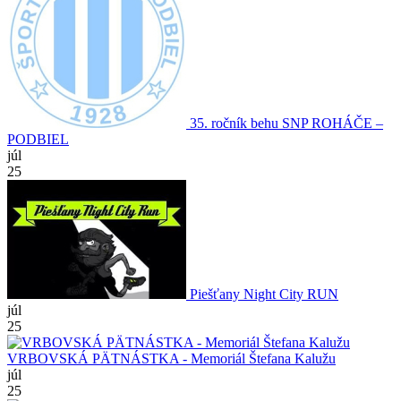
35. ročník behu SNP ROHÁČE –
PODBIEL
júl
25
Piešťany Night City RUN
júl
25
VRBOVSKÁ PÄTNÁSTKA - Memoriál Štefana Kalužu
júl
25