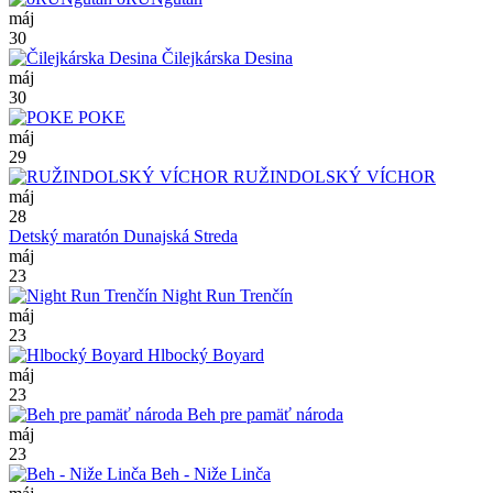
máj
30
Čilejkárska Desina
máj
30
POKE
máj
29
RUŽINDOLSKÝ VÍCHOR
máj
28
Detský maratón Dunajská Streda
máj
23
Night Run Trenčín
máj
23
Hlbocký Boyard
máj
23
Beh pre pamäť národa
máj
23
Beh - Niže Linča