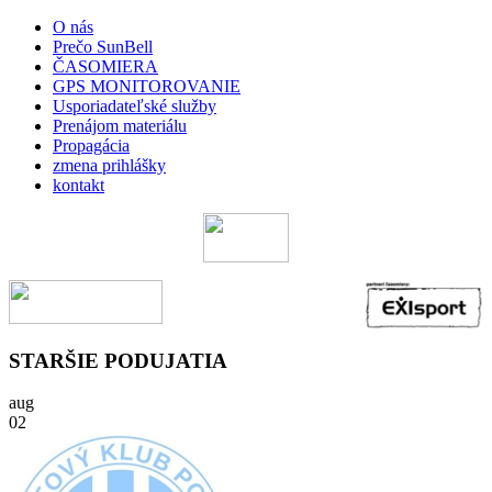
O nás
Prečo SunBell
ČASOMIERA
GPS MONITOROVANIE
Usporiadateľské služby
Prenájom materiálu
Propagácia
zmena prihlášky
kontakt
STARŠIE PODUJATIA
aug
02