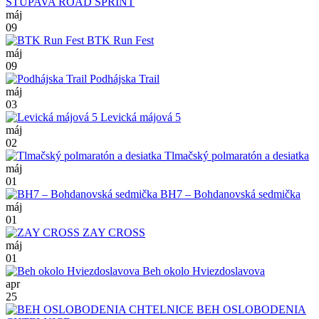
STUPAVA ROAD SPRINT
máj
09
BTK Run Fest
máj
09
Podhájska Trail
máj
03
Levická májová 5
máj
02
Tlmačský polmaratón a desiatka
máj
01
BH7 – Bohdanovská sedmička
máj
01
ZAY CROSS
máj
01
Beh okolo Hviezdoslavova
apr
25
BEH OSLOBODENIA