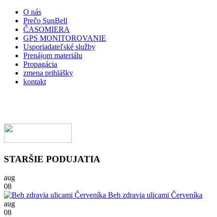
O nás
Prečo SunBell
ČASOMIERA
GPS MONITOROVANIE
Usporiadateľské služby
Prenájom materiálu
Propagácia
zmena prihlášky
kontakt
STARŠIE PODUJATIA
aug
08
Beh zdravia ulicami Červeníka
aug
08