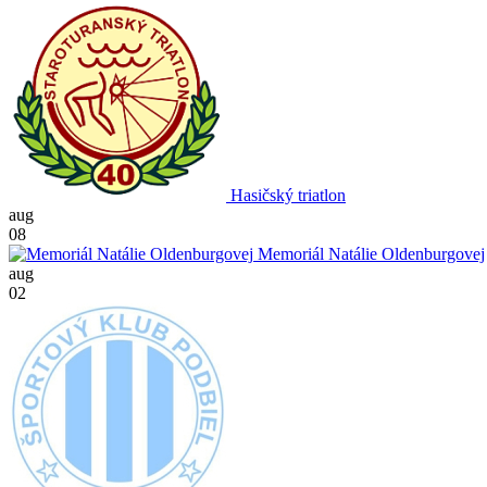
Hasičský triatlon
aug
08
Memoriál Natálie Oldenburgovej
aug
02