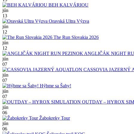
BEH KALVÁRIOU
jún
13
Oravská Ultra Výzva
jún
12
The Run Slovakia 2026
jún
12
ANGLIČÁK NIGHT RU
jún
07
CASSOVIA JAZERNÝ
jún
07
Hýbme sa Šahy!
jún
07
OUTDAY – HYROX SI
jún
06
Žabokreky Tour
jún
06