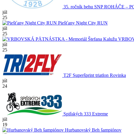
35. ročník behu SNP ROHÁČE – 
júl
25
Piešťany Night City RUN
júl
25
VRBOVS
júl
25
T2F Superšprint triatlon Rovinka
júl
24
Spišských 333 Extreme
júl
19
Hurbanovský Beh šampiónov