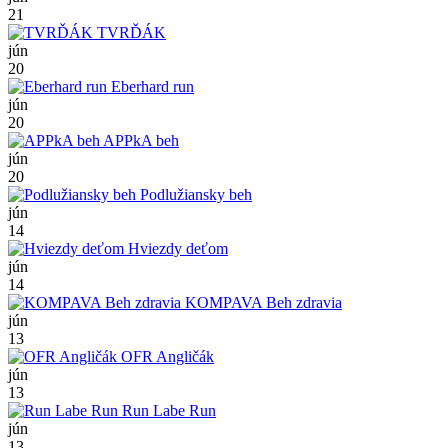
21
TVRĎÁK
jún
20
Eberhard run
jún
20
APPkA beh
jún
20
Podlužiansky beh
jún
14
Hviezdy deťom
jún
14
KOMPAVA Beh zdravia
jún
13
OFR Angličák
jún
13
Run Labe Run
jún
13