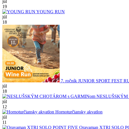
júl
19
YOUNG RUN
júl
18
7. ročník JUNIOR SPORT FEST R
júl
18
NESLUŠSKÝM 
júl
12
Hornoturčiansky akvatlon
júl
11
Oravaman XTRI SOLO P