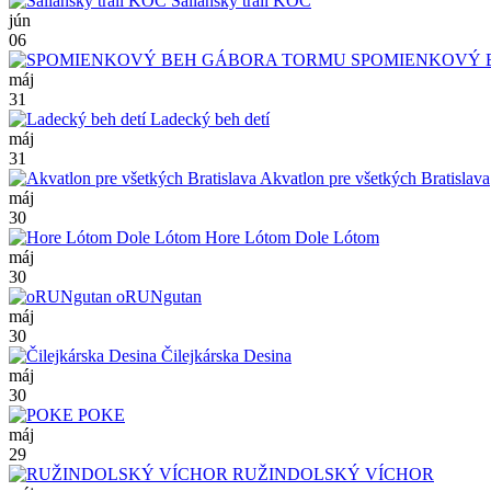
Šaliansky trail KOC
jún
06
SPOMIENKOVÝ 
máj
31
Ladecký beh detí
máj
31
Akvatlon pre všetkých Bratislava
máj
30
Hore Lótom Dole Lótom
máj
30
oRUNgutan
máj
30
Čilejkárska Desina
máj
30
POKE
máj
29
RUŽINDOLSKÝ VÍCHOR