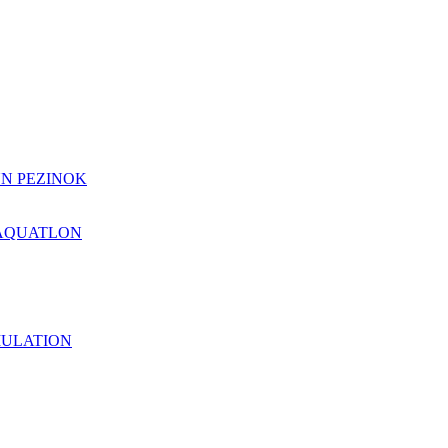
N PEZINOK
 AQUATLON
MULATION