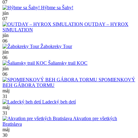
07
Hýbme sa Šahy!
jún
07
OUTDAY – HYROX
SIMULATION
jún
06
Žabokreky Tour
jún
06
Šaliansky trail KOC
jún
06
SPOMIENKOVÝ
BEH GÁBORA TORMU
máj
31
Ladecký beh detí
máj
31
Akvatlon pre všetkých
Bratislava
máj
30