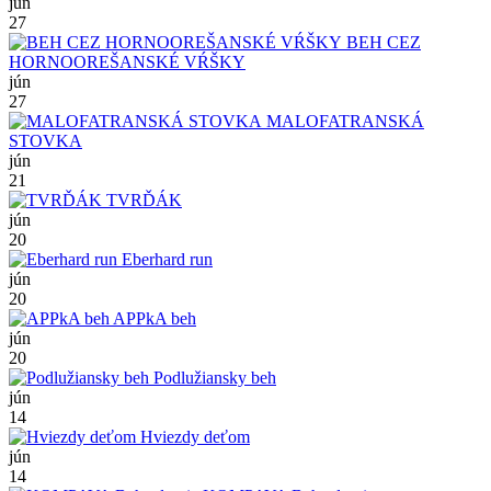
jún
27
BEH CEZ
HORNOOREŠANSKÉ VŔŠKY
jún
27
MALOFATRANSKÁ
STOVKA
jún
21
TVRĎÁK
jún
20
Eberhard run
jún
20
APPkA beh
jún
20
Podlužiansky beh
jún
14
Hviezdy deťom
jún
14