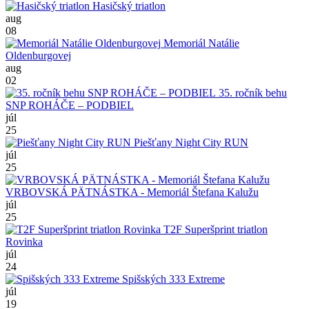
Hasičský triatlon
aug
08
Memoriál Natálie
Oldenburgovej
aug
02
35. ročník behu
SNP ROHÁČE – PODBIEL
júl
25
Piešťany Night City RUN
júl
25
VRBOVSKÁ PÄTNÁSTKA - Memoriál Štefana Kalužu
júl
25
T2F Superšprint triatlon
Rovinka
júl
24
Spišských 333 Extreme
júl
19