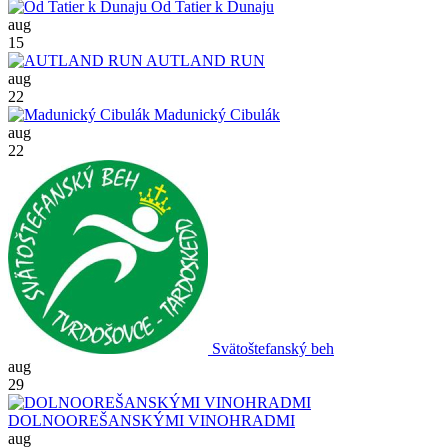
Od Tatier k Dunaju
aug
15
AUTLAND RUN
aug
22
Madunický Cibulák
aug
22
Svätoštefanský beh
aug
29
DOLNOOREŠANSKÝMI VINOHRADMI
aug