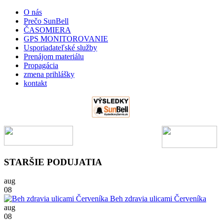
O nás
Prečo SunBell
ČASOMIERA
GPS MONITOROVANIE
Usporiadateľské služby
Prenájom materiálu
Propagácia
zmena prihlášky
kontakt
STARŠIE PODUJATIA
aug
08
Beh zdravia ulicami Červeníka
aug
08