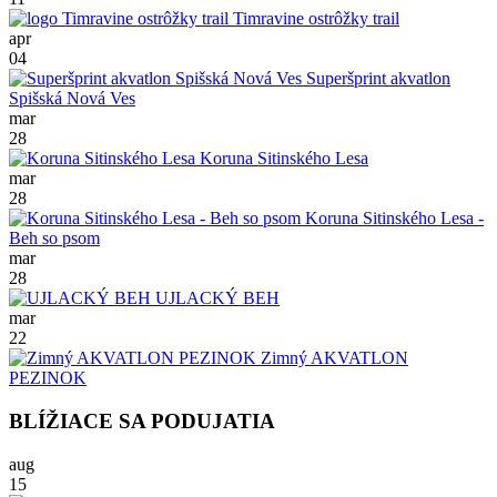
Timravine ostrôžky trail
apr
04
Superšprint akvatlon
Spišská Nová Ves
mar
28
Koruna Sitinského Lesa
mar
28
Koruna Sitinského Lesa -
Beh so psom
mar
28
UJLACKÝ BEH
mar
22
Zimný AKVATLON
PEZINOK
BLÍŽIACE SA PODUJATIA
aug
15