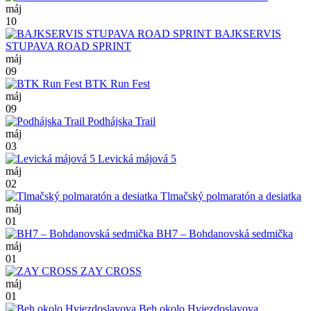
máj
10
BAJKSERVIS
STUPAVA ROAD SPRINT
máj
09
BTK Run Fest
máj
09
Podhájska Trail
máj
03
Levická májová 5
máj
02
Tlmačský polmaratón a desiatka
máj
01
BH7 – Bohdanovská sedmička
máj
01
ZAY CROSS
máj
01
Beh okolo Hviezdoslavova