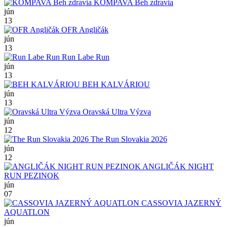
KOMPAVA Beh zdravia
jún
13
OFR Angličák
jún
13
Run Labe Run
jún
13
BEH KALVÁRIOU
jún
13
Oravská Ultra Výzva
jún
12
The Run Slovakia 2026
jún
12
ANGLIČÁK NIGHT
RUN PEZINOK
jún
07
CASSOVIA JAZERNÝ
AQUATLON
jún