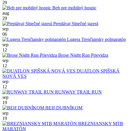
29
Beh pre mobilný hospic
aug
29
Preplávaj Slnečné jazerá
sep
06
Lugera Trenčiansky polmaratón
sep
12
Brose Night Run Prievidza
sep
12
DUATLON SPIŠSKÁ
NOVÁ VES
sep
12
RUNWAY TRAIL RUN
sep
19
BEH DUBNÍKOM
sep
19
BREZNIANSKY MTB
MARATÓN