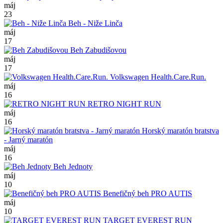
máj
23
Beh - Niže Linča
máj
17
Beh Zabudišovou
máj
17
Volkswagen Health.Care.Run.
máj
16
RETRO NIGHT RUN
máj
16
Horský maratón bratstva
- Jarný maratón
máj
16
Beh Jednoty
máj
10
Benefičný beh PRO AUTIS
máj
10
TARGET EVEREST RUN