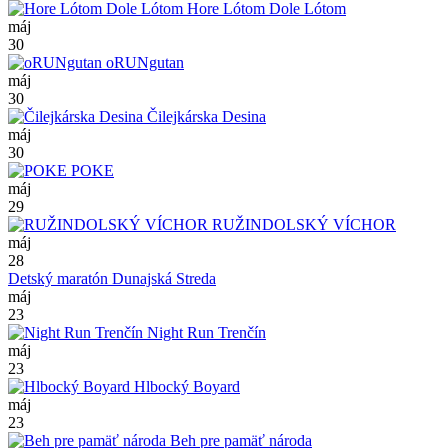
Hore Lótom Dole Lótom
máj
30
oRUNgutan
máj
30
Čilejkárska Desina
máj
30
POKE
máj
29
RUŽINDOLSKÝ VÍCHOR
máj
28
Detský maratón Dunajská Streda
máj
23
Night Run Trenčín
máj
23
Hlbocký Boyard
máj
23
Beh pre pamäť národa