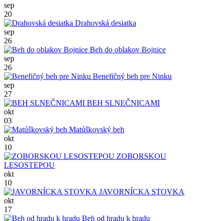
sep
20
Drahovská desiatka
sep
26
Beh do oblakov Bojnice
sep
26
Benefičný beh pre Ninku
sep
27
BEH SLNEČNICAMI
okt
03
Matúškovský beh
okt
10
ZOBORSKOU
LESOSTEPOU
okt
10
JAVORNÍCKA STOVKA
okt
17
Beh od hradu k hradu