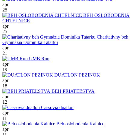
apr
25
BEH OSLOBODENIA
CHTELNICE
apr
25
Charitatívny beh
Gymnázia Dominika Tatarku
apr
21
UMB Run
apr
19
DUATLON PEZINOK
apr
18
BEH PRIATEĽSTVA
apr
12
Cassovia duatlon
apr
11
Beh oslobodenia Kálnice
apr
11