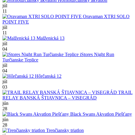
Hornoturčiansky akvatlon
júl
11
Oravaman XTRI SOLO
POINT FIVE
júl
11
Malženická 13
júl
04
iStores Night Run
Turčianske Teplice
júl
04
Hôrčanská 12
júl
03
TRAIL
RELAY BANSKÁ ŠTIAVNICA – VISEGRÁD
jún
28
Black Swans Akvatlon Piešťany
jún
28
Trenčiansky triatlon