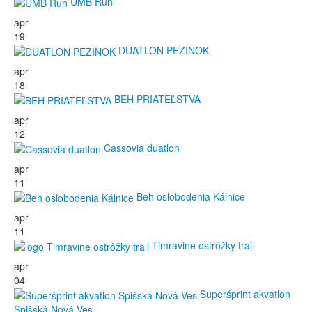
UMB Run
apr
19
DUATLON PEZINOK
apr
18
BEH PRIATEĽSTVA
apr
12
Cassovia duatlon
apr
11
Beh oslobodenia Kálnice
apr
11
Timravine ostrôžky trail
apr
04
Superšprint akvatlon
Spišská Nová Ves