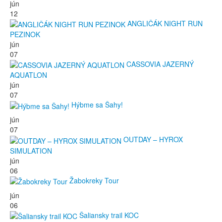
jún
12
ANGLIČÁK NIGHT RUN
PEZINOK
jún
07
CASSOVIA JAZERNÝ
AQUATLON
jún
07
Hýbme sa Šahy!
jún
07
OUTDAY – HYROX
SIMULATION
jún
06
Žabokreky Tour
jún
06
Šaliansky trail KOC