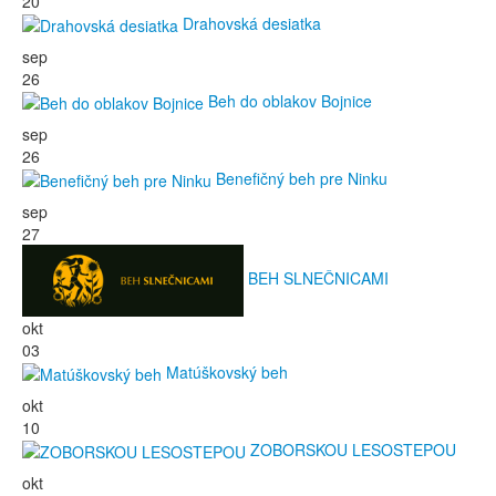
20
Drahovská desiatka
sep
26
Beh do oblakov Bojnice
sep
26
Benefičný beh pre Ninku
sep
27
BEH SLNEČNICAMI
okt
03
Matúškovský beh
okt
10
ZOBORSKOU LESOSTEPOU
okt