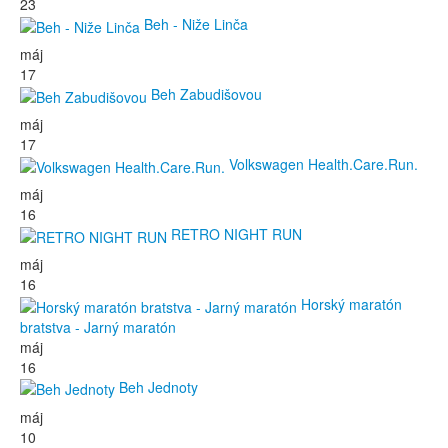
23
Beh - Niže Linča
máj
17
Beh Zabudišovou
máj
17
Volkswagen Health.Care.Run.
máj
16
RETRO NIGHT RUN
máj
16
Horský maratón
bratstva - Jarný maratón
máj
16
Beh Jednoty
máj
10