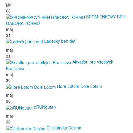
jún
06
SPOMIENKOVÝ BEH
GÁBORA TORMU
máj
31
Ladecký beh detí
máj
31
Akvatlon pre všetkých
Bratislava
máj
30
Hore Lótom Dole Lótom
máj
30
oRUNgutan
máj
30
Čilejkárska Desina