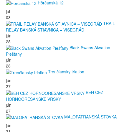
Hôrčanská 12
júl
03
TRAIL
RELAY BANSKÁ ŠTIAVNICA – VISEGRÁD
jún
28
Black Swans Akvatlon
Piešťany
jún
28
Trenčiansky triatlon
jún
27
BEH CEZ
HORNOOREŠANSKÉ VŔŠKY
jún
27
MALOFATRANSKÁ STOVKA
jún
21