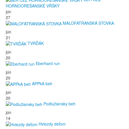
HORNOOREŠANSKÉ VŔŠKY
jún
27
MALOFATRANSKÁ STOVKA
jún
21
TVRĎÁK
jún
20
Eberhard run
jún
20
APPkA beh
jún
20
Podlužiansky beh
jún
14
Hviezdy deťom