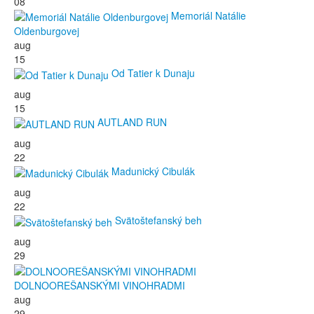
08
Memoriál Natálie
Oldenburgovej
aug
15
Od Tatier k Dunaju
aug
15
AUTLAND RUN
aug
22
Madunický Cibulák
aug
22
Svätoštefanský beh
aug
29
DOLNOOREŠANSKÝMI VINOHRADMI
aug
29