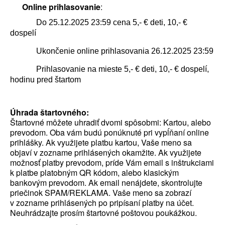
Online prihlasovanie
:
Do 25.12.2025 23:59 cena 5,- € deti, 10,- €
dospelí
Ukončenie online prihlasovania 26.12.2025 23:59
Prihlasovanie na mieste 5,- € deti, 10,- € dospelí,
hodinu pred štartom
Úhrada štartovného:
Štartovné môžete uhradiť dvomi spôsobmi: Kartou, alebo
prevodom. Oba vám budú ponúknuté pri vypĺňaní online
prihlášky. Ak využijete platbu kartou, Vaše meno sa
objaví v zozname prihlásených okamžite. Ak využijete
možnosť platby prevodom, príde Vám email s inštrukciami
k platbe platobným QR kódom, alebo klasickým
bankovým prevodom. Ak email nenájdete, skontrolujte
priečinok SPAM/REKLAMA. Vaše meno sa zobrazí
v zozname prihlásených po pripísaní platby na účet.
Neuhrádzajte prosím štartovné poštovou poukážkou.