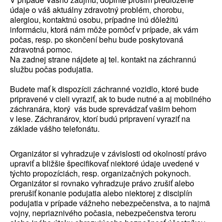
údaje o váš aktuálny zdravotný problém, chorobu,
alergiou, kontaktnú osobu, prípadne inú dôležitú
informáciu, ktorá nám môže pomôcť v prípade, ak vám
počas, resp. po skončení behu bude poskytovaná
zdravotná pomoc.
Na zadnej strane nájdete aj tel. kontakt na záchrannú
službu počas podujatia.
Budete mať k dispozícii záchranné vozidlo, ktoré bude
pripravené v cieli vyraziť, ak to bude nutné a aj mobilného
záchranára, ktorý vás bude sprevádzať vašim behom
v lese. Záchranárov, ktorí budú pripravení vyraziť na
základe vášho telefonátu.
Organizátor si vyhradzuje v závislosti od okolností právo
upraviť a bližšie špecifikovať niektoré údaje uvedené v
týchto propozíciách, resp. organizačných pokynoch.
Organizátor si rovnako vyhradzuje právo zrušiť alebo
prerušiť konanie podujatia alebo niektorej z disciplín
podujatia v prípade vážneho nebezpečenstva, a to najmä
vojny, nepriaznivého počasia, nebezpečenstva teroru