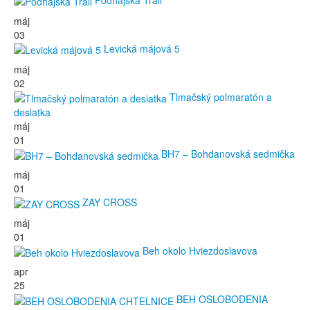
Podhájska Trail
máj
03
Levická májová 5
máj
02
Tlmačský polmaratón a
desiatka
máj
01
BH7 – Bohdanovská sedmička
máj
01
ZAY CROSS
máj
01
Beh okolo Hviezdoslavova
apr
25
BEH OSLOBODENIA