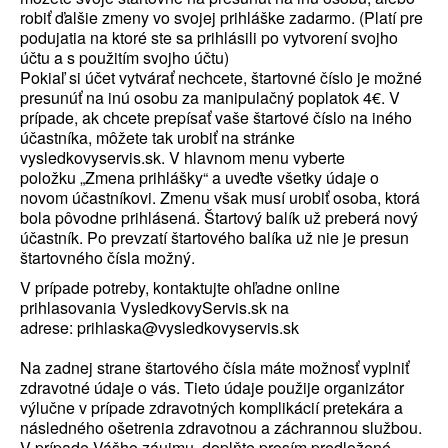
robiť ďalšie zmeny vo svojej prihláške zadarmo. (Platí pre
podujatia na ktoré ste sa prihlásili po vytvorení svojho
účtu a s použitím svojho účtu)
Pokiaľ si účet vytvárať nechcete, štartovné číslo je možné
presunúť na inú osobu za manipulačný poplatok 4€. V
prípade, ak chcete prepísať vaše štartové číslo na iného
účastníka, môžete tak urobiť na stránke
vysledkovyservis.sk. V hlavnom menu vyberte
položku
„Zmena prihlášky“
a uveďte všetky údaje o
novom účastníkovi. Zmenu však musí urobiť osoba, ktorá
bola pôvodne prihlásená. Štartový balík už preberá nový
účastník. Po prevzatí štartového balíka už nie je presun
štartovného čísla možný.
V prípade potreby, kontaktujte ohľadne online
prihlasovania VysledkovyServis.sk na
adrese:
prihlaska@vysledkovyservis.sk
Na zadnej strane štartového čísla máte možnosť vyplniť
zdravotné údaje o vás. Tieto údaje použije organizátor
výlučne v prípade zdravotných komplikácií pretekára a
následného ošetrenia zdravotnou a záchrannou službou.
V prípade Vášho záujmu, doplňte prosím predložené