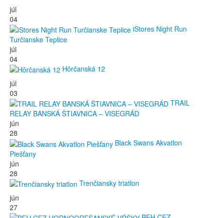
júl
04
iStores Night Run
Turčianske Teplice
júl
04
Hôrčanská 12
júl
03
TRAIL
RELAY BANSKÁ ŠTIAVNICA – VISEGRÁD
jún
28
Black Swans Akvatlon
Piešťany
jún
28
Trenčiansky triatlon
jún
27
BEH CEZ