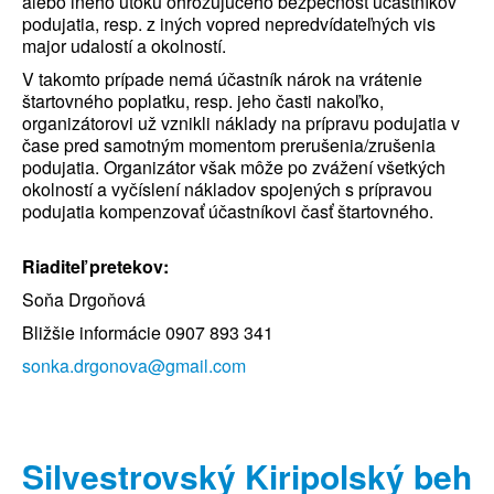
alebo iného útoku ohrozujúceho bezpečnosť účastníkov
podujatia, resp. z iných vopred nepredvídateľných vis
major udalostí a okolností.
V takomto prípade nemá účastník nárok na vrátenie
štartovného poplatku, resp. jeho časti nakoľko,
organizátorovi už vznikli náklady na prípravu podujatia v
čase pred samotným momentom prerušenia/zrušenia
podujatia. Organizátor však môže po zvážení všetkých
okolností a vyčíslení nákladov spojených s prípravou
podujatia kompenzovať účastníkovi časť štartovného.
Riaditeľ pretekov:
Soňa Drgoňová
Bližšie informácie 0907 893 341
sonka.drgonova@gmail.com
Silvestrovský Kiripolský beh