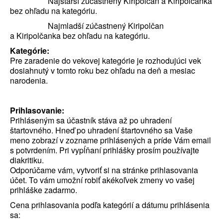
Najstarší zúčastnený Kiripolčan a Kiripolčanka
bez ohľadu na kategóriu.
Najmladší zúčastnený Kiripolčan
a Kiripolčanka bez ohľadu na kategóriu.
Kategórie:
Pre zaradenie do vekovej kategórie je rozhodujúci vek
dosiahnutý v tomto roku bez ohľadu na deň a mesiac
narodenia.
Prihlasovanie:
Prihláseným sa účastník stáva až po uhradení
štartovného. Hneď po uhradení štartovného sa Vaše
meno zobrazí v zozname prihlásených a príde Vám email
s potvrdením. Pri vypĺňaní prihlášky prosím používajte
diakritiku.
Odporúčame vám, vytvoriť si na stránke prihlasovania
účet. To vám umožní robiť akékoľvek zmeny vo vašej
prihláške zadarmo.
Cena prihlasovania podľa kategórií a dátumu prihlásenia
sa: