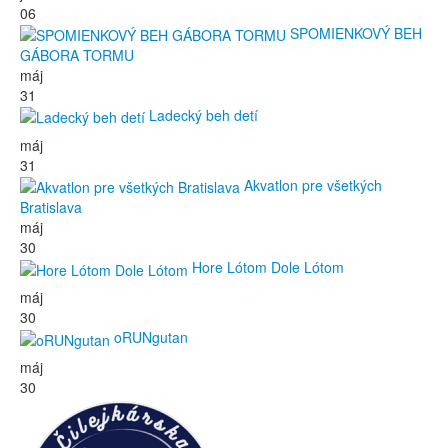
06
SPOMIENKOVÝ BEH
GÁBORA TORMU
máj
31
Ladecký beh detí
máj
31
Akvatlon pre všetkých
Bratislava
máj
30
Hore Lótom Dole Lótom
máj
30
oRUNgutan
máj
30