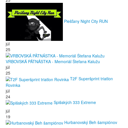
Piešťany Night City RUN
júl
25
VRBOVSKÁ PÄTNÁSTKA - Memoriál Štefana Kalužu
júl
25
T2F Superšprint triatlon
Rovinka
júl
24
Spišských 333 Extreme
júl
19
Hurbanovský Beh šampiónov