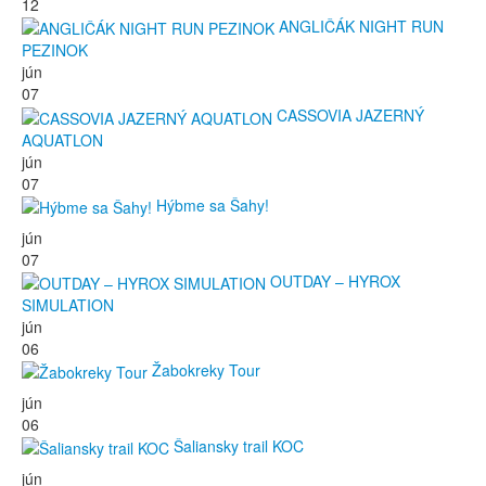
12
ANGLIČÁK NIGHT RUN
PEZINOK
jún
07
CASSOVIA JAZERNÝ
AQUATLON
jún
07
Hýbme sa Šahy!
jún
07
OUTDAY – HYROX
SIMULATION
jún
06
Žabokreky Tour
jún
06
Šaliansky trail KOC
jún