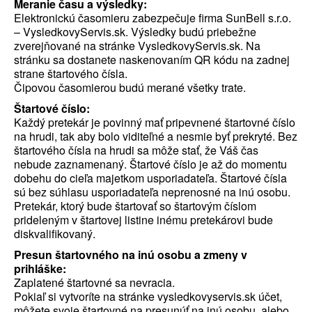
Meranie času a výsledky:
Elektronickú časomieru zabezpečuje firma SunBell s.r.o.
– VysledkovyServis.sk. Výsledky budú priebežne
zverejňované na stránke VysledkovyServis.sk. Na
stránku sa dostanete naskenovaním QR kódu na zadnej
strane štartového čísla.
Čipovou časomierou budú merané všetky trate.
Štartové číslo:
Každý pretekár je povinný mať pripevnené štartovné číslo
na hrudi, tak aby bolo viditeľné a nesmie byť prekryté. Bez
štartového čísla na hrudi sa môže stať, že Váš čas
nebude zaznamenaný. Štartové číslo je až do momentu
dobehu do cieľa majetkom usporiadateľa. Štartové čísla
sú bez súhlasu usporiadateľa neprenosné na inú osobu.
Pretekár, ktorý bude štartovať so štartovým číslom
prideleným v štartovej listine inému pretekárovi bude
diskvalifikovaný.
Presun štartovného na inú osobu a zmeny v
prihláške:
Zaplatené štartovné sa nevracia.
Pokiaľ si vytvoríte na stránke vysledkovyservis.sk účet,
môžete svoje štartovné na presunúť na inú osobu, alebo