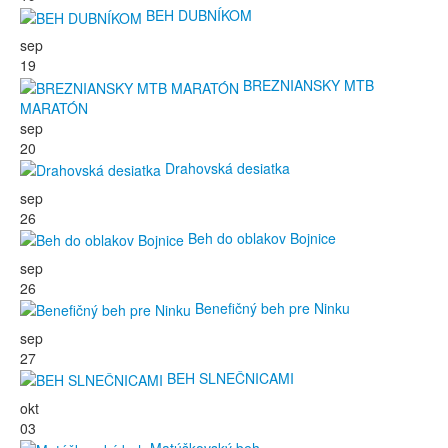
BEH DUBNÍKOM
sep
19
BREZNIANSKY MTB
MARATÓN
sep
20
Drahovská desiatka
sep
26
Beh do oblakov Bojnice
sep
26
Benefičný beh pre Ninku
sep
27
BEH SLNEČNICAMI
okt
03
Matúškovský beh