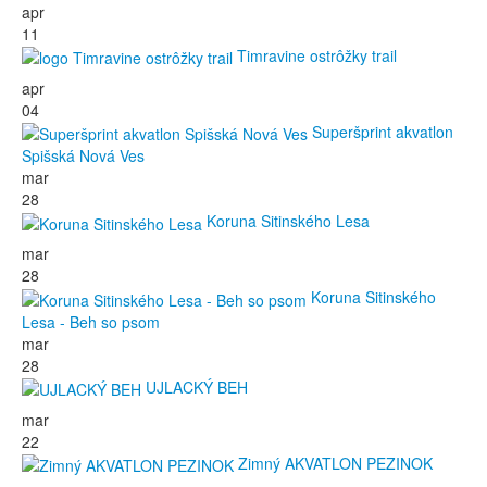
apr
11
Timravine ostrôžky trail
apr
04
Superšprint akvatlon
Spišská Nová Ves
mar
28
Koruna Sitinského Lesa
mar
28
Koruna Sitinského
Lesa - Beh so psom
mar
28
UJLACKÝ BEH
mar
22
Zimný AKVATLON PEZINOK