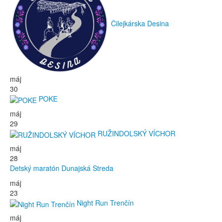
Čilejkárska Desina
máj
30
POKE
máj
29
RUŽINDOLSKÝ VÍCHOR
máj
28
Detský maratón Dunajská Streda
máj
23
Night Run Trenčín
máj