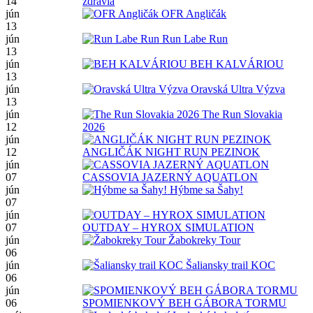
14
zdravia
jún
OFR Angličák
13
jún
Run Labe Run
13
jún
BEH KALVÁRIOU
13
jún
Oravská Ultra Výzva
13
jún
The Run Slovakia
12
2026
jún
12
ANGLIČÁK NIGHT RUN PEZINOK
jún
07
CASSOVIA JAZERNÝ AQUATLON
jún
Hýbme sa Šahy!
07
jún
07
OUTDAY – HYROX SIMULATION
jún
Žabokreky Tour
06
jún
Šaliansky trail KOC
06
jún
06
SPOMIENKOVÝ BEH GÁBORA TORMU