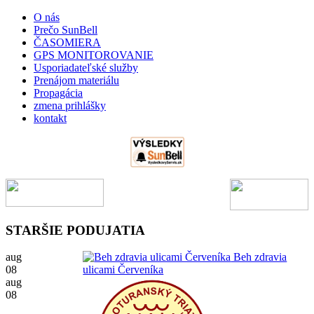
O nás
Prečo SunBell
ČASOMIERA
GPS MONITOROVANIE
Usporiadateľské služby
Prenájom materiálu
Propagácia
zmena prihlášky
kontakt
STARŠIE PODUJATIA
aug
Beh zdravia
08
ulicami Červeníka
aug
08