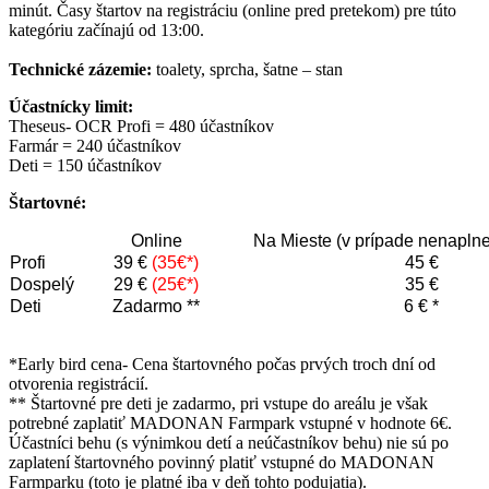
minút. Časy štartov na registráciu (online pred pretekom) pre túto
kategóriu začínajú od 13:00.
Technické zázemie:
toalety, sprcha, šatne – stan
Účastnícky limit:
Theseus- OCR Profi = 480 účastníkov
Farmár = 240 účastníkov
Deti = 150 účastníkov
Štartovné:
Online
Na Mieste (v prípade nenaplne
Profi
39 €
(35€*)
45 €
Dospelý
29 €
(25€*)
35 €
Deti
Zadarmo **
6 € *
*Early bird cena- Cena štartovného počas prvých troch dní od
otvorenia registrácií.
** Štartovné pre deti je zadarmo, pri vstupe do areálu je však
potrebné zaplatiť MADONAN Farmpark vstupné v hodnote 6€.
Účastníci behu (s výnimkou detí a neúčastníkov behu) nie sú po
zaplatení štartovného povinný platiť vstupné do MADONAN
Farmparku (toto je platné iba v deň tohto podujatia).