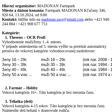
Hlavný organizátor:
MADONAN Farmpark
Miesto a dátum konania:
Farmpark MADONAN Kľačany 346,
920 64, 13.10.2024, od 9:00
Kontakt:
bližšie info na
madonan.race@gmail.com
alebo +421 940
244 884 / +421 908 677 753
Kategórie:
1.
Theseus – OCR Profi
Vyhodnotenie muži/ženy 1.-4. miesto.
V prípade umiestnenia od 5. miesta vyššie sa pretekár automaticky
presúva do vekovej kategórie vyhodnocovanej nasledovne:
ženy 16 – 29r.
muži 16 – 29r.
(rok nar. 2008 -
ženy 30 – 39r.
muži 30 – 39r.
(rok nar. 1994 -
ženy 40 – 49r.
muži 40 – 49r.
(rok nar. 1984 -
ženy 50 a viac ...
muži 50 a viac ...
(rok nar. 1974 a 
2.
Farmár – Hobby
Veková kategória 16+. Táto kategória je bez merania času.
3.
Teliatka (deti)
Veková kategória 4-15 rokov. Táto kategória je bez merania času.
Najmenšie deti behajú v doprovode rodiča.