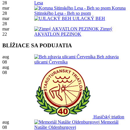
28
Lesa
mar
Koruna
28
Sitinského Lesa - Beh so psom
mar
UJLACKÝ BEH
28
mar
Zimný
22
AKVATLON PEZINOK
BLÍŽIACE SA PODUJATIA
aug
Beh zdravia
08
ulicami Červeníka
aug
08
Hasičský triatlon
aug
Memoriál
08
Natálie Oldenburgovej