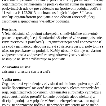
organizátorov. Prihlásením na preteky dávam súhlas na spracovanie
poskytnutých údajov pre evidenciu na športovom podujatí podľa §
11 zákona č. 122/2013 o ochrane osobných údajov. Súhlas sa
udeľuje organizátorom podujatia a spoločnosti zabezpečujúcej
časomieru a spracovanie výsledkov podujatia.
Poistenie:
Všetci účastníci sú povinní zabezpečiť si individuálne zdravotné
poistenie (postačujúce je štandardné všeobecné zdravotné poistenie,
kryté niektorou z poisťovní). Organizátor nepreberá zodpovednosť
za škody na majetku alebo na zdraví súvisiace s cestou, pobytom a s
účasťou pretekárov na podujatí. Každý účastník štartuje na vlastnú
zodpovednosť a zodpovedá za svoj zdravotný stav v akom
nastupuje na štart a zúčastňuje sa podujatia.
Zdravotná služba:
zaistená v priestore štartu a cieľa.
Vyššia moc:
Organizátor si vyhradzuje v závislosti od okolností právo upraviť a
bližšie špecifikovať niektoré údaje uvedené v týchto propozíciách,
resp. organizačných pokynoch. Organizátor si rovnako vyhradzuje
právo zrušiť alebo prerušiť konanie podujatia alebo niektorej z
disciplín podujatia v prípade vážneho nebezpečenstva, a to najmä
vojny, nepriaznivého počasia, nebezpečenstva teroru alebo iného