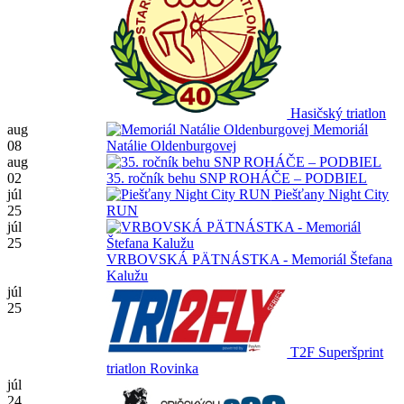
Hasičský triatlon
aug
Memoriál
08
Natálie Oldenburgovej
aug
02
35. ročník behu SNP ROHÁČE – PODBIEL
júl
Piešťany Night City
25
RUN
júl
25
VRBOVSKÁ PÄTNÁSTKA - Memoriál Štefana
Kalužu
júl
25
T2F Superšprint
triatlon Rovinka
júl
24