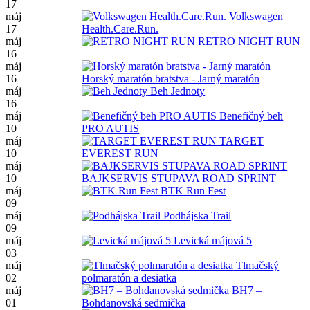
17
máj
Volkswagen
17
Health.Care.Run.
máj
RETRO NIGHT RUN
16
máj
16
Horský maratón bratstva - Jarný maratón
máj
Beh Jednoty
16
máj
Benefičný beh
10
PRO AUTIS
máj
TARGET
10
EVEREST RUN
máj
10
BAJKSERVIS STUPAVA ROAD SPRINT
máj
BTK Run Fest
09
máj
Podhájska Trail
09
máj
Levická májová 5
03
máj
Tlmačský
02
polmaratón a desiatka
máj
BH7 –
01
Bohdanovská sedmička