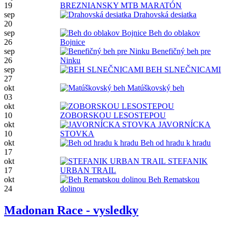
19
BREZNIANSKY MTB MARATÓN
sep
Drahovská desiatka
20
sep
Beh do oblakov
26
Bojnice
sep
Benefičný beh pre
26
Ninku
sep
BEH SLNEČNICAMI
27
okt
Matúškovský beh
03
okt
10
ZOBORSKOU LESOSTEPOU
okt
JAVORNÍCKA
10
STOVKA
okt
Beh od hradu k hradu
17
okt
STEFANIK
17
URBAN TRAIL
okt
Beh Rematskou
24
dolinou
Madonan Race - vysledky