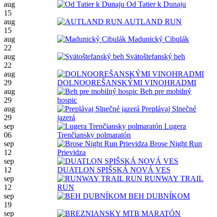
aug
Od Tatier k Dunaju
15
aug
AUTLAND RUN
15
aug
Madunický Cibulák
22
aug
Svätoštefanský beh
22
aug
29
DOLNOOREŠANSKÝMI VINOHRADMI
aug
Beh pre mobilný
29
hospic
aug
Preplávaj Slnečné
29
jazerá
sep
Lugera
06
Trenčiansky polmaratón
sep
Brose Night Run
12
Prievidza
sep
12
DUATLON SPIŠSKÁ NOVÁ VES
sep
RUNWAY TRAIL
12
RUN
sep
BEH DUBNÍKOM
19
sep