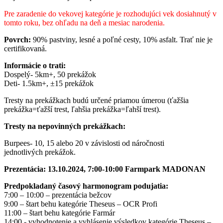
Pre zaradenie do vekovej kategórie je rozhodujúci vek dosiahnutý v
tomto roku, bez ohľadu na deň a mesiac narodenia.
Povrch:
90% pastviny, lesné a poľné cesty, 10% asfalt. Trať nie je
certifikovaná.
Informácie o trati:
Dospelý- 5km+, 50 prekážok
Deti- 1.5km+, ±15 prekážok
Tresty na prekážkach budú určené priamou úmerou (ťažšia
prekážka=ťažší trest, ľahšia prekážka=ľahší trest).
Tresty na nepovinných prekážkach:
Burpees- 10, 15 alebo 20 v závislosti od náročnosti
jednotlivých prekážok.
Prezentácia: 13.10.2024, 7:00-10:00 Farmpark MADONAN
Predpokladaný časový harmonogram podujatia:
7:00 – 10:00 – prezentácia bežcov
9:00 – štart behu kategórie Theseus – OCR Profi
11:00 – štart behu kategórie Farmár
14:00 - vyhodnotenie a vyhlásenie výsledkov kategórie Theseus –