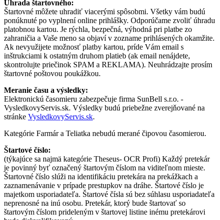
Úhrada štartovného:
Štartovné môžete uhradiť viacerými spôsobmi. Všetky vám budú
ponúknuté po vyplnení online prihlášky. Odporúčame zvoliť úhradu
platobnou kartou. Je rýchla, bezpečná, výhodná pri platbe zo
zahraničia a Vaše meno sa objaví v zozname prihlásených okamžite.
Ak nevyužijete možnosť platby kartou, príde Vám email s
inštrukciami k ostatným druhom platieb (ak email nenájdete,
skontrolujte priečinok SPAM a REKLAMA). Neuhrádzajte prosím
štartovné poštovou poukážkou.
Meranie času a výsledky:
Elektronickú časomieru zabezpečuje firma SunBell s.r.o. -
VysledkovyServis.sk. Výsledky budú priebežne zverejňované na
stránke
VysledkovyServis.sk
.
Kategórie Farmár a Teliatka nebudú merané čipovou časomierou.
Štartové číslo:
(týkajúce sa najmä kategórie Theseus- OCR Profi) Každý pretekár
je povinný byť označený štartovým číslom na viditeľnom mieste.
Štartovné číslo slúži na identifikáciu pretekára na prekážkach a
zaznamenávanie v prípade prestupkov na dráhe. Štartové číslo je
majetkom usporiadateľa. Štartové čísla sú bez súhlasu usporiadateľa
neprenosné na inú osobu. Pretekár, ktorý bude štartovať so
štartovým číslom prideleným v štartovej listine inému pretekárovi