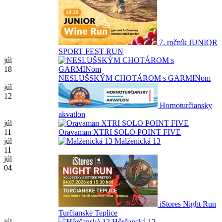
7. ročník JUNIOR
SPORT FEST RUN
júl
18
NESLUŠSKÝM CHOTÁROM s GARMINom
júl
12
Hornoturčiansky
akvatlon
júl
11
Oravaman XTRI SOLO POINT FIVE
júl
Malženická 13
11
júl
04
iStores Night Run
Turčianske Teplice
júl
Hôrčanská 12