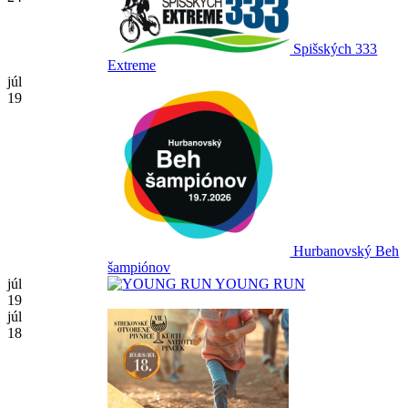
Spišských 333
Extreme
júl
19
Hurbanovský Beh
šampiónov
júl
YOUNG RUN
19
júl
18