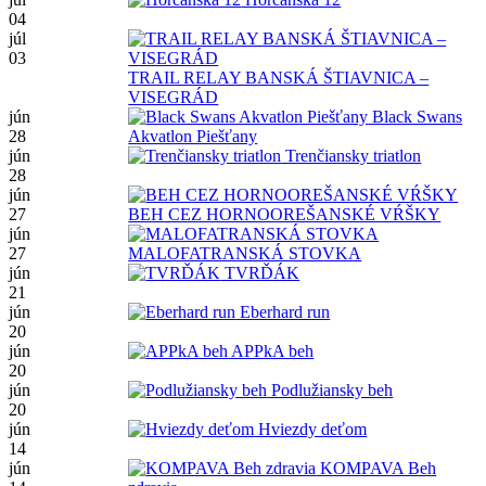
04
júl
03
TRAIL RELAY BANSKÁ ŠTIAVNICA –
VISEGRÁD
jún
Black Swans
28
Akvatlon Piešťany
jún
Trenčiansky triatlon
28
jún
27
BEH CEZ HORNOOREŠANSKÉ VŔŠKY
jún
27
MALOFATRANSKÁ STOVKA
jún
TVRĎÁK
21
jún
Eberhard run
20
jún
APPkA beh
20
jún
Podlužiansky beh
20
jún
Hviezdy deťom
14
jún
KOMPAVA Beh