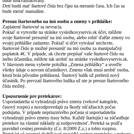
bude diskvalifikovaný.
Deti budú mať štartové čísla bez čipu na meranie času. Ich čas sa
bude merať manuálne.
Presun štartovného na inú osobu a zmeny v prihláške:
Zaplatené štartovné sa nevracia.
Pokiaľ si vytvoríte na stránke vysledkovyservis.sk účet, môžete
svoje štartovné presunúť na inú osobu, alebo robiť ďalšie zmeny vo
svojej prihláške zadarmo. Pokiaľ si účet vytvárať nechcete,
štartovné číslo je možné presunúť na inú osobu za manipulačný
poplatok 4€. V prípade, ak chcete prepísať vaše štartové číslo na
iného účastníka, môžete tak urobiť na stránke vysledkovyservis.sk.
V hlavnom menu vyberte položku „Zmena prihlášky“ a uveďte
všetky údaje o novom účastníkovi. Zmenu však musí urobiť osoba,
ktorá bola pôvodne prihlásená. Štartový balík už preberá nový
účastník. Po prevzatí štartového balíka už nie je presun štartovného
čísla možný.
Upozornenie pre pretekárov:
Usporiadatelia si vyhradzujú právo zmeny (vekové kategórie,
časový rozpis) a nezodpovedajú za škody súťažiacich počas
podujatia. V prípade nepriaznivého počasia si usporiadatelia
vyhradzujú právo zmeny trasy behu. Každý štartujúci sa zúčastňuje
pretekov na vlastné náklady aj zodpovednosť. Preteká sa podľa
pravidiel cestnej premávky (č.z. 8/2009 Z.z.) a tohto rozpisu.
Pretekári sú povinní dodržiavať pravidlá cestnej premávky a pokyny