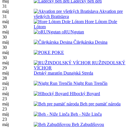
máj
Ladecký beh detí
31
máj
Akvatlon pre
31
všetkých Bratislava
máj
Hore Lótom Dole
30
Lótom
máj
oRUNgutan
30
máj
Čilejkárska Desina
30
máj
POKE
30
máj
RUŽINDOLSKÝ
29
VÍCHOR
máj
Detský maratón Dunajská Streda
28
máj
Night Run Trenčín
23
máj
Hlbocký Boyard
23
máj
Beh pre pamäť národa
23
máj
Beh - Niže Linča
23
máj
Beh Zabudišovou