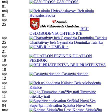
máj
ZAY CROSS
01
máj
Beh okolo
01
Hviezdoslavova
apr
25
BEH
OSLOBODENIA CHTELNICE
apr
25
Charitatívny beh Gymnázia Dominika Tatarku
apr
UMB Run
21
apr
DUATLON
19
PEZINOK
apr
BEH PRIATEĽSTVA
18
apr
Cassovia duatlon
12
apr
Beh oslobodenia
11
Kálnice
apr
Timravine
11
ostrôžky trail
apr
04
Superšprint akvatlon Spišská Nová Ves
mar
Koruna Sitinského