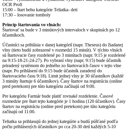
OCR Profi
15:00 – štart behu kategórie Teliatka- deti
17:30 – losovanie tomboly
Princíp štartovania vo vlnách:
Štartovať sa bude v 3 minútových intervaloch v skupinách po 12
účastníkoch.
Účastníci sa prihlásia v danej kategórií (napr. Theseus) do žiadanej
vlny (tieto budú zobrazené v rozmedzí 15 minút). V týchto vlnách
sú štartovacie časy rozdelené po 3 minútach (napr. 9:15 je rozdelené
na 9:15-18-21-24-27). Po vybraní vlny (napr. 9:15) bude účastník
priradený systémom do jedného zo štartovacích časov v tejto vlne
(napr. Po prihlásení do 9:15 bude účastník zaradený do
štartovacieho času 9:18). Limit jednej vlny je 30 účastníkov (každé
3 minúty štartuje 6 účastníkov). Časy štartov na registráciu (online
pred pretekom) pre túto kategóriu začínajú od 9:00.
Pre kategóriu Farmár bude platiť rovnaké rozdelenie. Časové
rozmedzie pre štart tejto kategórie je 1 hodina (120 účastíkov). Časy
štartov na registráciu (online pred pretekom) pre túto kategóriu
začínajú od 11:00.
Teliatka sa prihlasujú do jednej kategúrie a budú púšťané podľa
počtu prihlásených účastníkov po cca 20-30 detí každých 5-10