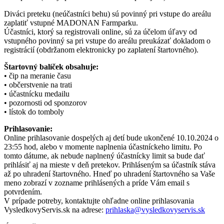
Diváci preteku (neúčastníci behu) sú povinný pri vstupe do areálu
zaplatiť vstupné MADONAN Farmparku.
Účastníci, ktorý sa registrovali online, sú za účelom úľavy od
vstupného povinný sa pri vstupe do areálu preukázať dokladom o
registrácií (obdržanom elektronicky po zaplatení štartovného).
Štartovný balíček obsahuje:
•
čip na meranie času
•
občerstvenie na trati
•
účastnícku medailu
•
pozornosti od sponzorov
•
lístok do tomboly
Prihlasovanie:
Online prihlasovanie dospelých aj detí bude ukončené 10.10.2024 o
23:55 hod, alebo v momente naplnenia účastníckeho limitu. Po
tomto dátume, ak nebude naplnený účastnícky limit sa bude dať
prihlásiť aj na mieste v deň pretekov. Prihláseným sa účastník stáva
až po uhradení štartovného. Hneď po uhradení štartovného sa Vaše
meno zobrazí v zozname prihlásených a príde Vám email s
potvrdením.
V prípade potreby, kontaktujte ohľadne online prihlasovania
VysledkovyServis.sk na adrese:
prihlaska@vysledkovyservis.sk