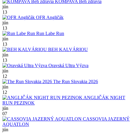
KOMPAVA Beh zdravia
jún
13
OFR Angličák
jún
13
Run Labe Run
jún
13
BEH KALVÁRIOU
jún
13
Oravská Ultra Výzva
jún
12
The Run Slovakia 2026
jún
12
ANGLIČÁK NIGHT
RUN PEZINOK
jún
07
CASSOVIA JAZERNÝ
AQUATLON
jún