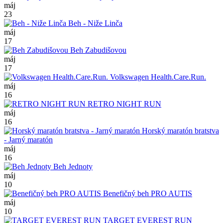
máj
23
Beh - Niže Linča
máj
17
Beh Zabudišovou
máj
17
Volkswagen Health.Care.Run.
máj
16
RETRO NIGHT RUN
máj
16
Horský maratón bratstva
- Jarný maratón
máj
16
Beh Jednoty
máj
10
Benefičný beh PRO AUTIS
máj
10
TARGET EVEREST RUN