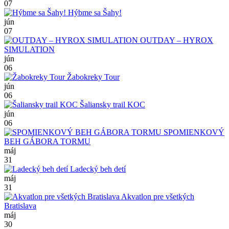
07
Hýbme sa Šahy!
jún
07
OUTDAY – HYROX
SIMULATION
jún
06
Žabokreky Tour
jún
06
Šaliansky trail KOC
jún
06
SPOMIENKOVÝ
BEH GÁBORA TORMU
máj
31
Ladecký beh detí
máj
31
Akvatlon pre všetkých
Bratislava
máj
30