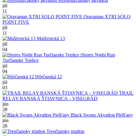
Hornoturčiansky akvatlon
júl
11
Oravaman XTRI SOLO
POINT FIVE
júl
11
Malženická 13
júl
04
iStores Night Run
Turčianske Teplice
júl
04
Hôrčanská 12
júl
03
TRAIL
RELAY BANSKÁ ŠTIAVNICA – VISEGRÁD
jún
28
Black Swans Akvatlon Piešťany
jún
28
Trenčiansky triatlon