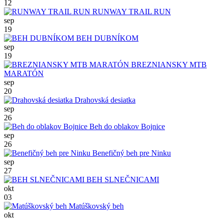
12
RUNWAY TRAIL RUN
sep
19
BEH DUBNÍKOM
sep
19
BREZNIANSKY MTB
MARATÓN
sep
20
Drahovská desiatka
sep
26
Beh do oblakov Bojnice
sep
26
Benefičný beh pre Ninku
sep
27
BEH SLNEČNICAMI
okt
03
Matúškovský beh
okt