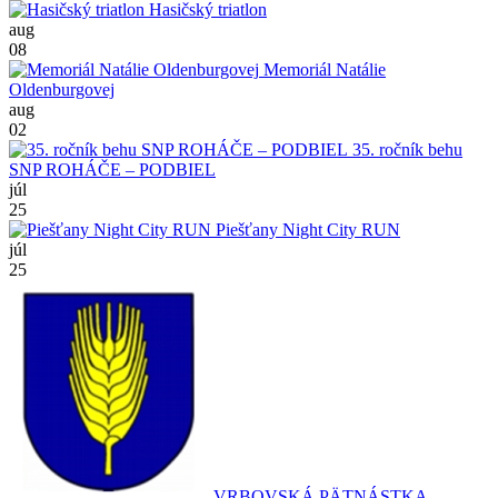
Hasičský triatlon
aug
08
Memoriál Natálie
Oldenburgovej
aug
02
35. ročník behu
SNP ROHÁČE – PODBIEL
júl
25
Piešťany Night City RUN
júl
25
VRBOVSKÁ PÄTNÁSTKA -