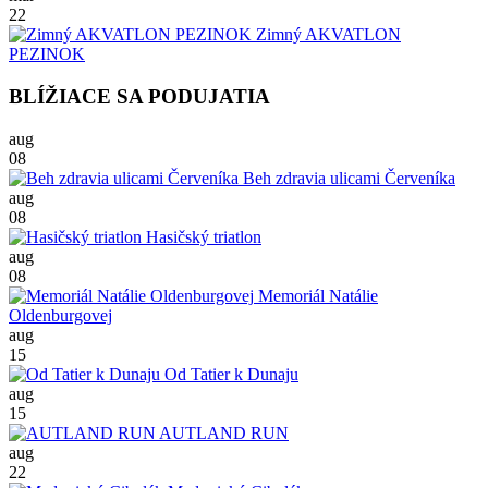
22
Zimný AKVATLON
PEZINOK
BLÍŽIACE SA PODUJATIA
aug
08
Beh zdravia ulicami Červeníka
aug
08
Hasičský triatlon
aug
08
Memoriál Natálie
Oldenburgovej
aug
15
Od Tatier k Dunaju
aug
15
AUTLAND RUN
aug
22