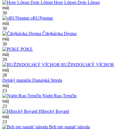
Hore Lótom Dole Lótom
máj
30
oRUNgutan
máj
30
Čilejkárska Desina
máj
30
POKE
máj
29
RUŽINDOLSKÝ VÍCHOR
máj
28
Detský maratón Dunajská Streda
máj
23
Night Run Trenčín
máj
23
Hlbocký Boyard
máj
23
Beh pre pamäť národa