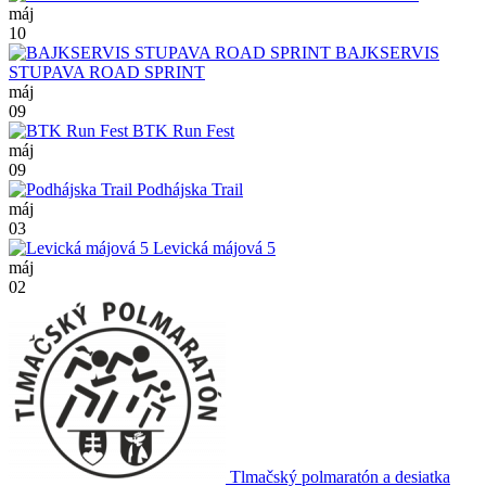
máj
10
BAJKSERVIS
STUPAVA ROAD SPRINT
máj
09
BTK Run Fest
máj
09
Podhájska Trail
máj
03
Levická májová 5
máj
02
Tlmačský polmaratón a desiatka