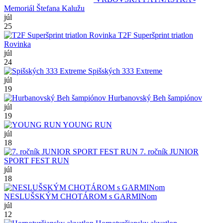
Memoriál Štefana Kalužu
júl
25
T2F Superšprint triatlon
Rovinka
júl
24
Spišských 333 Extreme
júl
19
Hurbanovský Beh šampiónov
júl
19
YOUNG RUN
júl
18
7. ročník JUNIOR
SPORT FEST RUN
júl
18
NESLUŠSKÝM CHOTÁROM s GARMINom
júl
12