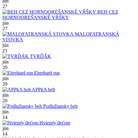
jún
27
BEH CEZ
HORNOOREŠANSKÉ VŔŠKY
jún
27
MALOFATRANSKÁ
STOVKA
jún
21
TVRĎÁK
jún
20
Eberhard run
jún
20
APPkA beh
jún
20
Podlužiansky beh
jún
14
Hviezdy deťom
jún
14