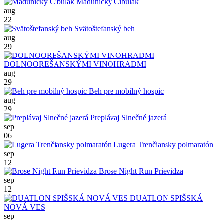
Madunický Cibulák
aug
22
Svätoštefanský beh
aug
29
DOLNOOREŠANSKÝMI VINOHRADMI
aug
29
Beh pre mobilný hospic
aug
29
Preplávaj Slnečné jazerá
sep
06
Lugera Trenčiansky polmaratón
sep
12
Brose Night Run Prievidza
sep
12
DUATLON SPIŠSKÁ
NOVÁ VES
sep