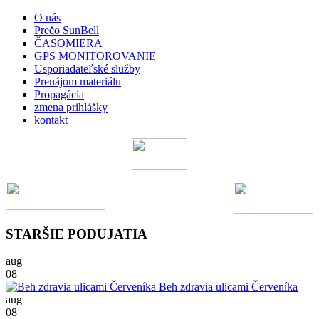
O nás
Prečo SunBell
ČASOMIERA
GPS MONITOROVANIE
Usporiadateľské služby
Prenájom materiálu
Propagácia
zmena prihlášky
kontakt
STARŠIE PODUJATIA
aug
08
Beh zdravia ulicami Červeníka
aug
08