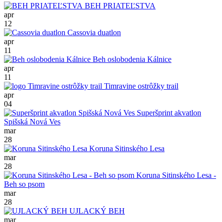
BEH PRIATEĽSTVA
apr
12
Cassovia duatlon
apr
11
Beh oslobodenia Kálnice
apr
11
Timravine ostrôžky trail
apr
04
Superšprint akvatlon
Spišská Nová Ves
mar
28
Koruna Sitinského Lesa
mar
28
Koruna Sitinského Lesa -
Beh so psom
mar
28
UJLACKÝ BEH
mar