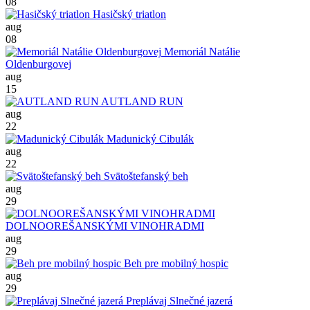
08
Hasičský triatlon
aug
08
Memoriál Natálie
Oldenburgovej
aug
15
AUTLAND RUN
aug
22
Madunický Cibulák
aug
22
Svätoštefanský beh
aug
29
DOLNOOREŠANSKÝMI VINOHRADMI
aug
29
Beh pre mobilný hospic
aug
29
Preplávaj Slnečné jazerá