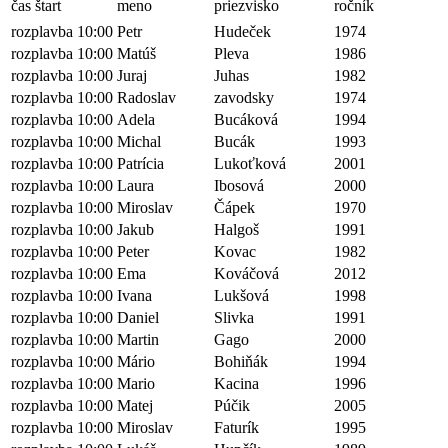
čas štart
meno
priezvisko
ročník
rozplavba 10:00
Petr
Hudeček
1974
rozplavba 10:00
Matúš
Pleva
1986
rozplavba 10:00
Juraj
Juhas
1982
rozplavba 10:00
Radoslav
zavodsky
1974
rozplavba 10:00
Adela
Bucáková
1994
rozplavba 10:00
Michal
Bucák
1993
rozplavba 10:00
Patrícia
Lukoťková
2001
rozplavba 10:00
Laura
Ibosová
2000
rozplavba 10:00
Miroslav
Čápek
1970
rozplavba 10:00
Jakub
Halgoš
1991
rozplavba 10:00
Peter
Kovac
1982
rozplavba 10:00
Ema
Kováčová
2012
rozplavba 10:00
Ivana
Lukšová
1998
rozplavba 10:00
Daniel
Slivka
1991
rozplavba 10:00
Martin
Gago
2000
rozplavba 10:00
Mário
Bohiňák
1994
rozplavba 10:00
Mario
Kacina
1996
rozplavba 10:00
Matej
Púčik
2005
rozplavba 10:00
Miroslav
Faturík
1995