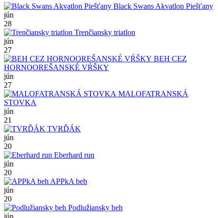
Black Swans Akvatlon Piešťany
jún
28
Trenčiansky triatlon
jún
27
BEH CEZ
HORNOOREŠANSKÉ VŔŠKY
jún
27
MALOFATRANSKÁ
STOVKA
jún
21
TVRĎÁK
jún
20
Eberhard run
jún
20
APPkA beh
jún
20
Podlužiansky beh
jún