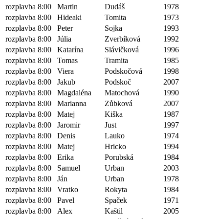
rozplavba 8:00
Martin
Dudáš
1978
rozplavba 8:00
Hideaki
Tomita
1973
rozplavba 8:00
Peter
Sojka
1993
rozplavba 8:00
Júlia
Zverbíková
1992
rozplavba 8:00
Katarína
Slávičková
1996
rozplavba 8:00
Tomas
Tramita
1985
rozplavba 8:00
Viera
Podskočová
1998
rozplavba 8:00
Jakub
Podskoč
2007
rozplavba 8:00
Magdaléna
Matochová
1990
rozplavba 8:00
Marianna
Zůbková
2007
rozplavba 8:00
Matej
Kiška
1987
rozplavba 8:00
Jaromir
Just
1997
rozplavba 8:00
Denis
Lauko
1974
rozplavba 8:00
Matej
Hricko
1994
rozplavba 8:00
Erika
Porubská
1984
rozplavba 8:00
Samuel
Urban
2003
rozplavba 8:00
Ján
Urban
1978
rozplavba 8:00
Vratko
Rokyta
1984
rozplavba 8:00
Pavel
Spaček
1971
rozplavba 8:00
Alex
Kaštil
2005