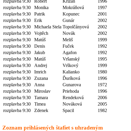
rozplavba 9:30
Robert
Križan
1996
rozplavba 9:30
Monika
Mokráňová
1997
rozplavba 9:30
Patrik
Kopunec
2001
rozplavba 9:30
Erik
Gunár
2002
rozplavba 9:30
Michaela Stela
Topolčányová
2002
rozplavba 9:30
Vojtěch
Novák
2002
rozplavba 9:30
Matúš
Meliš
1999
rozplavba 9:30
Denis
Fuček
1992
rozplavba 9:30
Jakub
Agafon
1992
rozplavba 9:30
Matúš
Vršanský
1995
rozplavba 9:30
Andrej
Vrškový
1999
rozplavba 9:30
Imrich
Kalianko
1980
rozplavba 9:30
Zuzana
Ďuríková
1996
rozplavba 9:30
Anna
Gunarova
1972
rozplavba 9:30
Miroslav
Priehoda
1996
rozplavba 9:30
Tamara
Rendeková
2006
rozplavba 9:30
Timea
Nováková
2005
rozplavba 9:30
Zdenek
Spacil
1982
Zoznam prihlásených štafiet s uhradeným