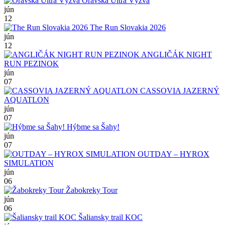
Oravská Ultra Výzva
jún
12
The Run Slovakia 2026
jún
12
ANGLIČÁK NIGHT
RUN PEZINOK
jún
07
CASSOVIA JAZERNÝ
AQUATLON
jún
07
Hýbme sa Šahy!
jún
07
OUTDAY – HYROX
SIMULATION
jún
06
Žabokreky Tour
jún
06
Šaliansky trail KOC