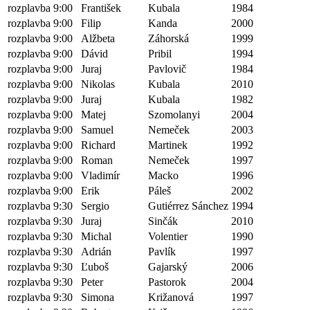
rozplavba 9:00
František
Kubala
1984
rozplavba 9:00
Filip
Kanda
2000
rozplavba 9:00
Alžbeta
Záhorská
1999
rozplavba 9:00
Dávid
Pribil
1994
rozplavba 9:00
Juraj
Pavlovič
1984
rozplavba 9:00
Nikolas
Kubala
2010
rozplavba 9:00
Juraj
Kubala
1982
rozplavba 9:00
Matej
Szomolanyi
2004
rozplavba 9:00
Samuel
Nemeček
2003
rozplavba 9:00
Richard
Martinek
1992
rozplavba 9:00
Roman
Nemeček
1997
rozplavba 9:00
Vladimír
Macko
1996
rozplavba 9:00
Erik
Páleš
2002
rozplavba 9:30
Sergio
Gutiérrez Sánchez
1994
rozplavba 9:30
Juraj
Sinčák
2010
rozplavba 9:30
Michal
Volentier
1990
rozplavba 9:30
Adrián
Pavlík
1997
rozplavba 9:30
Ľuboš
Gajarský
2006
rozplavba 9:30
Peter
Pastorok
2004
rozplavba 9:30
Simona
Križanová
1997