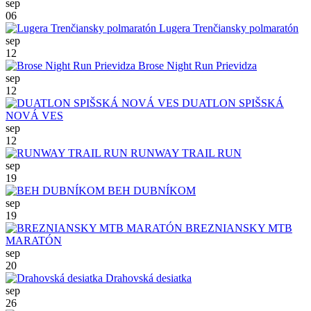
sep
06
Lugera Trenčiansky polmaratón
sep
12
Brose Night Run Prievidza
sep
12
DUATLON SPIŠSKÁ
NOVÁ VES
sep
12
RUNWAY TRAIL RUN
sep
19
BEH DUBNÍKOM
sep
19
BREZNIANSKY MTB
MARATÓN
sep
20
Drahovská desiatka
sep
26