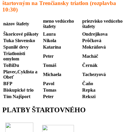
štartovným na Trenčiansky triatlon (rozplavba
10:30)
meno vedúceho
priezvisko vedúceho
názov štafety
štafety
štafety
Škoricové piškoty
Laura
Ondrejikova
Tuka Slovensko
Nikola
Prôčková
Spanilé devy
Katarína
Mokráňová
Triatlonisti
Peter
Macháč
omylom
ToBiDu
Tomáš
Černák
Plavec,Cyklista a
Michaela
Tachezyová
Obeť
BFP
Pavol
Čaňo
Biskupické trio
Tomas
Repka
Tím Najšport
Peter
Rekszi
PLATBY ŠTARTOVNÉHO