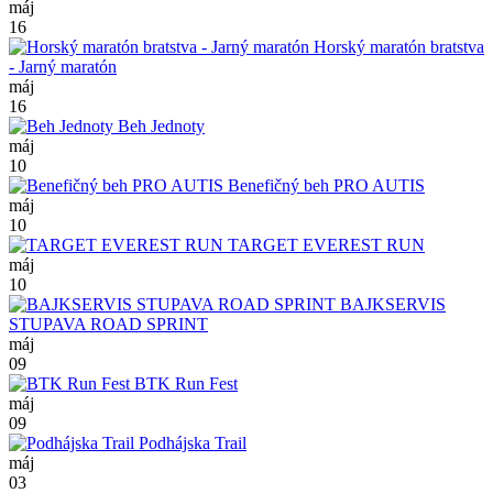
máj
16
Horský maratón bratstva
- Jarný maratón
máj
16
Beh Jednoty
máj
10
Benefičný beh PRO AUTIS
máj
10
TARGET EVEREST RUN
máj
10
BAJKSERVIS
STUPAVA ROAD SPRINT
máj
09
BTK Run Fest
máj
09
Podhájska Trail
máj
03