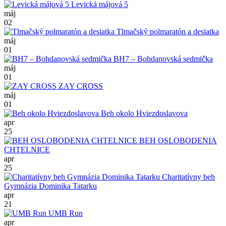
Levická májová 5
máj
02
Tlmačský polmaratón a desiatka
máj
01
BH7 – Bohdanovská sedmička
máj
01
ZAY CROSS
máj
01
Beh okolo Hviezdoslavova
apr
25
BEH OSLOBODENIA
CHTELNICE
apr
25
Charitatívny beh
Gymnázia Dominika Tatarku
apr
21
UMB Run
apr