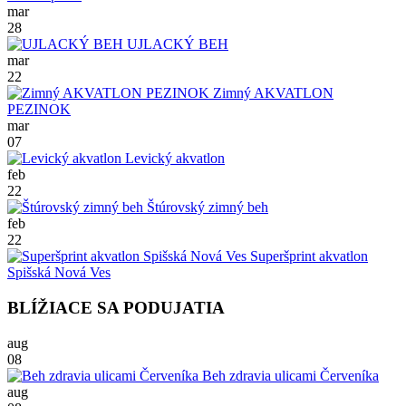
mar
28
UJLACKÝ BEH
mar
22
Zimný AKVATLON
PEZINOK
mar
07
Levický akvatlon
feb
22
Štúrovský zimný beh
feb
22
Superšprint akvatlon
Spišská Nová Ves
BLÍŽIACE SA PODUJATIA
aug
08
Beh zdravia ulicami Červeníka
aug