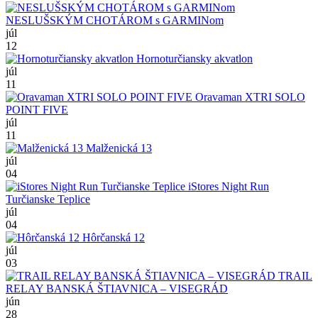
NESLUŠSKÝM CHOTÁROM s GARMINom
júl
12
Hornoturčiansky akvatlon
júl
11
Oravaman XTRI SOLO
POINT FIVE
júl
11
Malženická 13
júl
04
iStores Night Run
Turčianske Teplice
júl
04
Hôrčanská 12
júl
03
TRAIL
RELAY BANSKÁ ŠTIAVNICA – VISEGRÁD
jún
28