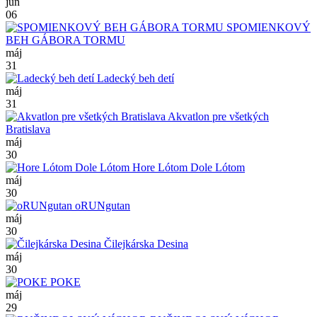
jún
06
SPOMIENKOVÝ
BEH GÁBORA TORMU
máj
31
Ladecký beh detí
máj
31
Akvatlon pre všetkých
Bratislava
máj
30
Hore Lótom Dole Lótom
máj
30
oRUNgutan
máj
30
Čilejkárska Desina
máj
30
POKE
máj
29