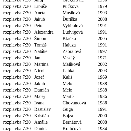
rozplavba 7:30
Libuše
Pučková
1979
rozplavba 7:30
Aneta
Musilová
1993
rozplavba 7:30
Jakub
Ďuriška
2008
rozplavba 7:30
Petra
Vybíralová
1991
rozplavba 7:30
Alexandra
Ludvigová
1991
rozplavba 7:30
Šimon
Klačko
2005
rozplavba 7:30
Tomáš
Haluza
1991
rozplavba 7:30
Natálie
Zaoralová
1997
rozplavba 7:30
Ján
Veselý
1971
rozplavba 7:30
Martina
Malíková
2002
rozplavba 7:30
Nicol
Ľahká
2003
rozplavba 7:30
Jozef
Kališ
1969
rozplavba 7:30
Jakub
Melo
1988
rozplavba 7:30
Damián
Melo
1988
rozplavba 7:30
Matej
Martiš
1986
rozplavba 7:30
Ivana
Chovancová
1986
rozplavba 7:30
Rastislav
Guga
1991
rozplavba 7:30
Kristián
Bajza
2000
rozplavba 7:30
Amálie
Bernátová
2008
rozplavba 7:30
Daniela
Kotúčová
1984