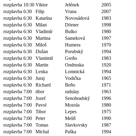
rozplavba 10:30
Viktor
Jelének
2005
rozplavba 6:30
Filip
Vrana
2007
rozplavba 6:30
Katarína
Novosádová
1983
rozplavba 6:30
Milan
Dörner
1998
rozplavba 6:30
Vladimír
Bulko
1980
rozplavba 6:30
Martina
Sameková
1997
rozplavba 6:30
Miloš
Humera
1970
rozplavba 6:30
Dušan
Porubský
1994
rozplavba 6:30
Vlastimil
Greňo
1983
rozplavba 6:30
Martin
Ondruska
1920
rozplavba 6:30
Lenka
Lomnická
1994
rozplavba 6:30
Juraj
Vodička
1965
rozplavba 6:30
Richard
Beňo
1971
rozplavba 7:00
tibor
radulay
1963
rozplavba 7:00
Jozef
Senohradský
1996
rozplavba 7:00
Pavol
Mozola
1980
rozplavba 7:00
Tibor
Lepes
1975
rozplavba 7:00
Peter
Meliš
1990
rozplavba 7:00
Tomas
Slavkovsky
1987
rozplavba 7:00
Michal
Paška
1994