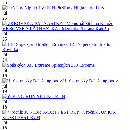
25
Piešťany Night City RUN
júl
25
VRBOVSKÁ PÄTNÁSTKA - Memoriál Štefana Kalužu
júl
25
T2F Superšprint triatlon
Rovinka
júl
24
Spišských 333 Extreme
júl
19
Hurbanovský Beh šampiónov
júl
19
YOUNG RUN
júl
18
7. ročník JUNIOR
SPORT FEST RUN
júl
18