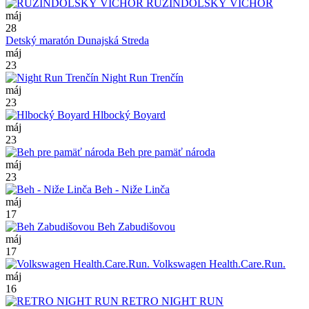
RUŽINDOLSKÝ VÍCHOR
máj
28
Detský maratón Dunajská Streda
máj
23
Night Run Trenčín
máj
23
Hlbocký Boyard
máj
23
Beh pre pamäť národa
máj
23
Beh - Niže Linča
máj
17
Beh Zabudišovou
máj
17
Volkswagen Health.Care.Run.
máj
16
RETRO NIGHT RUN