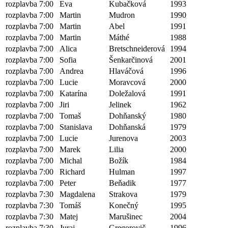
rozplavba 7:00
Eva
Kubačková
1993
rozplavba 7:00
Martin
Mudron
1990
rozplavba 7:00
Martin
Abel
1991
rozplavba 7:00
Martin
Máthé
1988
rozplavba 7:00
Alica
Bretschneiderová
1994
rozplavba 7:00
Sofia
Šenkarčinová
2001
rozplavba 7:00
Andrea
Hlaváčová
1996
rozplavba 7:00
Lucie
Moravcová
2000
rozplavba 7:00
Katarína
Doležalová
1991
rozplavba 7:00
Jiri
Jelinek
1962
rozplavba 7:00
Tomaš
Dohňanský
1980
rozplavba 7:00
Stanislava
Dohňanská
1979
rozplavba 7:00
Lucie
Jurenova
2003
rozplavba 7:00
Marek
Lilia
2000
rozplavba 7:00
Michal
Božík
1984
rozplavba 7:00
Richard
Hulman
1997
rozplavba 7:00
Peter
Beňadik
1977
rozplavba 7:30
Magdalena
Strakova
1979
rozplavba 7:30
Tomáš
Konečný
1995
rozplavba 7:30
Matej
Marušinec
2004
rozplavba 7:30
Juraj
Gregorovič
1996