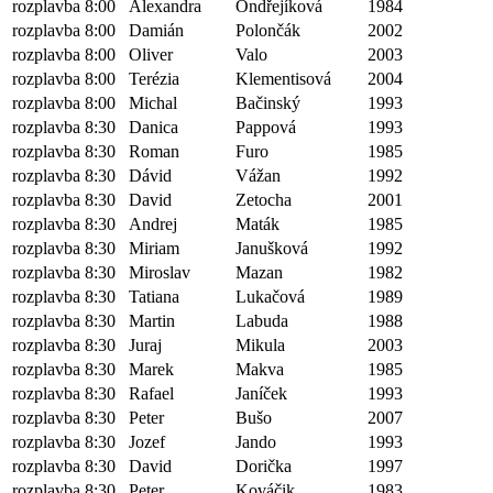
rozplavba 8:00
Alexandra
Ondřejíková
1984
rozplavba 8:00
Damián
Polončák
2002
rozplavba 8:00
Oliver
Valo
2003
rozplavba 8:00
Terézia
Klementisová
2004
rozplavba 8:00
Michal
Bačinský
1993
rozplavba 8:30
Danica
Pappová
1993
rozplavba 8:30
Roman
Furo
1985
rozplavba 8:30
Dávid
Vážan
1992
rozplavba 8:30
David
Zetocha
2001
rozplavba 8:30
Andrej
Maták
1985
rozplavba 8:30
Miriam
Janušková
1992
rozplavba 8:30
Miroslav
Mazan
1982
rozplavba 8:30
Tatiana
Lukačová
1989
rozplavba 8:30
Martin
Labuda
1988
rozplavba 8:30
Juraj
Mikula
2003
rozplavba 8:30
Marek
Makva
1985
rozplavba 8:30
Rafael
Janíček
1993
rozplavba 8:30
Peter
Bušo
2007
rozplavba 8:30
Jozef
Jando
1993
rozplavba 8:30
David
Dorička
1997
rozplavba 8:30
Peter
Kováčik
1983