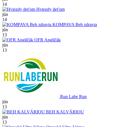
14
Hviezdy deťom
jún
14
KOMPAVA Beh zdravia
jún
13
OFR Angličák
jún
13
Run Labe Run
jún
13
BEH KALVÁRIOU
jún
13