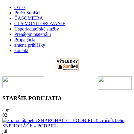
O nás
Prečo SunBell
ČASOMIERA
GPS MONITOROVANIE
Usporiadateľské služby
Prenájom materiálu
Propagácia
zmena prihlášky
kontakt
STARŠIE PODUJATIA
aug
02
35. ročník behu
SNP ROHÁČE – PODBIEL
júl