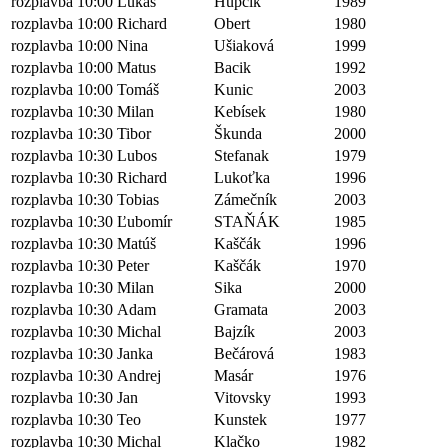
rozplavba 10:00
Lukáš
Hupčík
1989
rozplavba 10:00
Richard
Obert
1980
rozplavba 10:00
Nina
Ušiaková
1999
rozplavba 10:00
Matus
Bacik
1992
rozplavba 10:00
Tomáš
Kunic
2003
rozplavba 10:30
Milan
Kebísek
1980
rozplavba 10:30
Tibor
Škunda
2000
rozplavba 10:30
Lubos
Stefanak
1979
rozplavba 10:30
Richard
Lukoťka
1996
rozplavba 10:30
Tobias
Zámečník
2003
rozplavba 10:30
Ľubomír
STAŇÁK
1985
rozplavba 10:30
Matúš
Kaščák
1996
rozplavba 10:30
Peter
Kaščák
1970
rozplavba 10:30
Milan
Sika
2000
rozplavba 10:30
Adam
Gramata
2003
rozplavba 10:30
Michal
Bajzík
2003
rozplavba 10:30
Janka
Bečárová
1983
rozplavba 10:30
Andrej
Masár
1976
rozplavba 10:30
Jan
Vitovsky
1993
rozplavba 10:30
Teo
Kunstek
1977
rozplavba 10:30
Michal
Klačko
1982