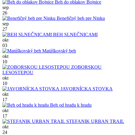
Beh do oblakov Bojnice
sep
26
Benefičný beh pre Ninku
sep
27
BEH SLNEČNICAMI
okt
03
Matúškovský beh
okt
10
ZOBORSKOU
LESOSTEPOU
okt
10
JAVORNÍCKA STOVKA
okt
17
Beh od hradu k hradu
okt
17
STEFANIK URBAN TRAIL
okt
24