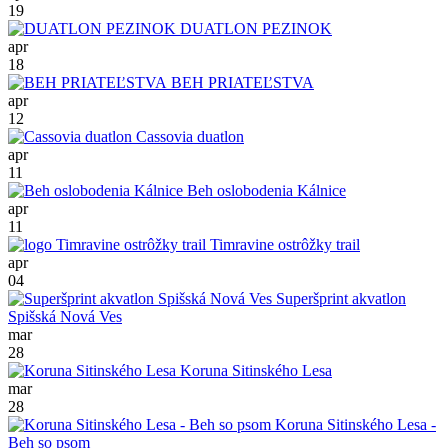
19
DUATLON PEZINOK
apr
18
BEH PRIATEĽSTVA
apr
12
Cassovia duatlon
apr
11
Beh oslobodenia Kálnice
apr
11
Timravine ostrôžky trail
apr
04
Superšprint akvatlon
Spišská Nová Ves
mar
28
Koruna Sitinského Lesa
mar
28
Koruna Sitinského Lesa -
Beh so psom