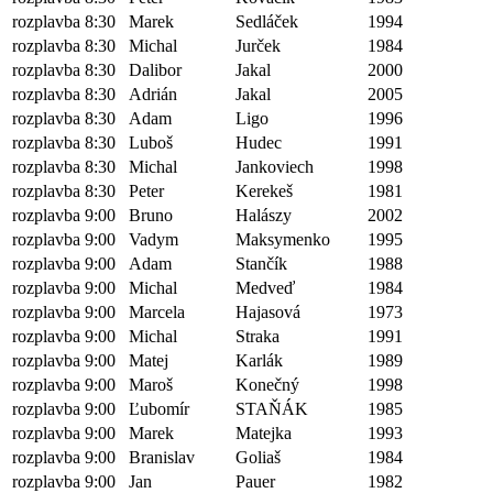
rozplavba 8:30
Marek
Sedláček
1994
rozplavba 8:30
Michal
Jurček
1984
rozplavba 8:30
Dalibor
Jakal
2000
rozplavba 8:30
Adrián
Jakal
2005
rozplavba 8:30
Adam
Ligo
1996
rozplavba 8:30
Luboš
Hudec
1991
rozplavba 8:30
Michal
Jankoviech
1998
rozplavba 8:30
Peter
Kerekeš
1981
rozplavba 9:00
Bruno
Halászy
2002
rozplavba 9:00
Vadym
Maksymenko
1995
rozplavba 9:00
Adam
Stančík
1988
rozplavba 9:00
Michal
Medveď
1984
rozplavba 9:00
Marcela
Hajasová
1973
rozplavba 9:00
Michal
Straka
1991
rozplavba 9:00
Matej
Karlák
1989
rozplavba 9:00
Maroš
Konečný
1998
rozplavba 9:00
Ľubomír
STAŇÁK
1985
rozplavba 9:00
Marek
Matejka
1993
rozplavba 9:00
Branislav
Goliaš
1984
rozplavba 9:00
Jan
Pauer
1982