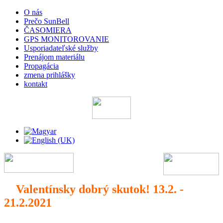
O nás
Prečo SunBell
ČASOMIERA
GPS MONITOROVANIE
Usporiadateľské služby
Prenájom materiálu
Propagácia
zmena prihlášky
kontakt
Valentínsky dobrý skutok! 13.2. -
21.2.2021