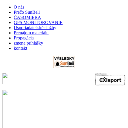
O nás
Prečo SunBell
ČASOMIERA
GPS MONITOROVANIE
Usporiadateľské služby
Prenájom materiálu
Propagácia
zmena prihlášky
kontakt