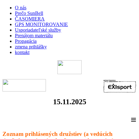
O nás
Prečo SunBell
ČASOMIERA
GPS MONITOROVANIE
Usporiadateľské služby
Prenájom materiálu
Propagácia
zmena prihlášky
kontakt
15.11.2025
≡
Zoznam prihlásených družstiev (a vedúcich