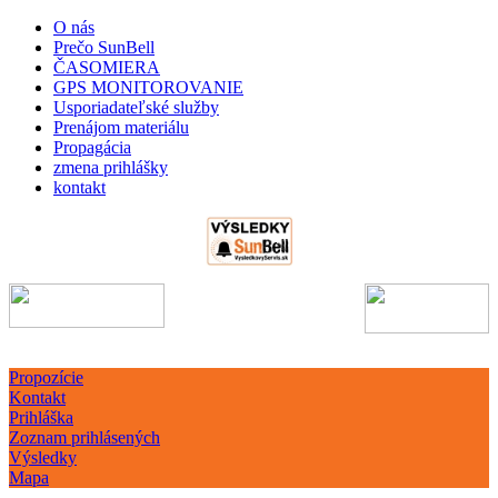
O nás
Prečo SunBell
ČASOMIERA
GPS MONITOROVANIE
Usporiadateľské služby
Prenájom materiálu
Propagácia
zmena prihlášky
kontakt
Propozície
Kontakt
Prihláška
Zoznam prihlásených
Výsledky
Mapa