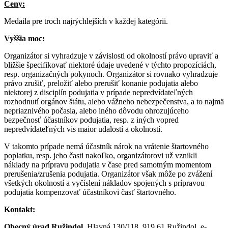
Ceny:
Medaila pre troch najrýchlejších v každej kategórii.
Vyššia moc:
Organizátor si vyhradzuje v závislosti od okolností právo upraviť a
bližšie špecifikovať niektoré údaje uvedené v týchto propozíciách,
resp. organizačných pokynoch. Organizátor si rovnako vyhradzuje
právo zrušiť, preložiť alebo prerušiť konanie podujatia alebo
niektorej z disciplín podujatia v prípade nepredvídateľných
rozhodnutí orgánov štátu, alebo vážneho nebezpečenstva, a to najmä
nepriaznivého počasia, alebo iného dôvodu ohrozujúceho
bezpečnosť účastníkov podujatia, resp. z iných vopred
nepredvídateľných vis maior udalostí a okolností.
V takomto prípade nemá účastník nárok na vrátenie štartovného
poplatku, resp. jeho časti nakoľko, organizátorovi už vznikli
náklady na prípravu podujatia v čase pred samotným momentom
prerušenia/zrušenia podujatia. Organizátor však môže po zvážení
všetkých okolností a vyčíslení nákladov spojených s prípravou
podujatia kompenzovať účastníkovi časť štartovného.
Kontakt:
Obecný úrad Ružindol,
Hlavná 130/118, 919 61 Ružindol, e-