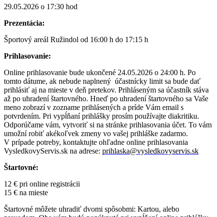
29.05.2026 o 17:30 hod
Prezentácia:
Športový areál Ružindol od 16:00 h do 17:15 h
Prihlasovanie:
Online prihlasovanie bude ukončené 24.05.2026 o 24:00 h. Po
tomto dátume, ak nebude naplnený účastnícky limit sa bude dať
prihlásiť aj na mieste v deň pretekov. Prihláseným sa účastník stáva
až po uhradení štartovného. Hneď po uhradení štartovného sa Vaše
meno zobrazí v zozname prihlásených a príde Vám email s
potvrdením. Pri vypĺňaní prihlášky prosím používajte diakritiku.
Odporúčame vám, vytvoriť si na stránke prihlasovania účet. To vám
umožní robiť akékoľvek zmeny vo vašej prihláške zadarmo.
V prípade potreby, kontaktujte ohľadne online prihlasovania
VysledkovyServis.sk na adrese:
prihlaska@vysledkovyservis.sk
Štartovné:
12 € pri online registrácii
15 € na mieste
Štartovné môžete uhradiť dvomi spôsobmi: Kartou, alebo