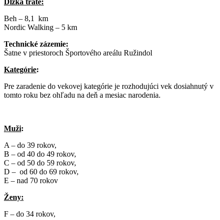
Dĺžka trate:
Beh – 8,1 km
Nordic Walking – 5 km
Technické zázemie:
Šatne v priestoroch Športového areálu Ružindol
Kategórie
:
Pre zaradenie do vekovej kategórie je rozhodujúci vek dosiahnutý v
tomto roku bez ohľadu na deň a mesiac narodenia.
Muži
:
A – do 39 rokov,
B – od 40 do 49 rokov,
C – od 50 do 59 rokov,
D – od 60 do 69 rokov,
E – nad 70 rokov
Ženy:
F – do 34 rokov,