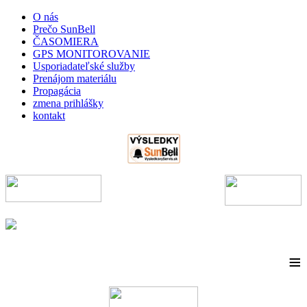
O nás
Prečo SunBell
ČASOMIERA
GPS MONITOROVANIE
Usporiadateľské služby
Prenájom materiálu
Propagácia
zmena prihlášky
kontakt
≡