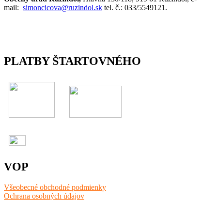
mail:
simoncicova@ruzindol.sk
tel. č.: 033/5549121.
PLATBY ŠTARTOVNÉHO
VOP
Všeobecné obchodné podmienky
Ochrana osobných údajov