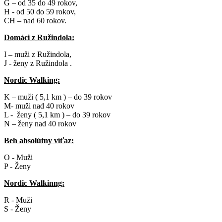
G – od 35 do 49 rokov,
H - od 50 do 59 rokov,
CH – nad 60 rokov.
Domáci z Ružindola:
I
–
muži z Ružindola,
J - ženy z Ružindola .
Nordic Walking:
K – muži ( 5,1 km ) – do 39 rokov
M- muži nad 40 rokov
L - ženy ( 5,1 km ) – do 39 rokov
N – ženy nad 40 rokov
Beh absolútny víťaz:
O - Muži
P - Ženy
Nordic Walkinng:
R - Muži
S - Ženy