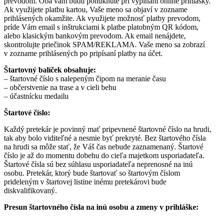
prevodom. Oba vám budú ponúknuté pri vypĺňaní online prihlášky.
Ak využijete platbu kartou, Vaše meno sa objaví v zozname
prihlásených okamžite. Ak využijete možnosť platby prevodom,
príde Vám email s inštrukciami k platbe platobným QR kódom,
alebo klasickým bankovým prevodom. Ak email nenájdete,
skontrolujte priečinok SPAM/REKLAMA. Vaše meno sa zobrazí
v zozname prihlásených po pripísaní platby na účet.
Štartovný balíček obsahuje:
– štartovné číslo s nalepeným čipom na meranie času
– občerstvenie na trase a v cieli behu
– účastnícku medailu
Štartové číslo:
Každý pretekár je povinný mať pripevnené štartovné číslo na hrudi,
tak aby bolo viditeľné a nesmie byť prekryté. Bez štartového čísla
na hrudi sa môže stať, že Váš čas nebude zaznamenaný. Štartové
číslo je až do momentu dobehu do cieľa majetkom usporiadateľa.
Štartové čísla sú bez súhlasu usporiadateľa neprenosné na inú
osobu. Pretekár, ktorý bude štartovať so štartovým číslom
prideleným v štartovej listine inému pretekárovi bude
diskvalifikovaný.
Presun štartovného čísla na inú osobu a zmeny v prihláške: