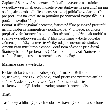
Zaplatené štartovné sa nevracia. Pokiaľ si vytvoríte na stránke
vysledkovyservis.sk účet, môžete svoje štartovné na presunúť na inú
osobu, alebo robiť ďalšie zmeny vo svojej prihláške zadarmo. (Platí
pre podujatia na ktoré ste sa prihlásili po vytvorení svojho účtu a s
použitím svojho účtu)
Pokiaľ si účet vytvárať nechcete, štartovné číslo je možné presunúť
na inú osobu za manipulačný poplatok 5€. V prípade, ak chcete
prepísať vaše štartové číslo na iného účastníka, môžete tak urobiť na
stránke vysledkovyservis.sk. V hlavnom menu vyberte položku
„Zmena prihlášky“
a uveďte všetky údaje o novom účastníkovi.
Zmenu však musí urobiť osoba, ktorá bola pôvodne prihlásená.
Štartový balík už preberá nový účastník. Po prevzatí štartového
balíka už nie je presun štartovného čísla možný.
Meranie času a výsledky:
Elektronickú časomieru zabezpečuje firma SunBell s.r.o. –
VysledkovyServis.sk. Výsledky budú priebežne zverejňované na
stránke VysledkovyServis.sk. Na stránku sa dostanete
naskenovaním QR kódu na zadnej strane štartového čísla.
Trať:
-
asfaltový a hlinený povrch v obci + trávnatý okruh na štadióne