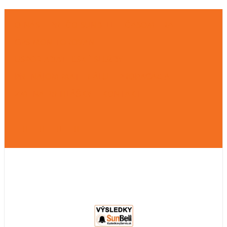
O NÁS
PREČO SUNBELL
ČASOMIERA
GPS MONITOROVANIE
USPORIADATEĽSKÉ SLUŽBY
PRENÁJOM MATERIÁLU
PROPAGÁCIA
ZMENA PRIHLÁŠKY
KONTAKT