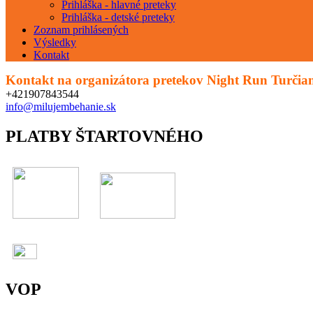
Prihláška - hlavné preteky
Prihláška - detské preteky
Zoznam prihlásených
Výsledky
Kontakt
Kontakt na organizátora pretekov Night Run Turčian
+421907843544
info@milujembehanie.sk
PLATBY ŠTARTOVNÉHO
VOP