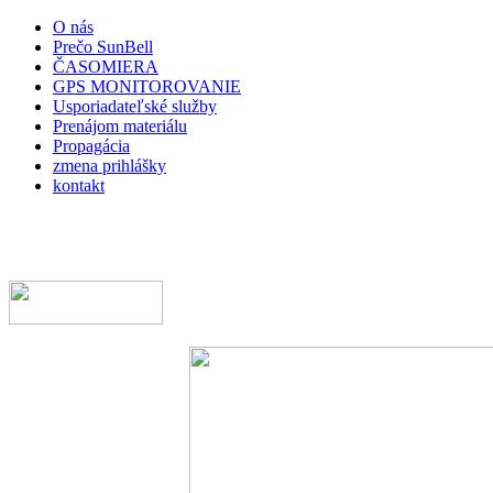
O nás
Prečo SunBell
ČASOMIERA
GPS MONITOROVANIE
Usporiadateľské služby
Prenájom materiálu
Propagácia
zmena prihlášky
kontakt