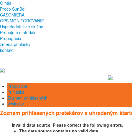
O nás
Prečo SunBell
ČASOMIERA
GPS MONITOROVANIE
Usporiadateľské služby
Prenájom materiálu
Propagácia
zmena prihlášky
kontakt
Propozície
Prihláška
Zoznam prihlásených
Výsledky
Zoznam prihlásených pretekárov s uhradeným štart
Invalid data source. Please correct the following errors:
The data source contains no valid data