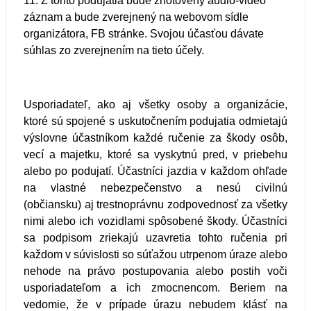
11. Z tohto podujatia bude zhotovený audio-video
záznam a bude zverejnený na webovom sídle
organizátora, FB stránke. Svojou účasťou dávate
súhlas zo zverejnením na tieto účely.
Usporiadateľ, ako aj všetky osoby a organizácie,
ktoré sú spojené s uskutočnením podujatia odmietajú
výslovne účastníkom každé ručenie za škody osôb,
vecí a majetku, ktoré sa vyskytnú pred, v priebehu
alebo po podujatí. Účastníci jazdia v každom ohľade
na vlastné nebezpečenstvo a nesú civilnú
(občiansku) aj trestnoprávnu zodpovednosť za všetky
nimi alebo ich vozidlami spôsobené škody. Účastníci
sa podpisom zriekajú uzavretia tohto ručenia pri
každom v súvislosti so súťažou utrpenom úraze alebo
nehode na právo postupovania alebo postih voči
usporiadateľom a ich zmocnencom. Beriem na
vedomie, že v prípade úrazu nebudem klásť na