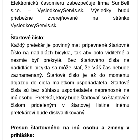
Elektronickú časomieru zabezpečuje firma SunBell
s.r.o. – VysledkovyServis.sk. Výsledky budú
priebežne zverejňované na stránke
VysledkovyServis.sk.
Štartové číslo:
Každý pretekár je povinný mať pripevnené štartovné
číslo na riadidlách bicykla, tak aby bolo viditeľné a
nesmie byť prekryté. Bez štartového čísla na
riadidlách bicykla sa môže stať, že Váš čas nebude
zaznamenaný. Štartové číslo je až do momentu
dojazdu do cieľa majetkom usporiadateľa. Štartové
čísla sú bez súhlasu usporiadateľa neprenosné na
inú osobu. Pretekár, ktorý bude štartovať so štartovým
číslom prideleným v štartovej listine inému
pretekárovi bude diskvalifikovaný.
Presun štartovného na inú osobu a zmeny v
prihláške: