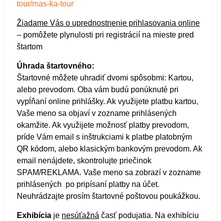
tour/mas-ka-tour
Žiadame Vás o uprednostnenie prihlasovania online
– pomôžete plynulosti pri registrácií na mieste pred
štartom
Úhrada štartovného:
Štartovné môžete uhradiť dvomi spôsobmi: Kartou,
alebo prevodom. Oba vám budú ponúknuté pri
vypĺňaní online prihlášky. Ak využijete platbu kartou,
Vaše meno sa objaví v zozname prihlásených
okamžite. Ak využijete možnosť platby prevodom,
príde Vám email s inštrukciami k platbe platobným
QR kódom, alebo klasickým bankovým prevodom. Ak
email nenájdete, skontrolujte priečinok
SPAM/REKLAMA. Vaše meno sa zobrazí v zozname
prihlásených po pripísaní platby na účet.
Neuhrádzajte prosím štartovné poštovou poukážkou.
Exhibícia
je
nesúťažná
časť podujatia. Na exhibíciu