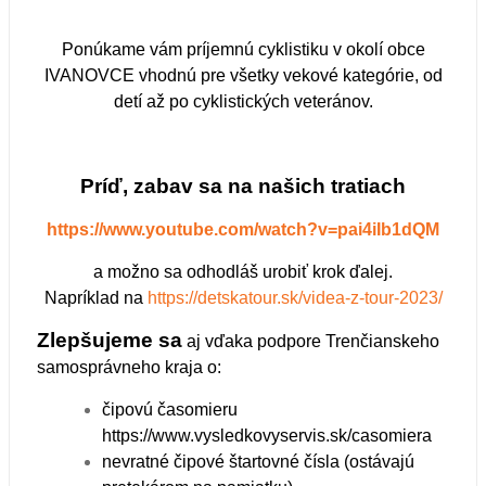
Ponúkame vám príjemnú cyklistiku v okolí obce
IVANOVCE vhodnú pre všetky vekové kategórie, od
detí až po cyklistických veteránov.
Príď, zabav sa na našich tratiach
https://www.youtube.com/watch?v=pai4iIb1dQM
a možno sa odhodláš urobiť krok ďalej.
Napríklad na
https://detskatour.sk/videa-z-tour-2023/
Zlepšujeme sa
aj vďaka podpore Trenčianskeho
samosprávneho kraja o:
čipovú časomieru
https://www.vysledkovyservis.sk/casomiera
nevratné čipové štartovné čísla (ostávajú