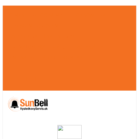
O NÁS
PREČO SUNBELL
ČASOMIERA
GPS MONITOROVANIE
USPORIADATEĽSKÉ SLUŽBY
PRENÁJOM MATERIÁLU
PROPAGÁCIA
ZMENA PRIHLÁŠKY
KONTAKT