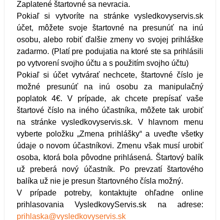
Zaplatené štartovné sa nevracia.
Pokiaľ si vytvoríte na stránke vysledkovyservis.sk
účet, môžete svoje štartovné na presunúť na inú
osobu, alebo robiť ďalšie zmeny vo svojej prihláške
zadarmo. (Platí pre podujatia na ktoré ste sa prihlásili
po vytvorení svojho účtu a s použitím svojho účtu)
Pokiaľ si účet vytvárať nechcete, štartovné číslo je
možné presunúť na inú osobu za manipulačný
poplatok 4€. V prípade, ak chcete prepísať vaše
štartové číslo na iného účastníka, môžete tak urobiť
na stránke vysledkovyservis.sk. V hlavnom menu
vyberte položku
„Zmena prihlášky“
a uveďte všetky
údaje o novom účastníkovi. Zmenu však musí urobiť
osoba, ktorá bola pôvodne prihlásená. Štartový balík
už preberá nový účastník. Po prevzatí štartového
balíka už nie je presun štartovného čísla možný.
V prípade potreby, kontaktujte ohľadne online
prihlasovania VysledkovyServis.sk na adrese:
prihlaska@vysledkovyservis.sk