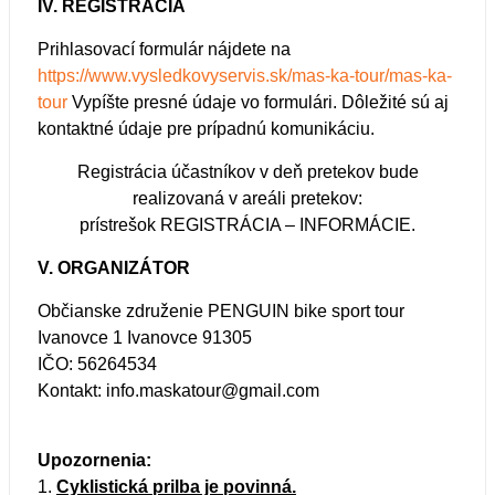
IV. REGISTRÁCIA
Prihlasovací formulár nájdete na
https://www.vysledkovyservis.sk/mas-ka-tour/mas-ka-
tour
Vypíšte presné údaje vo formulári. Dôležité sú aj
kontaktné údaje pre prípadnú komunikáciu.
Registrácia účastníkov v deň pretekov bude
realizovaná v areáli pretekov:
prístrešok REGISTRÁCIA – INFORMÁCIE.
V. ORGANIZÁTOR
Občianske združenie PENGUIN bike sport tour
Ivanovce 1 Ivanovce 91305
IČO: 56264534
Kontakt: info.maskatour@gmail.com
Upozornenia:
1.
Cyklistická prilba je povinná.