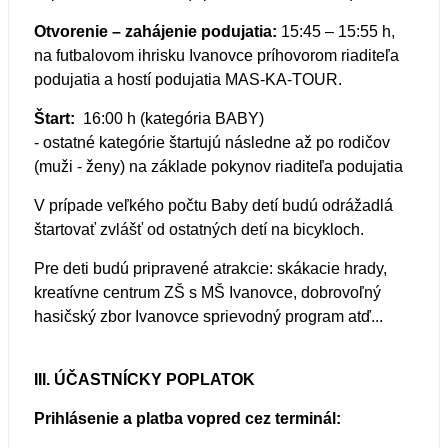
Otvorenie – zahájenie podujatia:
15:45 – 15:55 h,
na futbalovom ihrisku Ivanovce príhovorom riaditeľa
podujatia a hostí podujatia MAS-KA-TOUR.
Štart:
16:00 h (kategória BABY)
- ostatné kategórie štartujú následne až po rodičov
(muži - ženy) na základe pokynov riaditeľa podujatia
V prípade veľkého počtu Baby detí budú odrážadlá
štartovať zvlášť od ostatných detí na bicykloch.
Pre deti budú pripravené atrakcie: skákacie hrady,
kreatívne centrum ZŠ s MŠ Ivanovce, dobrovoľný
hasičský zbor Ivanovce sprievodný program atď...
III. ÚČASTNÍCKY POPLATOK
Prihlásenie a platba vopred cez terminál: