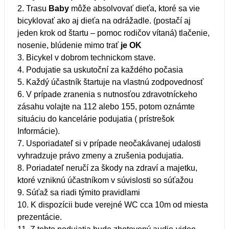
2. Trasu
Baby
môže absolvovať dieťa, ktoré sa vie
bicyklovať ako aj dieťa na odrážadle. (postačí aj
jeden krok od štartu – pomoc rodičov vítaná) tlačenie,
nosenie, blúdenie mimo trať
je OK
3. Bicykel v dobrom technickom stave.
4. Podujatie sa uskutoční za každého počasia
5. Každý účastník štartuje na vlastnú zodpovednosť
6. V prípade zranenia s nutnosťou zdravotníckeho
zásahu volajte na 112 alebo 155, potom oznámte
situáciu do kancelárie podujatia ( prístrešok
Informácie).
7. Usporiadateľ si v prípade neočakávanej udalosti
vyhradzuje právo zmeny a zrušenia podujatia.
8. Poriadateľ neručí za škody na zdraví a majetku,
ktoré vzniknú účastníkom v súvislosti so súťažou
9. Súťaž sa riadi týmito pravidlami
10. K dispozícii bude verejné WC cca 10m od miesta
prezentácie.