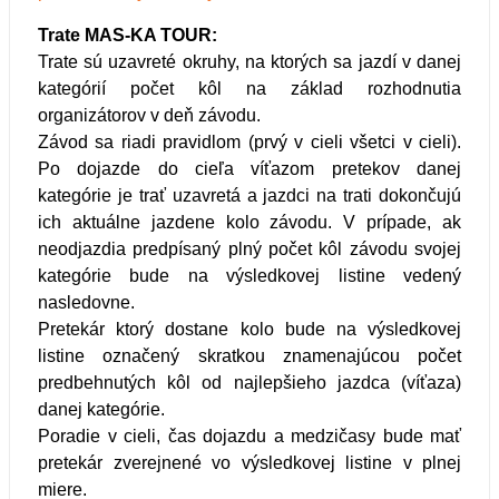
Trate MAS-KA TOUR:
Trate sú uzavreté okruhy, na ktorých sa jazdí v danej
kategórií počet kôl na základ rozhodnutia
organizátorov v deň závodu.
Závod sa riadi pravidlom (prvý v cieli všetci v cieli).
Po dojazde do cieľa víťazom pretekov danej
kategórie je trať uzavretá a jazdci na trati dokončujú
ich aktuálne jazdene kolo závodu. V prípade, ak
neodjazdia predpísaný plný počet kôl závodu svojej
kategórie bude na výsledkovej listine vedený
nasledovne.
Pretekár ktorý dostane kolo bude na výsledkovej
listine označený skratkou znamenajúcou počet
predbehnutých kôl od najlepšieho jazdca (víťaza)
danej kategórie.
Poradie v cieli, čas dojazdu a medzičasy bude mať
pretekár zverejnené vo výsledkovej listine v plnej
miere.