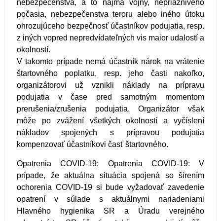
nebezpečenstva, a to najmä vojny, nepriaznivého
počasia, nebezpečenstva teroru alebo iného útoku
ohrozujúceho bezpečnosť účastníkov podujatia, resp.
z iných vopred nepredvídateľných vis maior udalostí a
okolností.
V takomto prípade nemá účastník nárok na vrátenie
štartovného poplatku, resp. jeho časti nakoľko,
organizátorovi už vznikli náklady na prípravu
podujatia v čase pred samotným momentom
prerušenia/zrušenia podujatia. Organizátor však
môže po zvážení všetkých okolností a vyčíslení
nákladov spojených s prípravou podujatia
kompenzovať účastníkovi časť štartovného.
Opatrenia COVID-19: Opatrenia COVID-19: V
prípade, že aktuálna situácia spojená so šírením
ochorenia COVID-19 si bude vyžadovať zavedenie
opatrení v súlade s aktuálnymi nariadeniami
Hlavného hygienika SR a Úradu verejného