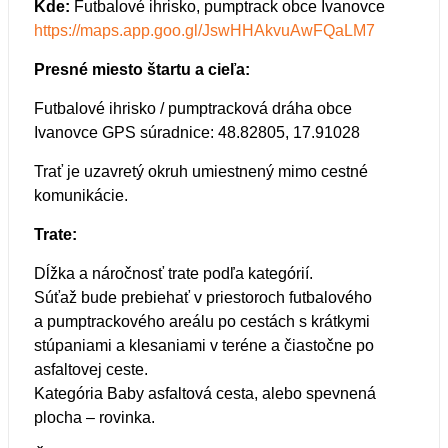
Kde:
Futbalové ihrisko, pumptrack obce Ivanovce
https://maps.app.goo.gl/JswHHAkvuAwFQaLM7
Presné miesto štartu a cieľa:
Futbalové ihrisko / pumptracková dráha obce
Ivanovce GPS súradnice: 48.82805, 17.91028
Trať je uzavretý okruh umiestnený mimo cestné
komunikácie.
Trate:
Dĺžka a náročnosť trate podľa kategórií.
Súťaž bude prebiehať v priestoroch futbalového
a pumptrackového areálu po cestách s krátkymi
stúpaniami a klesaniami v teréne a čiastočne po
asfaltovej ceste.
Kategória Baby asfaltová cesta, alebo spevnená
plocha – rovinka.