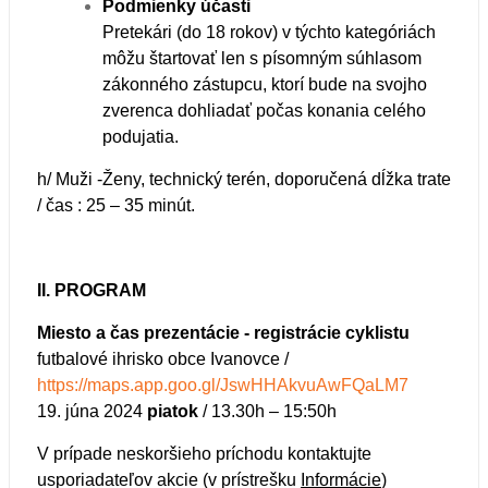
Podmienky účasti
Pretekári (do 18 rokov) v týchto kategóriách
môžu štartovať len s písomným súhlasom
zákonného zástupcu, ktorí bude na svojho
zverenca dohliadať počas konania celého
podujatia.
h/ Muži -Ženy, technický terén, doporučená dĺžka trate
/ čas : 25 – 35 minút.
II. PROGRAM
Miesto a čas prezentácie -
registrácie cyklistu
futbalové ihrisko obce Ivanovce /
https://maps.app.goo.gl/JswHHAkvuAwFQaLM7
19. júna 2024
piatok
/ 13.30h – 15:50h
V prípade neskoršieho príchodu kontaktujte
usporiadateľov akcie (v prístrešku
Informácie
)