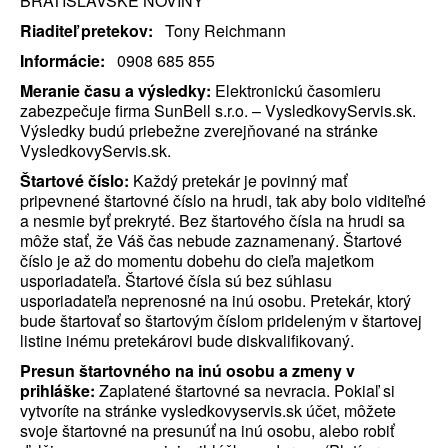
BRATISLAVSKÉ NOVINY
Riaditeľ pretekov:
Tony Reichmann
Informácie:
0908 685 855
Meranie času a výsledky:
Elektronickú časomieru
zabezpečuje firma SunBell s.r.o. – VysledkovyServis.sk.
Výsledky budú priebežne zverejňované na stránke
VysledkovyServis.sk.
Štartové číslo:
Každý pretekár je povinný mať
pripevnené štartovné číslo na hrudi, tak aby bolo viditeľné
a nesmie byť prekryté. Bez štartového čísla na hrudi sa
môže stať, že Váš čas nebude zaznamenaný. Štartové
číslo je až do momentu dobehu do cieľa majetkom
usporiadateľa. Štartové čísla sú bez súhlasu
usporiadateľa neprenosné na inú osobu. Pretekár, ktorý
bude štartovať so štartovým číslom prideleným v štartovej
listine inému pretekárovi bude diskvalifikovaný.
Presun štartovného na inú osobu a zmeny v
prihláške:
Zaplatené štartovné sa nevracia. Pokiaľ si
vytvoríte na stránke vysledkovyservis.sk účet, môžete
svoje štartovné na presunúť na inú osobu, alebo robiť