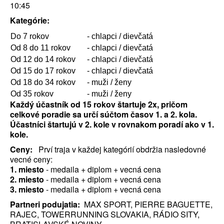
10:45
Kategórie:
Do 7 rokov
- chlapci / dievčatá
Od 8 do 11 rokov
- chlapci / dievčatá
Od 12 do 14 rokov
- chlapci / dievčatá
Od 15 do 17 rokov
- chlapci / dievčatá
Od 18 do 34 rokov
- muži / ženy
Od 35 rokov
- muži / ženy
Každý účastník od 15 rokov štartuje 2x, pričom
celkové poradie sa určí súčtom časov 1. a 2. kola.
Účastníci štartujú v 2. kole v rovnakom poradí ako v 1.
kole.
Ceny:
Prví traja v každej kategórií obdržia nasledovné
vecné ceny:
1. miesto
- medaila + diplom + vecná cena
2. miesto
- medaila + diplom + vecná cena
3. miesto
- medaila + diplom + vecná cena
Partneri podujatia:
MAX SPORT, PIERRE BAGUETTE,
RAJEC, TOWERRUNNING SLOVAKIA, RÁDIO SITY,