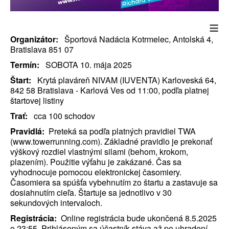
≡
Organizátor:
Športová Nadácia Kotrmelec, Antolská 4,
Bratislava 851 07
Termín:
SOBOTA 10. mája 2025
Štart:
Krytá plaváreň NIVAM (IUVENTA) Karloveská 64,
842 58 Bratislava - Karlová Ves od 11:00, podľa platnej
štartovej listiny
Trať:
cca 100 schodov
Pravidlá:
Preteká sa podľa platných pravidiel TWA
(www.towerrunning.com). Základné pravidlo je prekonať
výškový rozdiel vlastnými silami (behom, krokom,
plazením). Použitie výťahu je zakázané. Čas sa
vyhodnocuje pomocou elektronickej časomiery.
Časomiera sa spúšťa vybehnutím zo štartu a zastavuje sa
dosiahnutím cieľa. Štartuje sa jednotlivo v 30
sekundových intervaloch.
Registrácia:
Online registrácia bude ukončená 8.5.2025
o 23:55. Prihláseným sa účastník stáva až po uhradení