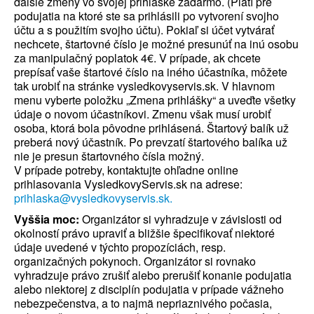
ďalšie zmeny vo svojej prihláške zadarmo. (Platí pre
podujatia na ktoré ste sa prihlásili po vytvorení svojho
účtu a s použitím svojho účtu). Pokiaľ si účet vytvárať
nechcete, štartovné číslo je možné presunúť na inú osobu
za manipulačný poplatok 4€. V prípade, ak chcete
prepísať vaše štartové číslo na iného účastníka, môžete
tak urobiť na stránke vysledkovyservis.sk. V hlavnom
menu vyberte položku „Zmena prihlášky“ a uveďte všetky
údaje o novom účastníkovi. Zmenu však musí urobiť
osoba, ktorá bola pôvodne prihlásená. Štartový balík už
preberá nový účastník. Po prevzatí štartového balíka už
nie je presun štartovného čísla možný.
V prípade potreby, kontaktujte ohľadne online
prihlasovania VysledkovyServis.sk na adrese:
prihlaska@vysledkovyservis.sk.
Vyššia moc:
Organizátor si vyhradzuje v závislosti od
okolností právo upraviť a bližšie špecifikovať niektoré
údaje uvedené v týchto propozíciách, resp.
organizačných pokynoch. Organizátor si rovnako
vyhradzuje právo zrušiť alebo prerušiť konanie podujatia
alebo niektorej z disciplín podujatia v prípade vážneho
nebezpečenstva, a to najmä nepriaznivého počasia,