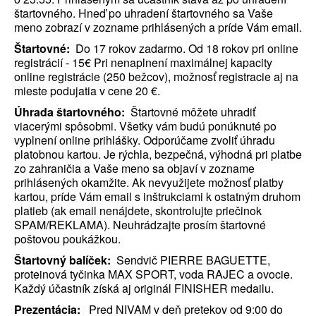
štartovného. Hneď po uhradení štartovného sa Vaše
meno zobrazí v zozname prihlásených a príde Vám email.
Štartovné:
Do 17 rokov zadarmo. Od 18 rokov pri online
registrácií - 15€ Pri nenaplnení maximálnej kapacity
online registrácie (250 bežcov), možnosť registracie aj na
mieste podujatia v cene 20 €.
Úhrada štartovného:
Štartovné môžete uhradiť
viacerými spôsobmi. Všetky vám budú ponúknuté po
vyplnení online prihlášky. Odporúčame zvoliť úhradu
platobnou kartou. Je rýchla, bezpečná, výhodná pri platbe
zo zahraničia a Vaše meno sa objaví v zozname
prihlásených okamžite. Ak nevyužijete možnosť platby
kartou, príde Vám email s inštrukciami k ostatným druhom
platieb (ak email nenájdete, skontrolujte priečinok
SPAM/REKLAMA). Neuhrádzajte prosím štartovné
poštovou poukážkou.
Štartovný balíček:
Sendvič PIERRE BAGUETTE,
proteinová tyčinka MAX SPORT, voda RAJEC a ovocie.
Každý účastník získá aj originál FINISHER medailu.
Prezentácia:
Pred NIVAM v deň pretekov od 9:00 do