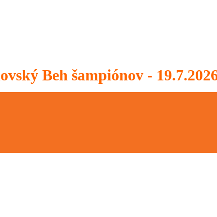
ský Beh šampiónov - 19.7.202