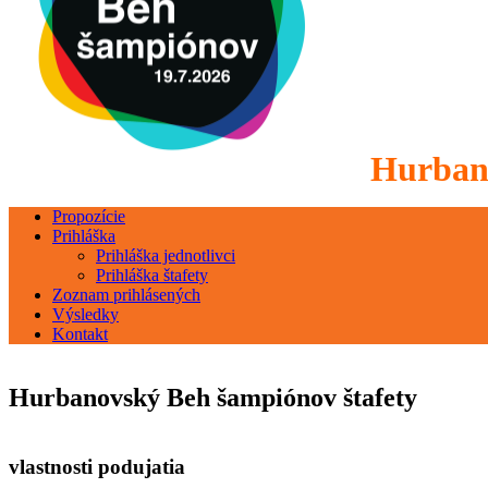
Hurbanov
Propozície
Prihláška
Prihláška jednotlivci
Prihláška štafety
Zoznam prihlásených
Výsledky
Kontakt
Hurbanovský Beh šampiónov štafety
vlastnosti podujatia