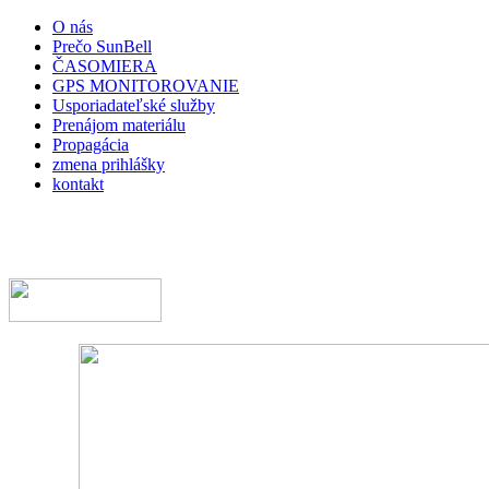
O nás
Prečo SunBell
ČASOMIERA
GPS MONITOROVANIE
Usporiadateľské služby
Prenájom materiálu
Propagácia
zmena prihlášky
kontakt