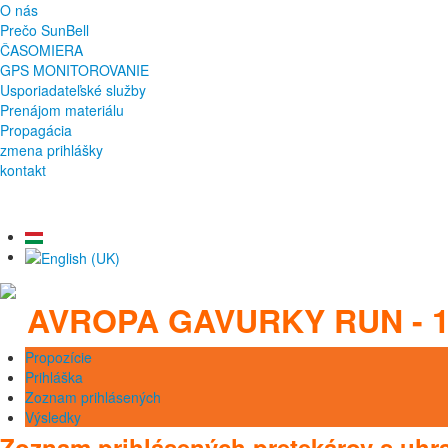
O nás
Prečo SunBell
ČASOMIERA
GPS MONITOROVANIE
Usporiadateľské služby
Prenájom materiálu
Propagácia
zmena prihlášky
kontakt
AVROPA GAVURKY RUN - 19
Propozície
Prihláška
Zoznam prihlásených
Výsledky
Zoznam prihlásených pretekárov s u