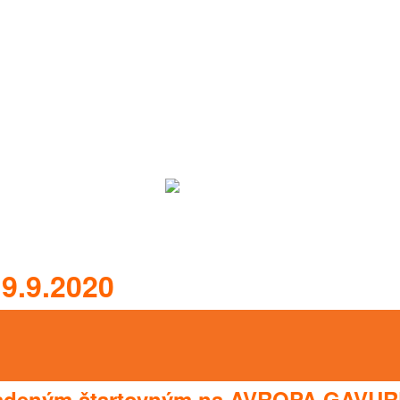
.9.2020
hradeným štartovným na AVROPA GAVU