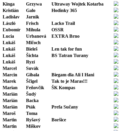
Kinga
Grzywa
Ultraway Wojtek Kotarba
Kristián
Galo
Hodinky 365
Ladislav
Jarnik
László
Frisch
Lacko Trail
Ľubomír
Mihula
OSSR
Lucia
Urbanová
EXTRA Brno
Lukáš
Mlčoch
Lukáš
Bieleš
Len tak for fun
Lukáš
Šichta
BS Tatran Turany
Lukáš
Ryzí
Marcel
Suvák
Marcin
Gibala
Biegam dla Ali I Hani
Marek
Ščigel
Tak to je Maras!!!
Marian
Feňovčík
ŠK Kompas
Marián
Šudý
Marián
Backa
Marián
Pták
Prefa Sučany
Maroš
Toma
Martin
Ryšavý
Boršice
Martin
Miškov