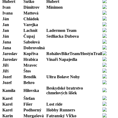
Hubert
Suško
Hubert
Ivan
Dimitrov
Minimon
Ivana
Mattová
Ján
Chládok
Jan
Varejka
Jan
Lachnit
Ladermon Team
Ján
Čupaj
Sedliacka Dubova
Jana
Sabolová
Jana
Dobrovolná
Jaroslav
Kopřiva
RohálovBikeTeam/HostýnTrail
Jaroslav
Hrabica
Vinaři Napajedla
Jiří
Mravec
Jiří
Štos
Jozef
Bendik
Ultra Bolave Nohy
Jozef
Behro
Beskydské bratrstvo
Kamila
Hilovska
chmelových šišek
Karel
Štefan
Karel
Fišer
Lost ride
Karel
Podhorný
Hobby Runners
Karin
Murgašová
Fatranský Vĺčko