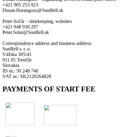
+421 905 253 923
Dusan.Harangozo@SunBell.sk
Peter Soľár – timekeeping, websites
+421 948 930 297
Peter.Solar@SunBell.sk
Correspondence address and business address:
SunBell s. r. o.
Vážska 305/41
911 05 Trenčín
Slovakia
ID nr.: 50 248 740
VAT nr.: SK2120264828
PAYMENTS OF START FEE