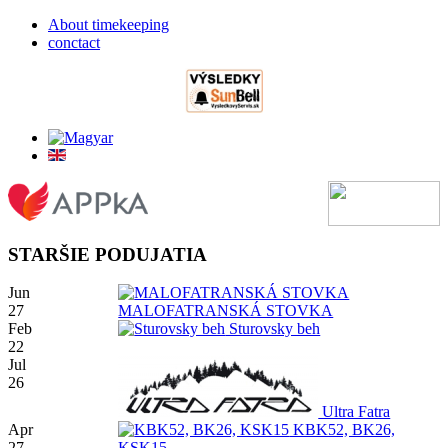
About timekeeping
conctact
STARŠIE PODUJATIA
Jun
27
MALOFATRANSKÁ STOVKA
Feb
Sturovsky beh
22
Jul
26
Ultra Fatra
Apr
KBK52, BK26,
27
KSK15