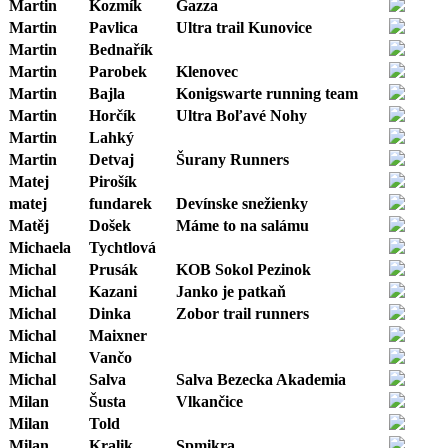
Martin
Kozmík
Gazza
Martin
Pavlica
Ultra trail Kunovice
Martin
Bednařík
Martin
Parobek
Klenovec
Martin
Bajla
Konigswarte running team
Martin
Horčík
Ultra Boľavé Nohy
Martin
Lahký
Martin
Detvaj
Šurany Runners
Matej
Pirošík
matej
fundarek
Devínske snežienky
Matěj
Došek
Máme to na salámu
Michaela
Tychtlová
Michal
Prusák
KOB Sokol Pezinok
Michal
Kazani
Janko je patkaň
Michal
Dinka
Zobor trail runners
Michal
Maixner
Michal
Vančo
Michal
Salva
Salva Bezecka Akademia
Milan
Šusta
Vlkančice
Milan
Told
Milan
Kralik
Spmikra