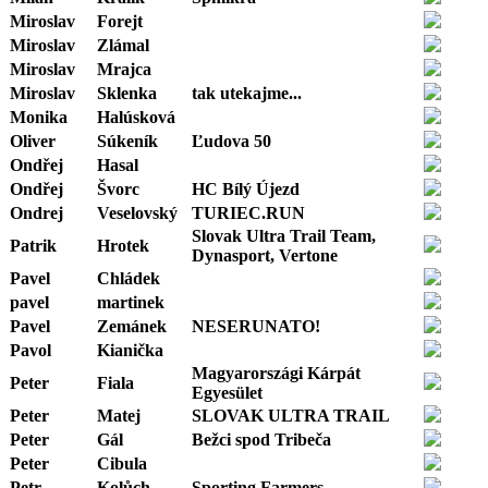
Miroslav
Forejt
Miroslav
Zlámal
Miroslav
Mrajca
Miroslav
Sklenka
tak utekajme...
Monika
Halúsková
Oliver
Súkeník
Ľudova 50
Ondřej
Hasal
Ondřej
Švorc
HC Bílý Újezd
Ondrej
Veselovský
TURIEC.RUN
Slovak Ultra Trail Team,
Patrik
Hrotek
Dynasport, Vertone
Pavel
Chládek
pavel
martinek
Pavel
Zemánek
NESERUNATO!
Pavol
Kianička
Magyarországi Kárpát
Peter
Fiala
Egyesület
Peter
Matej
SLOVAK ULTRA TRAIL
Peter
Gál
Bežci spod Tribeča
Peter
Cibula
Petr
Kolůch
Sporting Farmers