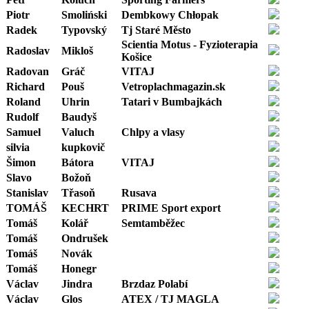
Piotr
Smoliński
Dembkowy Chłopak
Radek
Typovský
Tj Staré Město
Scientia Motus - Fyzioterapia
Radoslav
Mikloš
Košice
Radovan
Gráč
VITAJ
Richard
Pouš
Vetroplachmagazin.sk
Roland
Uhrin
Tatari v Bumbajkách
Rudolf
Baudyš
Samuel
Valuch
Chlpy a vlasy
silvia
kupkovič
Šimon
Bátora
VITAJ
Slavo
Božoň
Stanislav
Třasoň
Rusava
TOMÁŠ
KECHRT
PRIME Sport export
Tomáš
Kolář
Semtamběžec
Tomáš
Ondrušek
Tomáš
Novák
Tomáš
Honegr
Václav
Jindra
Brzdaz Polabí
Václav
Glos
ATEX / TJ MAGLA