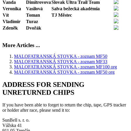
Vanda
Dimitrovova
Slovak Ultra Trail Team
Veronika
Vasilová
Salva bežecká akadémia
Vít
Toman
TJ Městec
Vladimir
Turaz
Zdeněk
Dvořák
More Articles ...
MALOFATRANSKÁ STOVKA - zoznam MF50
MALOFATRANSKÁ STOVKA - zoznam MF33
MALOFATRANSKÁ STOVKA - zoznam MF100 org
MALOFATRANSKÁ STOVKA - zoznam MF50 org
ADDRESS FOR SENDING
UNRETURNED CHIPS
If you have been able to forget to return the chip, tape, GPS tracker
or holder after race, please send it to:
SunBell s. r. o.
Vážska 41
911 05 Trenčín