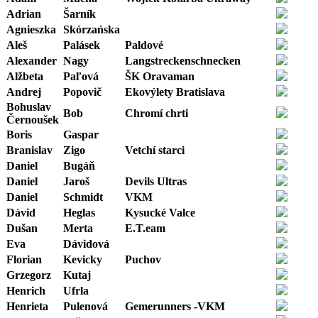
Adrian
Šarník
Agnieszka
Skórzańska
Aleš
Palásek
Paldové
Alexander
Nagy
Langstreckenschnecken
Alžbeta
Paľová
ŠK Oravaman
Andrej
Popovič
Ekovýlety Bratislava
Bohuslav
Bob
Chromí chrti
Černoušek
Boris
Gaspar
Branislav
Zigo
Vetchí starci
Daniel
Bugáň
Daniel
Jaroš
Devils Ultras
Daniel
Schmidt
VKM
Dávid
Heglas
Kysucké Valce
Dušan
Merta
E.T.eam
Eva
Dávidová
Florian
Kevicky
Puchov
Grzegorz
Kutaj
Henrich
Ufrla
Henrieta
Pulenová
Gemerunners -VKM