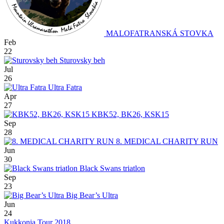
MALOFATRANSKÁ STOVKA
Feb
22
Sturovsky beh
Jul
26
Ultra Fatra
Apr
27
KBK52, BK26, KSK15
Sep
28
8. MEDICAL CHARITY RUN
Jun
30
Black Swans triatlon
Sep
23
Big Bear’s Ultra
Jun
24
Kukkonia Tour 2018