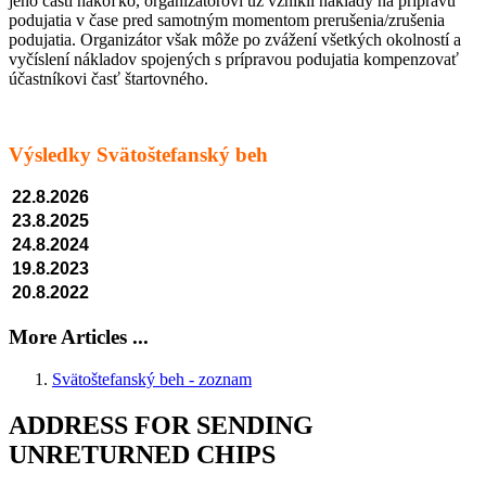
jeho časti nakoľko, organizátorovi už vznikli náklady na prípravu
podujatia v čase pred samotným momentom prerušenia/zrušenia
podujatia. Organizátor však môže po zvážení všetkých okolností a
vyčíslení nákladov spojených s prípravou podujatia kompenzovať
účastníkovi časť štartovného.
Výsledky Svätoštefanský beh
22.8.2026
23.8.2025
24.8.2024
19.8.2023
20.8.2022
More Articles ...
Svätoštefanský beh - zoznam
ADDRESS FOR SENDING
UNRETURNED CHIPS