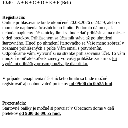
10:40 – A + B + C + D + E + F (Beh)
Registrácia:
Online prihlasovanie bude ukončené 20.08.2026 o 23:59, alebo v
momente naplnenia účastníckeho limitu. Po tomto dátume, ak
nebude naplnený účastnícky limit sa bude dať prihlásiť aj na mieste
v deň pretekov. Prihláseným sa účastník stáva až po uhradení
štartovného. Hneď po uhradení štartovného sa Vaše meno zobrazí v
zozname prihlásených a príde Vám email s potvrdením.
Odporúčame vám, vytvoriť si na stránke prihlasovania účet. To vám
umožní robiť akékoľvek zmeny vo vašej prihláške zadarmo.
Pri
vypĺňaní prihlášky prosím používajte diakritiku.
V prípade nenaplnenia účastníckeho limitu sa bude možné
registrovať aj osobne v deň pretekov
od 09:00 do 09:55 hod
.
Prezentácia:
Štartovné balíky je možné si prevziať v Obecnom dome v deň
pretekov
od 9:00 do 09:55 hod.