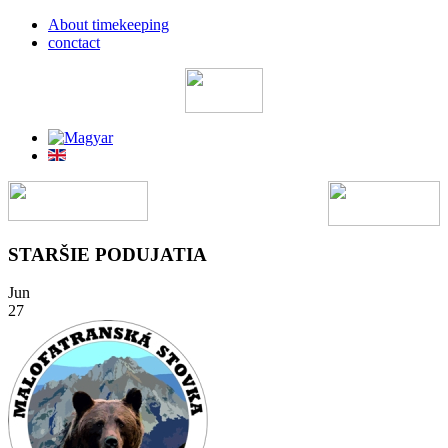
About timekeeping
conctact
STARŠIE PODUJATIA
Jun
27