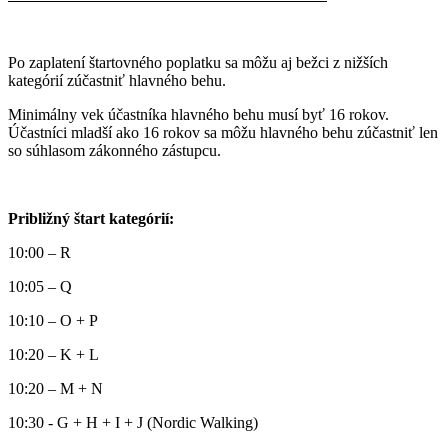
Po zaplatení štartovného poplatku sa môžu aj bežci z nižších
kategórií zúčastniť hlavného behu.
Minimálny vek účastníka hlavného behu musí byť 16 rokov.
Účastníci mladší ako 16 rokov sa môžu hlavného behu zúčastniť len
so súhlasom zákonného zástupcu.
Približný štart kategórií:
10:00 – R
10:05 – Q
10:10 – O + P
10:20 – K + L
10:20 – M + N
10:30 - G + H + I + J (Nordic Walking)