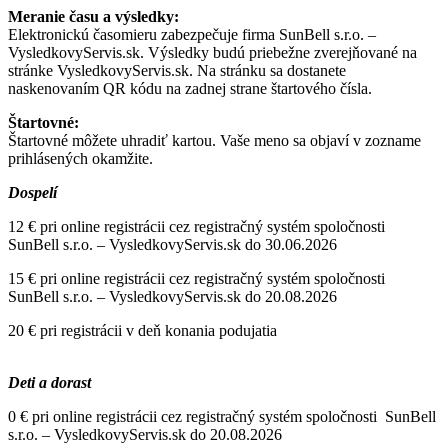
Meranie času a výsledky:
Elektronickú časomieru zabezpečuje firma SunBell s.r.o. –
VysledkovyServis.sk. Výsledky budú priebežne zverejňované na
stránke VysledkovyServis.sk. Na stránku sa dostanete
naskenovaním QR kódu na zadnej strane štartového čísla.
Štartovné:
Štartovné môžete uhradiť kartou. Vaše meno sa objaví v zozname
prihlásených okamžite.
Dospelí
12 € pri online registrácii cez registračný systém spoločnosti
SunBell s.r.o. – VysledkovyServis.sk do 30.06.2026
15 € pri online registrácii cez registračný systém spoločnosti
SunBell s.r.o. – VysledkovyServis.sk do 20.08.2026
20 € pri registrácii v deň konania podujatia
Deti a dorast
0 € pri online registrácii cez registračný systém spoločnosti SunBell
s.r.o. – VysledkovyServis.sk do 20.08.2026