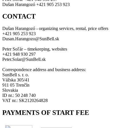
Dušan Harangozó +421 905 253 923
CONTACT
Dušan Harangozó - organizing services, rental, price offers
+421 905 253 923
Dusan.Harangozo@SunBell.sk
Peter Soľár – timekeeping, websites
+421 948 930 297
Peter.Solar@SunBell.sk
Correspondence address and business address:
SunBell s. r. o.
Vážska 305/41
911 05 Trenčín
Slovakia
ID nr.: 50 248 740
VAT nr.: SK2120264828
PAYMENTS OF START FEE