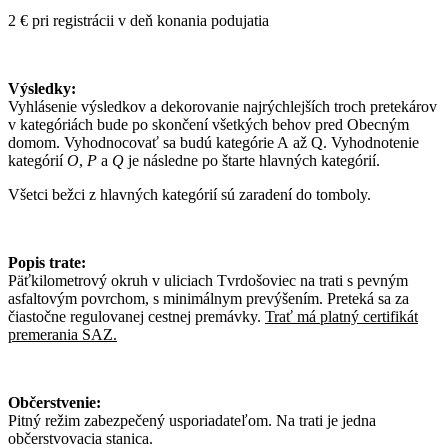
2 € pri registrácii v deň konania podujatia
Výsledky:
Vyhlásenie výsledkov a dekorovanie najrýchlejších troch pretekárov
v kategóriách bude po skončení všetkých behov pred Obecným
domom. Vyhodnocovať sa budú kategórie A až Q. Vyhodnotenie
kategórií
O
,
P
a
Q
je následne po štarte hlavných kategórií.
Všetci bežci z hlavných kategórií sú zaradení do tomboly.
Popis trate:
Päťkilometrový okruh v uliciach Tvrdošoviec na trati s pevným
asfaltovým povrchom, s minimálnym prevýšením. Preteká sa za
čiastočne regulovanej cestnej premávky.
Trať má platný certifikát
premerania SAZ.
Občerstvenie:
Pitný režim zabezpečený usporiadateľom. Na trati je jedna
občerstvovacia stanica.