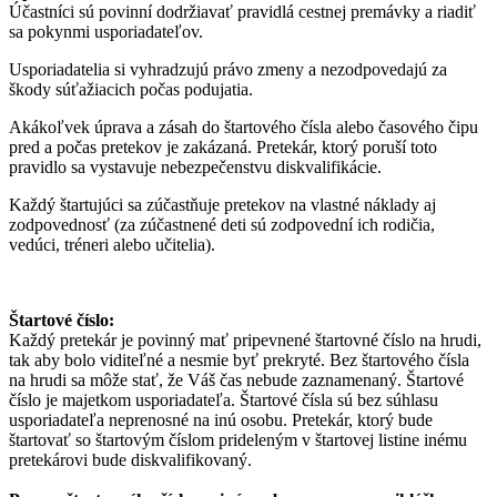
Účastníci sú povinní dodržiavať pravidlá cestnej premávky a riadiť
sa pokynmi usporiadateľov.
Usporiadatelia si vyhradzujú právo zmeny a nezodpovedajú za
škody súťažiacich počas podujatia.
Akákoľvek úprava a zásah do štartového čísla alebo časového čipu
pred a počas pretekov je zakázaná. Pretekár, ktorý poruší toto
pravidlo sa vystavuje nebezpečenstvu diskvalifikácie.
Každý štartujúci sa zúčastňuje pretekov na vlastné náklady aj
zodpovednosť (za zúčastnené deti sú zodpovední ich rodičia,
vedúci, tréneri alebo učitelia).
Štartové číslo:
Každý pretekár je povinný mať pripevnené štartovné číslo na hrudi,
tak aby bolo viditeľné a nesmie byť prekryté. Bez štartového čísla
na hrudi sa môže stať, že Váš čas nebude zaznamenaný. Štartové
číslo je majetkom usporiadateľa. Štartové čísla sú bez súhlasu
usporiadateľa neprenosné na inú osobu. Pretekár, ktorý bude
štartovať so štartovým číslom prideleným v štartovej listine inému
pretekárovi bude diskvalifikovaný.