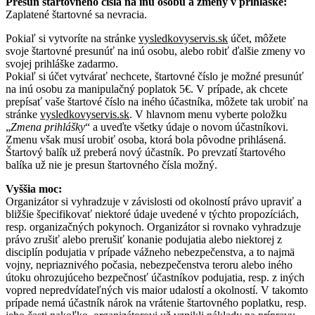
Presun štartovného čísla na inú osobu a zmeny v prihláške:
Zaplatené štartovné sa nevracia.
Pokiaľ si vytvoríte na stránke
vysledkovyservis.sk
účet, môžete
svoje štartovné presunúť na inú osobu, alebo robiť ďalšie zmeny vo
svojej prihláške zadarmo.
Pokiaľ si účet vytvárať nechcete, štartovné číslo je možné presunúť
na inú osobu za manipulačný poplatok 5€. V prípade, ak chcete
prepísať vaše štartové číslo na iného účastníka, môžete tak urobiť na
stránke
vysledkovyservis.sk
. V hlavnom menu vyberte položku
„
Zmena prihlášky
“ a uveďte všetky údaje o novom účastníkovi.
Zmenu však musí urobiť osoba, ktorá bola pôvodne prihlásená.
Štartový balík už preberá nový účastník. Po prevzatí štartového
balíka už nie je presun štartovného čísla možný.
Vyššia moc:
Organizátor si vyhradzuje v závislosti od okolností právo upraviť a
bližšie špecifikovať niektoré údaje uvedené v týchto propozíciách,
resp. organizačných pokynoch. Organizátor si rovnako vyhradzuje
právo zrušiť alebo prerušiť konanie podujatia alebo niektorej z
disciplín podujatia v prípade vážneho nebezpečenstva, a to najmä
vojny, nepriaznivého počasia, nebezpečenstva teroru alebo iného
útoku ohrozujúceho bezpečnosť účastníkov podujatia, resp. z iných
vopred nepredvídateľných vis maior udalostí a okolností. V takomto
prípade nemá účastník nárok na vrátenie štartovného poplatku, resp.