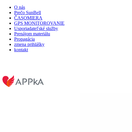
O nás
Prečo SunBell
ČASOMIERA
GPS MONITOROVANIE
Usporiadateľské služby
Prenájom materiálu
Propagácia
zmena prihlášky
kontakt