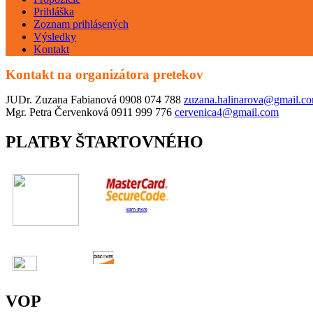
Prihláška
Zoznam prihlásených
Výsledky
Kontakt
Kontakt na organizátora pretekov
JUDr. Zuzana Fabianová 0908 074 788
zuzana.halinarova@gmail.c
Mgr. Petra Červenková 0911 999 776
cervenica4@gmail.com
PLATBY ŠTARTOVNÉHO
VOP