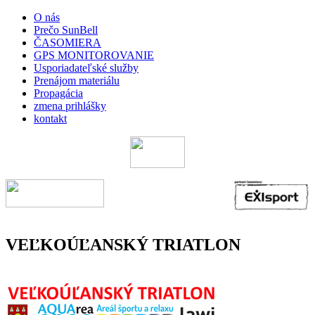
O nás
Prečo SunBell
ČASOMIERA
GPS MONITOROVANIE
Usporiadateľské služby
Prenájom materiálu
Propagácia
zmena prihlášky
kontakt
VEĽKOÚĽANSKÝ TRIATLON